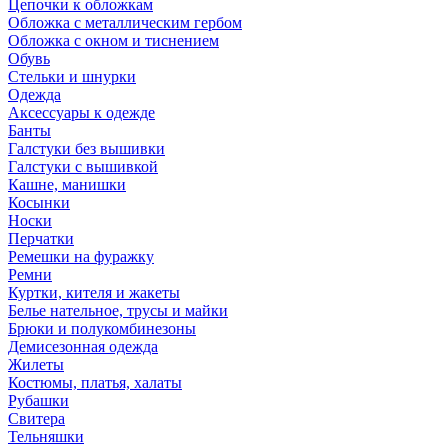
Цепочки к обложкам
Обложка с металлическим гербом
Обложка с окном и тиснением
Обувь
Стельки и шнурки
Одежда
Аксессуары к одежде
Банты
Галстуки без вышивки
Галстуки с вышивкой
Кашне, манишки
Косынки
Носки
Перчатки
Ремешки на фуражку
Ремни
Куртки, кителя и жакеты
Белье нательное, трусы и майки
Брюки и полукомбинезоны
Демисезонная одежда
Жилеты
Костюмы, платья, халаты
Рубашки
Свитера
Тельняшки