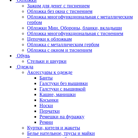
Обложки
Зажим для денег с тиснением
Обложка без окна с тиснением
Обложка многофункциональная с металлическим
гербом
Обложки Мин. Обороны, бланки, вкладыши
Обложка многофункциональная с тиснением
Цепочки к обложкам
Обложка с металлическим гербом
Обложка с окном и тиснением
Обувь
Стельки и шнурки
Одежда
Аксессуары к одежде
Банты
Галстуки без вышивки
Галстуки с вышивкой
Кашне, манишки
Косынки
Носки
Перчатки
Ремешки на фуражку
Ремни
Куртки, кителя и жакеты
Белье нательное, трусы и майки