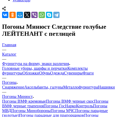
Погоны Минюст Следствие голубые
ЛЕЙТЕНАНТ с петлицей
Главная
—
Каталог
—
Фурнитура на форму, знаки различия
Головные уборы, шарфы и перчатки
Комплекты
фурнитуры
Обложки
Обувь
Одежда
Сувениры
Флаги
—
Погоны
Снаряжение
Аксельбанты, галуны
Металлофурнитура
Нашивки
—
Погоны Минюст
Погоны ВМФ кремовые
Погоны ВМФ черные скос
Погоны
ВМФ черные трапеция
Погоны ГосНаркоКонтроль
Погоны
МВД
Погоны Минобороны
Погоны МЧС
Погоны парадные
(золотые)
Погоны парадные для прапорщиков
Погоны