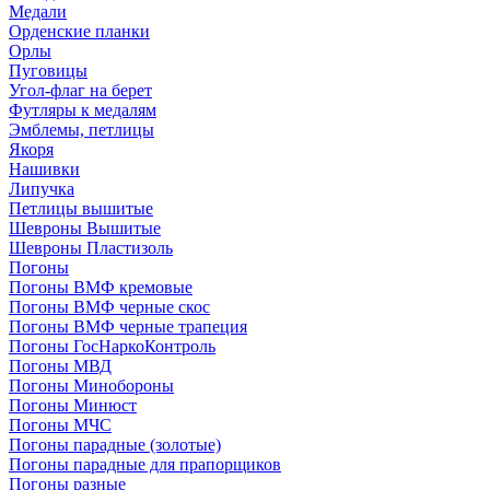
Медали
Орденские планки
Орлы
Пуговицы
Угол-флаг на берет
Футляры к медалям
Эмблемы, петлицы
Якоря
Нашивки
Липучка
Петлицы вышитые
Шевроны Вышитые
Шевроны Пластизоль
Погоны
Погоны ВМФ кремовые
Погоны ВМФ черные скос
Погоны ВМФ черные трапеция
Погоны ГосНаркоКонтроль
Погоны МВД
Погоны Минобороны
Погоны Минюст
Погоны МЧС
Погоны парадные (золотые)
Погоны парадные для прапорщиков
Погоны разные