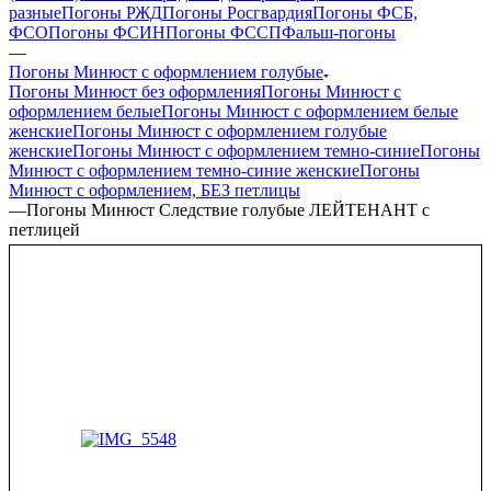
разные
Погоны РЖД
Погоны Росгвардия
Погоны ФСБ,
ФСО
Погоны ФСИН
Погоны ФССП
Фальш-погоны
—
Погоны Минюст с оформлением голубые
Погоны Минюст без оформления
Погоны Минюст с
оформлением белые
Погоны Минюст с оформлением белые
женские
Погоны Минюст с оформлением голубые
женские
Погоны Минюст с оформлением темно-синие
Погоны
Минюст с оформлением темно-синие женские
Погоны
Минюст с оформлением, БЕЗ петлицы
—
Погоны Минюст Следствие голубые ЛЕЙТЕНАНТ с
петлицей