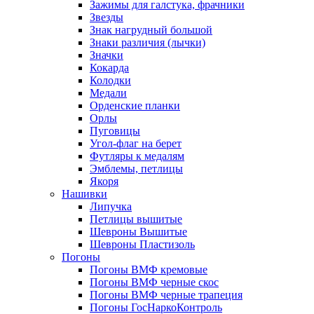
Зажимы для галстука, фрачники
Звезды
Знак нагрудный большой
Знаки различия (лычки)
Значки
Кокарда
Колодки
Медали
Орденские планки
Орлы
Пуговицы
Угол-флаг на берет
Футляры к медалям
Эмблемы, петлицы
Якоря
Нашивки
Липучка
Петлицы вышитые
Шевроны Вышитые
Шевроны Пластизоль
Погоны
Погоны ВМФ кремовые
Погоны ВМФ черные скос
Погоны ВМФ черные трапеция
Погоны ГосНаркоКонтроль