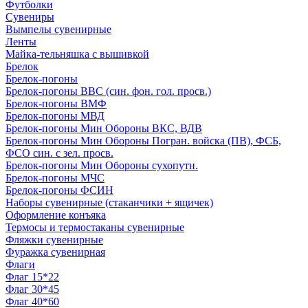
Футболки
Сувениры
Вымпелы сувенирные
Ленты
Майка-тельняшка с вышивкой
Брелок
Брелок-погоны
Брелок-погоны ВВС (син. фон. гол. просв.)
Брелок-погоны ВМФ
Брелок-погоны МВД
Брелок-погоны Мин Обороны ВКС, ВДВ
Брелок-погоны Мин Обороны Погран. войска (ПВ), ФСБ,
ФСО син. с зел. просв.
Брелок-погоны Мин Обороны сухопутн.
Брелок-погоны МЧС
Брелок-погоны ФСИН
Наборы сувенирные (стаканчики + ящичек)
Оформление конъяка
Термосы и термостаканы сувенирные
Фляжки сувенирные
Фуражка сувенирная
Флаги
Флаг 15*22
Флаг 30*45
Флаг 40*60