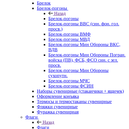
Брелок
Брелок-погоны
Назад
Брелок-погоны
Брелок-погоны ВВС (син. фон. гол.
просв.)
Брелок-погоны ВМФ
Брелок-погоны МВД
Брелок-погоны Мин Обороны ВКС,
ВДВ
Брелок-погоны Мин Обороны Погран.
войска (ПВ), ФСБ, ФСО син. с зел.
просв.
Брелок-погоны Мин Обороны
сухопутн.
Брелок-погоны МЧС
Брелок-погоны ФСИН
Наборы сувенирные (стаканчики + ящичек)
Оформление конъяка
Термосы и термостаканы сувенирные
Фляжки сувенирные
Фуражка сувенирная
Флаги
Назад
Флаги