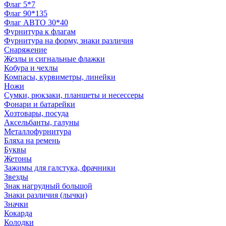
Флаг 5*7
Флаг 90*135
Флаг АВТО 30*40
Фурнитура к флагам
Фурнитура на форму, знаки различия
Снаряжение
Жезлы и сигнальные флажки
Кобура и чехлы
Компасы, курвиметры, линейки
Ножи
Сумки, рюкзаки, планшеты и несессеры
Фонари и батарейки
Хозтовары, посуда
Аксельбанты, галуны
Металлофурнитура
Бляха на ремень
Буквы
Жетоны
Зажимы для галстука, фрачники
Звезды
Знак нагрудный большой
Знаки различия (лычки)
Значки
Кокарда
Колодки