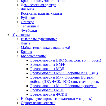
Брюки и полукомбинезоны
Демисезонная одежда
Жилеты
Костюмы, платья, халаты
Рубашки
Свитера
Тельняшки
Футболки
Сувениры
Вымпелы сувенирные
Ленты
Майка-тельняшка с вышивкой
Брелок
Брелок-погоны
Брелок-погоны ВВС (син. фон. гол. просв.)
Брелок-погоны ВМФ
Брелок-погоны МВД
Брелок-погоны Мин Обороны ВКС, ВДВ
Брелок-погоны Мин Обороны Погран.
войска (ПВ), ФСБ, ФСО син. с зел. просв.
Брелок-погоны Мин Обороны сухопутн.
Брелок-погоны МЧС
Брелок-погоны ФСИН
Наборы сувенирные (стаканчики + ящичек)
Оформление конъяка