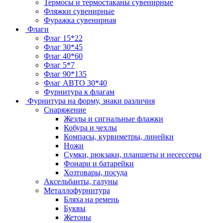
Термосы и термостаканы сувенирные
Фляжки сувенирные
Фуражка сувенирная
Флаги
Флаг 15*22
Флаг 30*45
Флаг 40*60
Флаг 5*7
Флаг 90*135
Флаг АВТО 30*40
Фурнитура к флагам
Фурнитура на форму, знаки различия
Снаряжение
Жезлы и сигнальные флажки
Кобура и чехлы
Компасы, курвиметры, линейки
Ножи
Сумки, рюкзаки, планшеты и несессеры
Фонари и батарейки
Хозтовары, посуда
Аксельбанты, галуны
Металлофурнитура
Бляха на ремень
Буквы
Жетоны