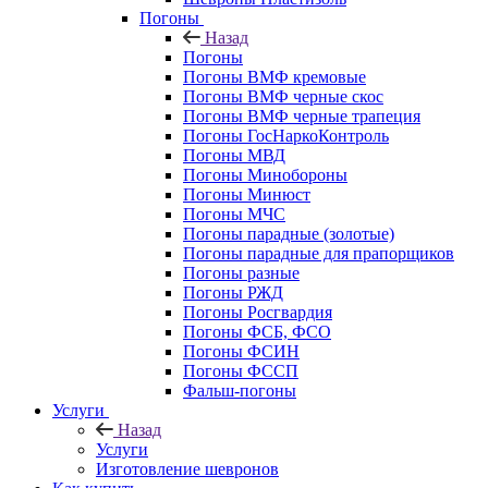
Погоны
Назад
Погоны
Погоны ВМФ кремовые
Погоны ВМФ черные скос
Погоны ВМФ черные трапеция
Погоны ГосНаркоКонтроль
Погоны МВД
Погоны Минобороны
Погоны Минюст
Погоны МЧС
Погоны парадные (золотые)
Погоны парадные для прапорщиков
Погоны разные
Погоны РЖД
Погоны Росгвардия
Погоны ФСБ, ФСО
Погоны ФСИН
Погоны ФССП
Фальш-погоны
Услуги
Назад
Услуги
Изготовление шевронов