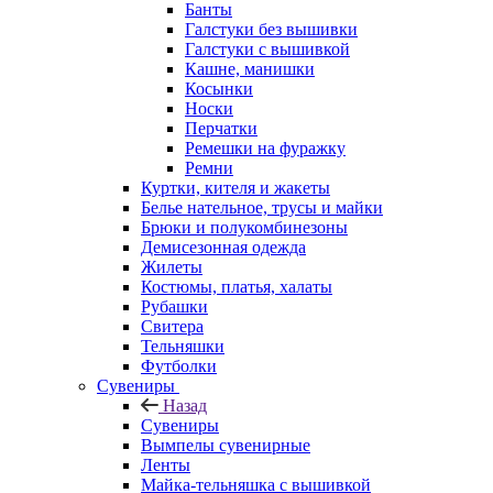
Банты
Галстуки без вышивки
Галстуки с вышивкой
Кашне, манишки
Косынки
Носки
Перчатки
Ремешки на фуражку
Ремни
Куртки, кителя и жакеты
Белье нательное, трусы и майки
Брюки и полукомбинезоны
Демисезонная одежда
Жилеты
Костюмы, платья, халаты
Рубашки
Свитера
Тельняшки
Футболки
Сувениры
Назад
Сувениры
Вымпелы сувенирные
Ленты
Майка-тельняшка с вышивкой