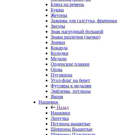
Бляха на ремень
Буквы
Жетоны
Зажимы для галстука, фрачники
Звезды
Знак нагрудный большой
Знаки различия (лычки)
Значки
Кокарда
Колодки
Медали
Орденские планки
Орлы
Пуговицы
Угол-флаг на берет
Футляры к медалям
Эмблемы, петлицы
Якоря
Нашивки
Назад
Нашивки
Липучка
Петлицы вышитые
Шевроны Вышитые
Шевроны Пластизоль