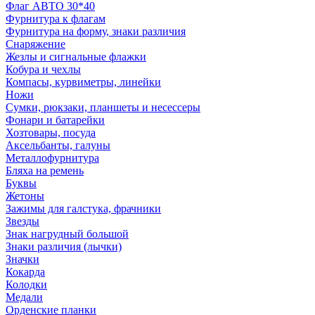
Флаг АВТО 30*40
Фурнитура к флагам
Фурнитура на форму, знаки различия
Снаряжение
Жезлы и сигнальные флажки
Кобура и чехлы
Компасы, курвиметры, линейки
Ножи
Сумки, рюкзаки, планшеты и несессеры
Фонари и батарейки
Хозтовары, посуда
Аксельбанты, галуны
Металлофурнитура
Бляха на ремень
Буквы
Жетоны
Зажимы для галстука, фрачники
Звезды
Знак нагрудный большой
Знаки различия (лычки)
Значки
Кокарда
Колодки
Медали
Орденские планки