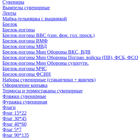
Сувениры
Вымпелы сувенирные
Ленты
Майка-тельняшка с вышивкой
Брелок
Брелок-погоны
Брелок-погоны ВВС (син. фон. гол. просв.)
Брелок-погоны ВМФ
Брелок-погоны МВД
Брелок-погоны Мин Обороны ВКС, ВДВ
Брелок-погоны Мин Обороны Погран. войска (ПВ), ФСБ, ФСО с
Брелок-погоны Мин Обороны сухопутн.
Брелок-погоны МЧС
Брелок-погоны ФСИН
Наборы сувенирные (стаканчики + ящичек)
Оформление конъяка
Термосы и термостаканы сувенирные
Фляжки сувенирные
Фуражка сувенирная
Флаги
Флаг 15*22
Флаг 30*45
Флаг 40*60
Флаг 5*7
Флаг 90*135