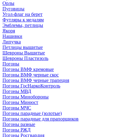
Орлы
Пуговицы
Угол-флаг на берет
Футляры к медалям
Эмблемы, петлицы
Якоря
Нашивки
Липучка
Петлицы вышитые
Шевроны Вышитые
Шевроны Пластизоль
Погоны
Погоны ВМФ кремовые
Погоны ВМФ черные скос
Погоны ВМФ черные трапеция
Погоны ГосНаркоКонтроль
Погоны МВД
Погоны Минобороны
Погоны Минюст
Погоны МЧС
Погоны парадные (золотые)
Погоны парадные для прапорщиков
Погоны разные
Погоны РЖД
Погоны Росгвардия