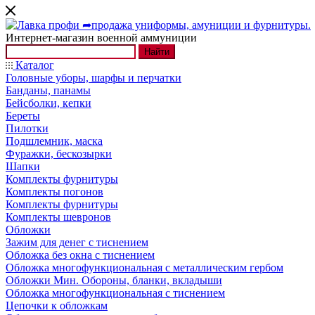
Интернет-магазин военной аммуниции
Найти
Каталог
Головные уборы, шарфы и перчатки
Банданы, панамы
Бейсболки, кепки
Береты
Пилотки
Подшлемник, маска
Фуражки, бескозырки
Шапки
Комплекты фурнитуры
Комплекты погонов
Комплекты фурнитуры
Комплекты шевронов
Обложки
Зажим для денег с тиснением
Обложка без окна с тиснением
Обложка многофункциональная с металлическим гербом
Обложки Мин. Обороны, бланки, вкладыши
Обложка многофункциональная с тиснением
Цепочки к обложкам