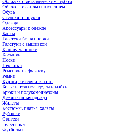
Обложка с металлическим гербом
Обложка с окном и тиснением
Обувь
Стельки и шнурки
Одежда
Аксессуары к одежде
Банты
Галстуки без вышивки
Галстуки с вышивкой
Кашне, манишки
Косынки
Носки
Перчатки
Ремешки на фуражку
Ремни
Куртки, кителя и жакеты
Белье нательное, трусы и майки
Брюки и полукомбинезоны
Демисезонная одежда
Жилеты
Костюмы, платья, халаты
Рубашки
Свитера
Тельняшки
Футболки