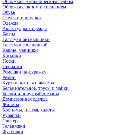
Обложка с металлическим гербом
Обложка с окном и тиснением
Обувь
Стельки и шнурки
Одежда
Аксессуары к одежде
Банты
Галстуки без вышивки
Галстуки с вышивкой
Кашне, манишки
Косынки
Носки
Перчатки
Ремешки на фуражку
Ремни
Куртки, кителя и жакеты
Белье нательное, трусы и майки
Брюки и полукомбинезоны
Демисезонная одежда
Жилеты
Костюмы, платья, халаты
Рубашки
Свитера
Тельняшки
Футболки