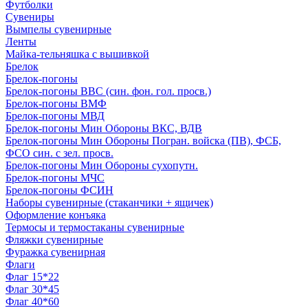
Футболки
Сувениры
Вымпелы сувенирные
Ленты
Майка-тельняшка с вышивкой
Брелок
Брелок-погоны
Брелок-погоны ВВС (син. фон. гол. просв.)
Брелок-погоны ВМФ
Брелок-погоны МВД
Брелок-погоны Мин Обороны ВКС, ВДВ
Брелок-погоны Мин Обороны Погран. войска (ПВ), ФСБ,
ФСО син. с зел. просв.
Брелок-погоны Мин Обороны сухопутн.
Брелок-погоны МЧС
Брелок-погоны ФСИН
Наборы сувенирные (стаканчики + ящичек)
Оформление конъяка
Термосы и термостаканы сувенирные
Фляжки сувенирные
Фуражка сувенирная
Флаги
Флаг 15*22
Флаг 30*45
Флаг 40*60