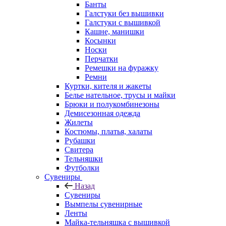
Банты
Галстуки без вышивки
Галстуки с вышивкой
Кашне, манишки
Косынки
Носки
Перчатки
Ремешки на фуражку
Ремни
Куртки, кителя и жакеты
Белье нательное, трусы и майки
Брюки и полукомбинезоны
Демисезонная одежда
Жилеты
Костюмы, платья, халаты
Рубашки
Свитера
Тельняшки
Футболки
Сувениры
Назад
Сувениры
Вымпелы сувенирные
Ленты
Майка-тельняшка с вышивкой