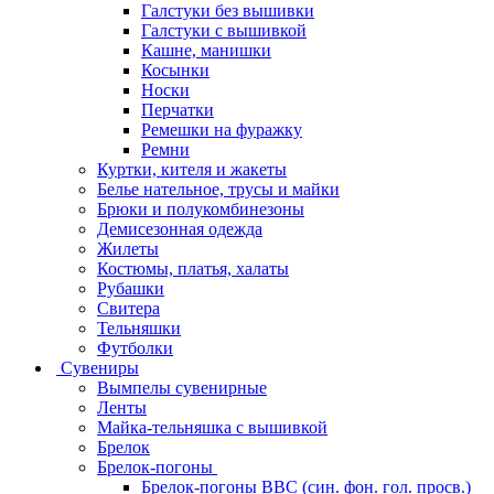
Галстуки без вышивки
Галстуки с вышивкой
Кашне, манишки
Косынки
Носки
Перчатки
Ремешки на фуражку
Ремни
Куртки, кителя и жакеты
Белье нательное, трусы и майки
Брюки и полукомбинезоны
Демисезонная одежда
Жилеты
Костюмы, платья, халаты
Рубашки
Свитера
Тельняшки
Футболки
Сувениры
Вымпелы сувенирные
Ленты
Майка-тельняшка с вышивкой
Брелок
Брелок-погоны
Брелок-погоны ВВС (син. фон. гол. просв.)