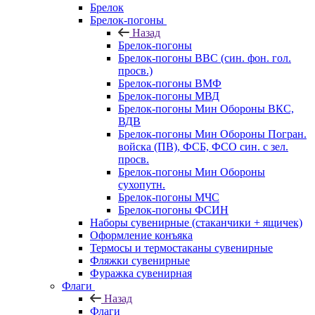
Брелок
Брелок-погоны
Назад
Брелок-погоны
Брелок-погоны ВВС (син. фон. гол.
просв.)
Брелок-погоны ВМФ
Брелок-погоны МВД
Брелок-погоны Мин Обороны ВКС,
ВДВ
Брелок-погоны Мин Обороны Погран.
войска (ПВ), ФСБ, ФСО син. с зел.
просв.
Брелок-погоны Мин Обороны
сухопутн.
Брелок-погоны МЧС
Брелок-погоны ФСИН
Наборы сувенирные (стаканчики + ящичек)
Оформление конъяка
Термосы и термостаканы сувенирные
Фляжки сувенирные
Фуражка сувенирная
Флаги
Назад
Флаги