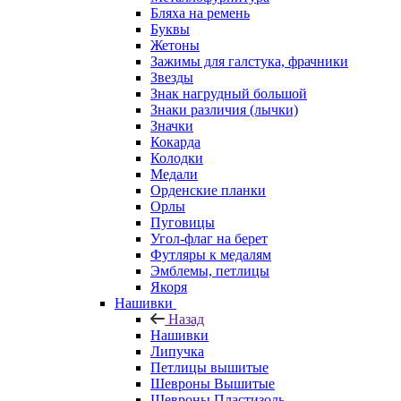
Бляха на ремень
Буквы
Жетоны
Зажимы для галстука, фрачники
Звезды
Знак нагрудный большой
Знаки различия (лычки)
Значки
Кокарда
Колодки
Медали
Орденские планки
Орлы
Пуговицы
Угол-флаг на берет
Футляры к медалям
Эмблемы, петлицы
Якоря
Нашивки
Назад
Нашивки
Липучка
Петлицы вышитые
Шевроны Вышитые
Шевроны Пластизоль