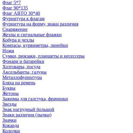
Флаг 5*7
Флаг 90*135
Флаг АВТО 30*40
Фурнитура к флагам
Фурнитура на форму, знаки различия
Снаряжение
Жезлы и сигнальные флажки
Кобура и чехлы
Компасы, курвиметры, линейки
Ножи
Сумки, рюкзаки, планшеты и несессеры
Фонари и батарейки
Хозтовары, посуда
Аксельбанты, галуны
Металлофурнитура
Бляха на ремень
Буквы
Жетоны
Зажимы для галстука, фрачники
Звезды
Знак нагрудный большой
Знаки различия (лычки)
Значки
Кокарда
Колодки