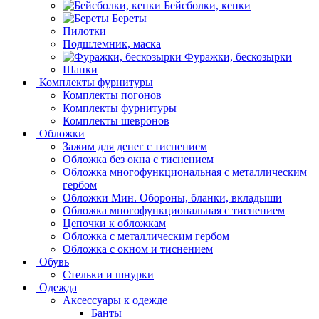
Бейсболки, кепки
Береты
Пилотки
Подшлемник, маска
Фуражки, бескозырки
Шапки
Комплекты фурнитуры
Комплекты погонов
Комплекты фурнитуры
Комплекты шевронов
Обложки
Зажим для денег с тиснением
Обложка без окна с тиснением
Обложка многофункциональная с металлическим
гербом
Обложки Мин. Обороны, бланки, вкладыши
Обложка многофункциональная с тиснением
Цепочки к обложкам
Обложка с металлическим гербом
Обложка с окном и тиснением
Обувь
Стельки и шнурки
Одежда
Аксессуары к одежде
Банты