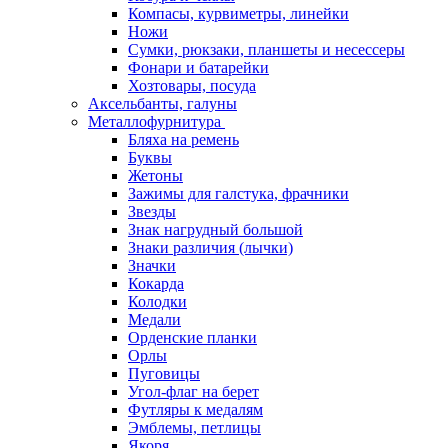
Компасы, курвиметры, линейки
Ножи
Сумки, рюкзаки, планшеты и несессеры
Фонари и батарейки
Хозтовары, посуда
Аксельбанты, галуны
Металлофурнитура
Бляха на ремень
Буквы
Жетоны
Зажимы для галстука, фрачники
Звезды
Знак нагрудный большой
Знаки различия (лычки)
Значки
Кокарда
Колодки
Медали
Орденские планки
Орлы
Пуговицы
Угол-флаг на берет
Футляры к медалям
Эмблемы, петлицы
Якоря