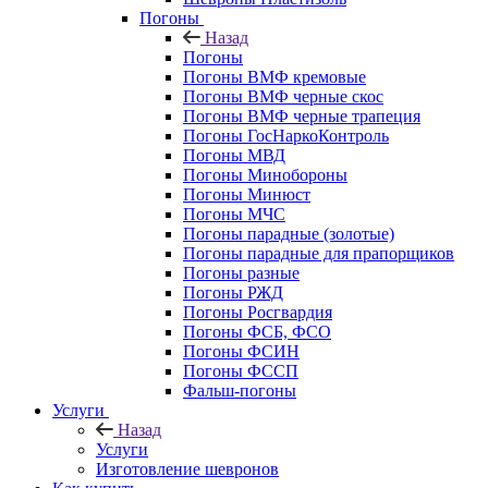
Погоны
Назад
Погоны
Погоны ВМФ кремовые
Погоны ВМФ черные скос
Погоны ВМФ черные трапеция
Погоны ГосНаркоКонтроль
Погоны МВД
Погоны Минобороны
Погоны Минюст
Погоны МЧС
Погоны парадные (золотые)
Погоны парадные для прапорщиков
Погоны разные
Погоны РЖД
Погоны Росгвардия
Погоны ФСБ, ФСО
Погоны ФСИН
Погоны ФССП
Фальш-погоны
Услуги
Назад
Услуги
Изготовление шевронов