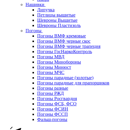
Нашивки
Липучка
Петлицы вышитые
Шевроны Вышитые
Шевроны Пластизоль
Погоны
Погоны ВМФ кремовые
Погоны ВМФ черные скос
Погоны ВМФ черные трапеция
Погоны ГосНаркоКонтроль
Погоны МВД
Погоны Минобороны
Погоны Минюст
Погоны МЧС
Погоны парадные (золотые)
Погоны парадные для прапорщиков
Погоны разные
Погоны РЖД
Погоны Росгвардия
Погоны ФСБ, ФСО
Погоны ФСИН
Погоны ФССП
Фальш-погоны