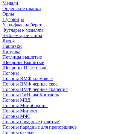
Медали
Орденские планки
Орлы
Пуговицы
Угол-флаг на берет
Футляры к медалям
Эмблемы, петлицы
Якоря
Нашивки
Липучка
Петлицы вышитые
Шевроны Вышитые
Шевроны Пластизоль
Погоны
Погоны ВМФ кремовые
Погоны ВМФ черные скос
Погоны ВМФ черные трапеция
Погоны ГосНаркоКонтроль
Погоны МВД
Погоны Минобороны
Погоны Минюст
Погоны МЧС
Погоны парадные (золотые)
Погоны парадные для прапорщиков
Погоны разные