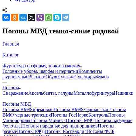
Погоны МВД темно-синие рядовой
Главная
—
Каталог
—
Фурнитура на форму, знаки различия
Головные уборы, шарфы и перчатки
Комплекты
фурнитуры
Обложки
Обувь
Одежда
Сувениры
Флаги
—
Погоны
Снаряжение
Аксельбанты, галуны
Металлофурнитура
Нашивки
—
Погоны МВД
Погоны ВМФ кремовые
Погоны ВМФ черные скос
Погоны
ВМФ черные трапеция
Погоны ГосНаркоКонтроль
Погоны
Минобороны
Погоны Минюст
Погоны МЧС
Погоны парадные
(золотые)
Погоны парадные для прапорщиков
Погоны
разные
Погоны РЖД
Погоны Росгвардия
Погоны ФСБ,