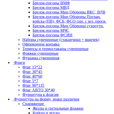
Брелок-погоны ВМФ
Брелок-погоны МВД
Брелок-погоны Мин Обороны ВКС, ВДВ
Брелок-погоны Мин Обороны Погран.
войска (ПВ), ФСБ, ФСО син. с зел. просв.
Брелок-погоны Мин Обороны сухопутн.
Брелок-погоны МЧС
Брелок-погоны ФСИН
Наборы сувенирные (стаканчики + ящичек)
Оформление конъяка
Термосы и термостаканы сувенирные
Фляжки сувенирные
Фуражка сувенирная
Флаги
Флаг 15*22
Флаг 30*45
Флаг 40*60
Флаг 5*7
Флаг 90*135
Флаг АВТО 30*40
Фурнитура к флагам
Фурнитура на форму, знаки различия
Снаряжение
Жезлы и сигнальные флажки
Кобура и чехлы