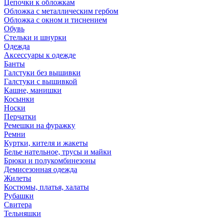
Цепочки к обложкам
Обложка с металлическим гербом
Обложка с окном и тиснением
Обувь
Стельки и шнурки
Одежда
Аксессуары к одежде
Банты
Галстуки без вышивки
Галстуки с вышивкой
Кашне, манишки
Косынки
Носки
Перчатки
Ремешки на фуражку
Ремни
Куртки, кителя и жакеты
Белье нательное, трусы и майки
Брюки и полукомбинезоны
Демисезонная одежда
Жилеты
Костюмы, платья, халаты
Рубашки
Свитера
Тельняшки