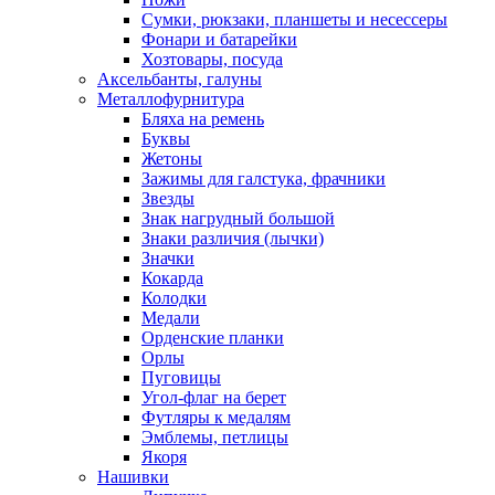
Сумки, рюкзаки, планшеты и несессеры
Фонари и батарейки
Хозтовары, посуда
Аксельбанты, галуны
Металлофурнитура
Бляха на ремень
Буквы
Жетоны
Зажимы для галстука, фрачники
Звезды
Знак нагрудный большой
Знаки различия (лычки)
Значки
Кокарда
Колодки
Медали
Орденские планки
Орлы
Пуговицы
Угол-флаг на берет
Футляры к медалям
Эмблемы, петлицы
Якоря
Нашивки