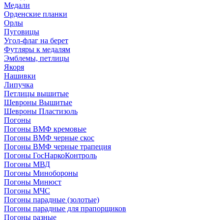
Медали
Орденские планки
Орлы
Пуговицы
Угол-флаг на берет
Футляры к медалям
Эмблемы, петлицы
Якоря
Нашивки
Липучка
Петлицы вышитые
Шевроны Вышитые
Шевроны Пластизоль
Погоны
Погоны ВМФ кремовые
Погоны ВМФ черные скос
Погоны ВМФ черные трапеция
Погоны ГосНаркоКонтроль
Погоны МВД
Погоны Минобороны
Погоны Минюст
Погоны МЧС
Погоны парадные (золотые)
Погоны парадные для прапорщиков
Погоны разные