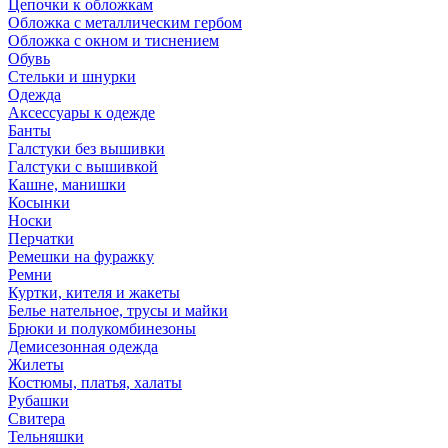
Цепочки к обложкам
Обложка с металлическим гербом
Обложка с окном и тиснением
Обувь
Стельки и шнурки
Одежда
Аксессуары к одежде
Банты
Галстуки без вышивки
Галстуки с вышивкой
Кашне, манишки
Косынки
Носки
Перчатки
Ремешки на фуражку
Ремни
Куртки, кителя и жакеты
Белье нательное, трусы и майки
Брюки и полукомбинезоны
Демисезонная одежда
Жилеты
Костюмы, платья, халаты
Рубашки
Свитера
Тельняшки