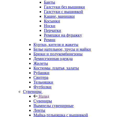
Банты
Галстуки без вышивки
Галстуки с вышивкой
Кашне, манишки
Косынки
Носки
Перчатки
Ремешки на фуражку
Ремни
Куртки, кителя и жакеты
Белье нательное, трусы и майки
Брюки и полукомбинезоны
Демисезонная одежда
Жилеты
Костюмы, платья, халаты
Рубашки
Свитера
Тельняшки
Футболки
Сувениры
Назад
Сувениры
Вымпелы сувенирные
Ленты
Майка-тельняшка с вышивкой