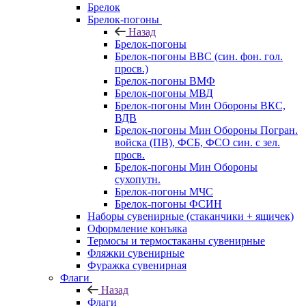
Брелок
Брелок-погоны
Назад
Брелок-погоны
Брелок-погоны ВВС (син. фон. гол.
просв.)
Брелок-погоны ВМФ
Брелок-погоны МВД
Брелок-погоны Мин Обороны ВКС,
ВДВ
Брелок-погоны Мин Обороны Погран.
войска (ПВ), ФСБ, ФСО син. с зел.
просв.
Брелок-погоны Мин Обороны
сухопутн.
Брелок-погоны МЧС
Брелок-погоны ФСИН
Наборы сувенирные (стаканчики + ящичек)
Оформление конъяка
Термосы и термостаканы сувенирные
Фляжки сувенирные
Фуражка сувенирная
Флаги
Назад
Флаги