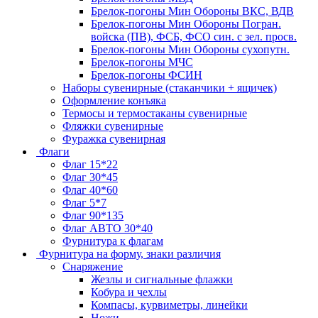
Брелок-погоны Мин Обороны ВКС, ВДВ
Брелок-погоны Мин Обороны Погран.
войска (ПВ), ФСБ, ФСО син. с зел. просв.
Брелок-погоны Мин Обороны сухопутн.
Брелок-погоны МЧС
Брелок-погоны ФСИН
Наборы сувенирные (стаканчики + ящичек)
Оформление конъяка
Термосы и термостаканы сувенирные
Фляжки сувенирные
Фуражка сувенирная
Флаги
Флаг 15*22
Флаг 30*45
Флаг 40*60
Флаг 5*7
Флаг 90*135
Флаг АВТО 30*40
Фурнитура к флагам
Фурнитура на форму, знаки различия
Снаряжение
Жезлы и сигнальные флажки
Кобура и чехлы
Компасы, курвиметры, линейки
Ножи