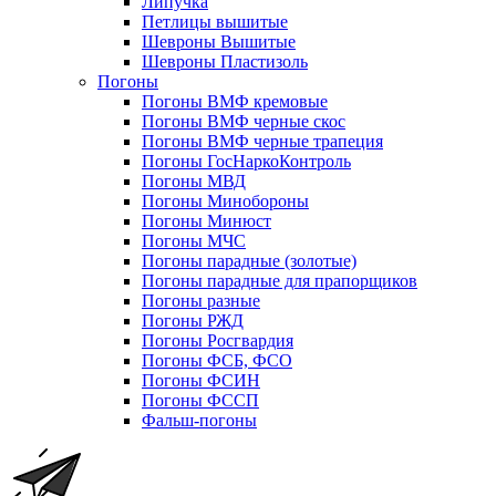
Липучка
Петлицы вышитые
Шевроны Вышитые
Шевроны Пластизоль
Погоны
Погоны ВМФ кремовые
Погоны ВМФ черные скос
Погоны ВМФ черные трапеция
Погоны ГосНаркоКонтроль
Погоны МВД
Погоны Минобороны
Погоны Минюст
Погоны МЧС
Погоны парадные (золотые)
Погоны парадные для прапорщиков
Погоны разные
Погоны РЖД
Погоны Росгвардия
Погоны ФСБ, ФСО
Погоны ФСИН
Погоны ФССП
Фальш-погоны