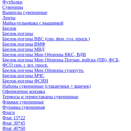
Футболки
Сувениры
Вымпелы сувенирные
Ленты
Майка-тельняшка с вышивкой
Брелок
Брелок-погоны
Брелок-погоны ВВС (син. фон. гол. просв.)
Брелок-погоны ВМФ
Брелок-погоны МВД
Брелок-погоны Мин Обороны ВКС, ВДВ
Брелок-погоны Мин Обороны Погран. войска (ПВ), ФСБ,
ФСО син. с зел. просв.
Брелок-погоны Мин Обороны сухопутн.
Брелок-погоны МЧС
Брелок-погоны ФСИН
Наборы сувенирные (стаканчики + ящичек)
Оформление конъяка
Термосы и термостаканы сувенирные
Фляжки сувенирные
Фуражка сувенирная
Флаги
Флаг 15*22
Флаг 30*45
Флаг 40*60