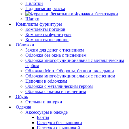
Пилотки
Подшлемник, маска
Фуражки, бескозырки
Шапки
Комплекты фурнитуры
Комплекты погонов
Комплекты фурнитуры
Комплекты шевронов
Обложки
Зажим для денег с тиснением
Обложка без окна с тиснением
Обложка многофункциональная с металлическим
гербом
Обложки Мин. Обороны, бланки, вкладыши
Обложка многофункциональная с тиснением
Цепочки к обложкам
Обложка с металлическим гербом
Обложка с окном и тиснением
Обувь
Стельки и шнурки
Одежда
Аксессуары к одежде
Банты
Галстуки без вышивки
Галстуки с вышивкой