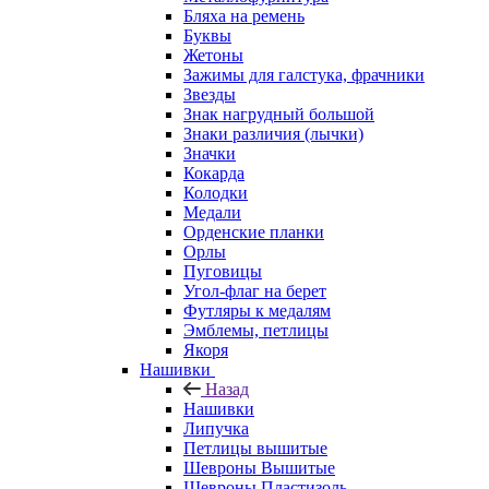
Бляха на ремень
Буквы
Жетоны
Зажимы для галстука, фрачники
Звезды
Знак нагрудный большой
Знаки различия (лычки)
Значки
Кокарда
Колодки
Медали
Орденские планки
Орлы
Пуговицы
Угол-флаг на берет
Футляры к медалям
Эмблемы, петлицы
Якоря
Нашивки
Назад
Нашивки
Липучка
Петлицы вышитые
Шевроны Вышитые
Шевроны Пластизоль