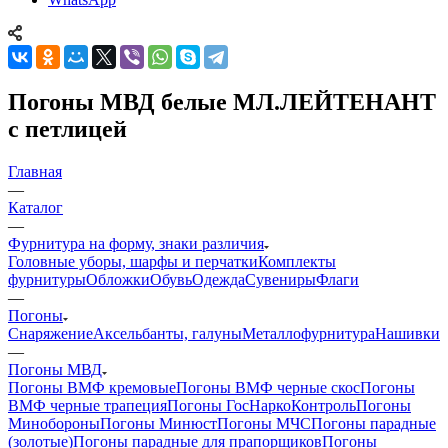
Погоны МВД белые МЛ.ЛЕЙТЕНАНТ
с петлицей
Главная
—
Каталог
—
Фурнитура на форму, знаки различия
Головные уборы, шарфы и перчатки
Комплекты
фурнитуры
Обложки
Обувь
Одежда
Сувениры
Флаги
—
Погоны
Снаряжение
Аксельбанты, галуны
Металлофурнитура
Нашивки
—
Погоны МВД
Погоны ВМФ кремовые
Погоны ВМФ черные скос
Погоны
ВМФ черные трапеция
Погоны ГосНаркоКонтроль
Погоны
Минобороны
Погоны Минюст
Погоны МЧС
Погоны парадные
(золотые)
Погоны парадные для прапорщиков
Погоны