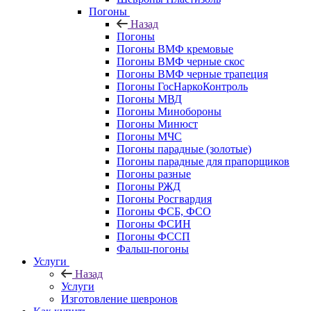
Погоны
Назад
Погоны
Погоны ВМФ кремовые
Погоны ВМФ черные скос
Погоны ВМФ черные трапеция
Погоны ГосНаркоКонтроль
Погоны МВД
Погоны Минобороны
Погоны Минюст
Погоны МЧС
Погоны парадные (золотые)
Погоны парадные для прапорщиков
Погоны разные
Погоны РЖД
Погоны Росгвардия
Погоны ФСБ, ФСО
Погоны ФСИН
Погоны ФССП
Фальш-погоны
Услуги
Назад
Услуги
Изготовление шевронов