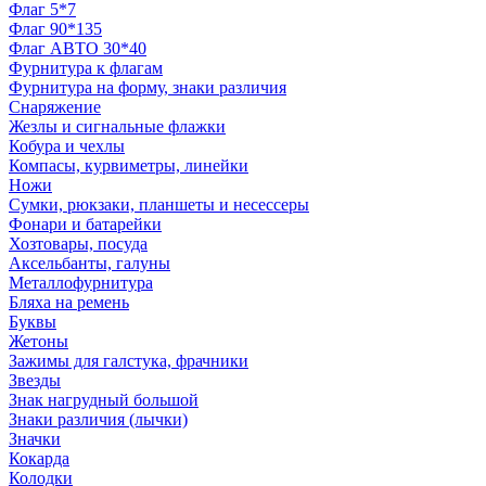
Флаг 5*7
Флаг 90*135
Флаг АВТО 30*40
Фурнитура к флагам
Фурнитура на форму, знаки различия
Снаряжение
Жезлы и сигнальные флажки
Кобура и чехлы
Компасы, курвиметры, линейки
Ножи
Сумки, рюкзаки, планшеты и несессеры
Фонари и батарейки
Хозтовары, посуда
Аксельбанты, галуны
Металлофурнитура
Бляха на ремень
Буквы
Жетоны
Зажимы для галстука, фрачники
Звезды
Знак нагрудный большой
Знаки различия (лычки)
Значки
Кокарда
Колодки