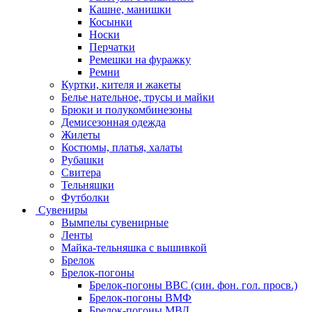
Кашне, манишки
Косынки
Носки
Перчатки
Ремешки на фуражку
Ремни
Куртки, кителя и жакеты
Белье нательное, трусы и майки
Брюки и полукомбинезоны
Демисезонная одежда
Жилеты
Костюмы, платья, халаты
Рубашки
Свитера
Тельняшки
Футболки
Сувениры
Вымпелы сувенирные
Ленты
Майка-тельняшка с вышивкой
Брелок
Брелок-погоны
Брелок-погоны ВВС (син. фон. гол. просв.)
Брелок-погоны ВМФ
Брелок-погоны МВД