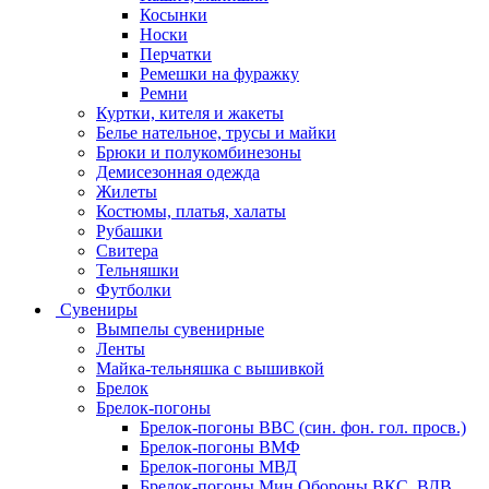
Косынки
Носки
Перчатки
Ремешки на фуражку
Ремни
Куртки, кителя и жакеты
Белье нательное, трусы и майки
Брюки и полукомбинезоны
Демисезонная одежда
Жилеты
Костюмы, платья, халаты
Рубашки
Свитера
Тельняшки
Футболки
Сувениры
Вымпелы сувенирные
Ленты
Майка-тельняшка с вышивкой
Брелок
Брелок-погоны
Брелок-погоны ВВС (син. фон. гол. просв.)
Брелок-погоны ВМФ
Брелок-погоны МВД
Брелок-погоны Мин Обороны ВКС, ВДВ