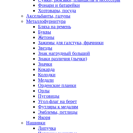
Фонари и батарейки
Хозтовары, посуда
Аксельбанты, галуны
Металлофурнитура
Бляха на ремень
Буквы
Жетоны
Зажимы для галстука, фрачники
Звезды
Знак нагрудный большой
Знаки различия (лычки)
Значки
Кокарда
Колодки
Медали
Орденские планки
Орлы
Пуговицы
Угол-флаг на берет
Футляры к медалям
Эмблемы, петлицы
Якоря
Нашивки
Липучка