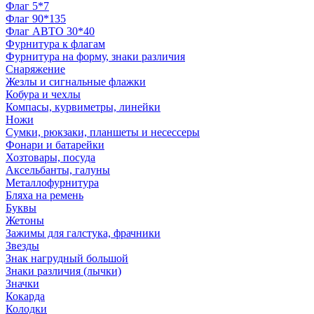
Флаг 5*7
Флаг 90*135
Флаг АВТО 30*40
Фурнитура к флагам
Фурнитура на форму, знаки различия
Снаряжение
Жезлы и сигнальные флажки
Кобура и чехлы
Компасы, курвиметры, линейки
Ножи
Сумки, рюкзаки, планшеты и несессеры
Фонари и батарейки
Хозтовары, посуда
Аксельбанты, галуны
Металлофурнитура
Бляха на ремень
Буквы
Жетоны
Зажимы для галстука, фрачники
Звезды
Знак нагрудный большой
Знаки различия (лычки)
Значки
Кокарда
Колодки