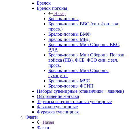
Брелок
Брелок-погоны
Назад
Брелок-погоны
Брелок-погоны ВВС (син. фон. гол.
просв.)
Брелок-погоны ВМФ
Брелок-погоны МВД
Брелок-погоны Мин Обороны ВКС,
ВДВ
Брелок-погоны Мин Обороны Погран.
войска (ПВ), ФСБ, ФСО син. с зел.
просв.
Брелок-погоны Мин Обороны
сухопутн.
Брелок-погоны МЧС
Брелок-погоны ФСИН
Наборы сувенирные (стаканчики + ящичек)
Оформление конъяка
Термосы и термостаканы сувенирные
Фляжки сувенирные
Фуражка сувенирная
Флаги
Назад
Флаги