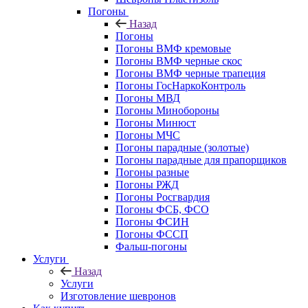
Погоны
Назад
Погоны
Погоны ВМФ кремовые
Погоны ВМФ черные скос
Погоны ВМФ черные трапеция
Погоны ГосНаркоКонтроль
Погоны МВД
Погоны Минобороны
Погоны Минюст
Погоны МЧС
Погоны парадные (золотые)
Погоны парадные для прапорщиков
Погоны разные
Погоны РЖД
Погоны Росгвардия
Погоны ФСБ, ФСО
Погоны ФСИН
Погоны ФССП
Фальш-погоны
Услуги
Назад
Услуги
Изготовление шевронов