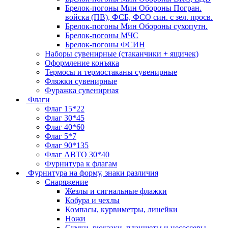
Брелок-погоны Мин Обороны Погран.
войска (ПВ), ФСБ, ФСО син. с зел. просв.
Брелок-погоны Мин Обороны сухопутн.
Брелок-погоны МЧС
Брелок-погоны ФСИН
Наборы сувенирные (стаканчики + ящичек)
Оформление конъяка
Термосы и термостаканы сувенирные
Фляжки сувенирные
Фуражка сувенирная
Флаги
Флаг 15*22
Флаг 30*45
Флаг 40*60
Флаг 5*7
Флаг 90*135
Флаг АВТО 30*40
Фурнитура к флагам
Фурнитура на форму, знаки различия
Снаряжение
Жезлы и сигнальные флажки
Кобура и чехлы
Компасы, курвиметры, линейки
Ножи
Сумки, рюкзаки, планшеты и несессеры