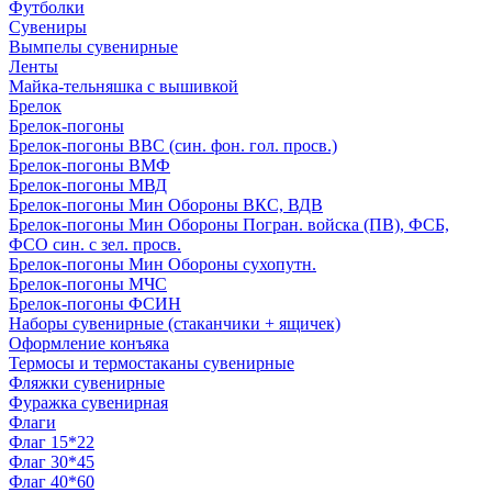
Футболки
Сувениры
Вымпелы сувенирные
Ленты
Майка-тельняшка с вышивкой
Брелок
Брелок-погоны
Брелок-погоны ВВС (син. фон. гол. просв.)
Брелок-погоны ВМФ
Брелок-погоны МВД
Брелок-погоны Мин Обороны ВКС, ВДВ
Брелок-погоны Мин Обороны Погран. войска (ПВ), ФСБ,
ФСО син. с зел. просв.
Брелок-погоны Мин Обороны сухопутн.
Брелок-погоны МЧС
Брелок-погоны ФСИН
Наборы сувенирные (стаканчики + ящичек)
Оформление конъяка
Термосы и термостаканы сувенирные
Фляжки сувенирные
Фуражка сувенирная
Флаги
Флаг 15*22
Флаг 30*45
Флаг 40*60