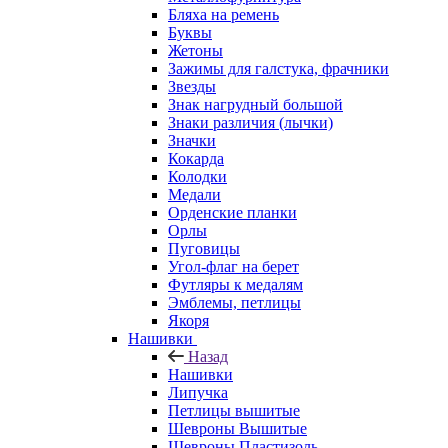
Бляха на ремень
Буквы
Жетоны
Зажимы для галстука, фрачники
Звезды
Знак нагрудный большой
Знаки различия (лычки)
Значки
Кокарда
Колодки
Медали
Орденские планки
Орлы
Пуговицы
Угол-флаг на берет
Футляры к медалям
Эмблемы, петлицы
Якоря
Нашивки
Назад
Нашивки
Липучка
Петлицы вышитые
Шевроны Вышитые
Шевроны Пластизоль