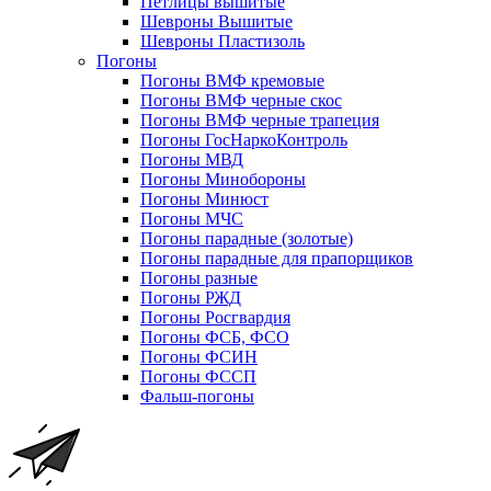
Петлицы вышитые
Шевроны Вышитые
Шевроны Пластизоль
Погоны
Погоны ВМФ кремовые
Погоны ВМФ черные скос
Погоны ВМФ черные трапеция
Погоны ГосНаркоКонтроль
Погоны МВД
Погоны Минобороны
Погоны Минюст
Погоны МЧС
Погоны парадные (золотые)
Погоны парадные для прапорщиков
Погоны разные
Погоны РЖД
Погоны Росгвардия
Погоны ФСБ, ФСО
Погоны ФСИН
Погоны ФССП
Фальш-погоны