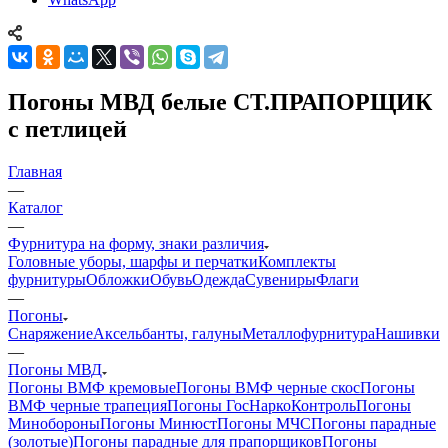
Погоны МВД белые СТ.ПРАПОРЩИК
с петлицей
Главная
—
Каталог
—
Фурнитура на форму, знаки различия
Головные уборы, шарфы и перчатки
Комплекты
фурнитуры
Обложки
Обувь
Одежда
Сувениры
Флаги
—
Погоны
Снаряжение
Аксельбанты, галуны
Металлофурнитура
Нашивки
—
Погоны МВД
Погоны ВМФ кремовые
Погоны ВМФ черные скос
Погоны
ВМФ черные трапеция
Погоны ГосНаркоКонтроль
Погоны
Минобороны
Погоны Минюст
Погоны МЧС
Погоны парадные
(золотые)
Погоны парадные для прапорщиков
Погоны