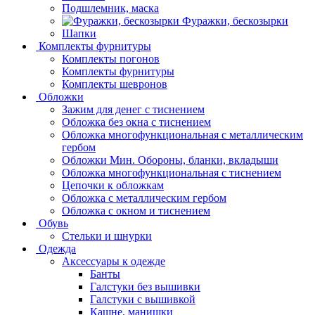
Подшлемник, маска
Фуражки, бескозырки
Шапки
Комплекты фурнитуры
Комплекты погонов
Комплекты фурнитуры
Комплекты шевронов
Обложки
Зажим для денег с тиснением
Обложка без окна с тиснением
Обложка многофункциональная с металлическим
гербом
Обложки Мин. Обороны, бланки, вкладыши
Обложка многофункциональная с тиснением
Цепочки к обложкам
Обложка с металлическим гербом
Обложка с окном и тиснением
Обувь
Стельки и шнурки
Одежда
Аксессуары к одежде
Банты
Галстуки без вышивки
Галстуки с вышивкой
Кашне, манишки