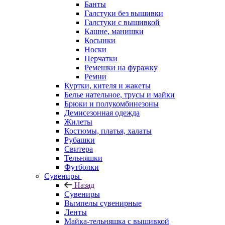
Банты
Галстуки без вышивки
Галстуки с вышивкой
Кашне, манишки
Косынки
Носки
Перчатки
Ремешки на фуражку
Ремни
Куртки, кителя и жакеты
Белье нательное, трусы и майки
Брюки и полукомбинезоны
Демисезонная одежда
Жилеты
Костюмы, платья, халаты
Рубашки
Свитера
Тельняшки
Футболки
Сувениры
Назад
Сувениры
Вымпелы сувенирные
Ленты
Майка-тельняшка с вышивкой