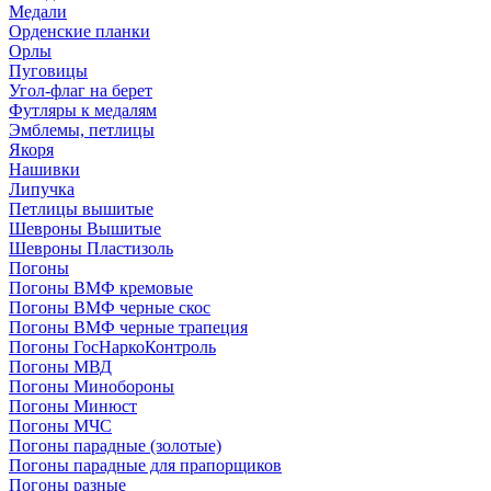
Медали
Орденские планки
Орлы
Пуговицы
Угол-флаг на берет
Футляры к медалям
Эмблемы, петлицы
Якоря
Нашивки
Липучка
Петлицы вышитые
Шевроны Вышитые
Шевроны Пластизоль
Погоны
Погоны ВМФ кремовые
Погоны ВМФ черные скос
Погоны ВМФ черные трапеция
Погоны ГосНаркоКонтроль
Погоны МВД
Погоны Минобороны
Погоны Минюст
Погоны МЧС
Погоны парадные (золотые)
Погоны парадные для прапорщиков
Погоны разные