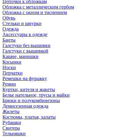
Цепочки к обложкам
Обложка с металлическим гербом
Обложка с окном и тиснением
Обувь
Стельки и шнурки
Одежда
Аксессуары к одежде
Банты
Галстуки без вышивки
Галстуки с вышивкой
Кашне, манишки
Косынки
Носки
Перчатки
Ремешки на фуражку
Ремни
Куртки, кителя и жакеты
Белье нательное, трусы и майки
Брюки и полукомбинезоны
Демисезонная одежда
Жилеты
Костюмы, платья, халаты
Рубашки
Свитера
Тельняшки