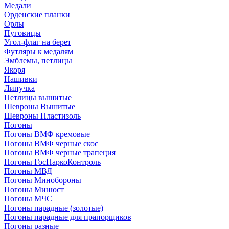
Медали
Орденские планки
Орлы
Пуговицы
Угол-флаг на берет
Футляры к медалям
Эмблемы, петлицы
Якоря
Нашивки
Липучка
Петлицы вышитые
Шевроны Вышитые
Шевроны Пластизоль
Погоны
Погоны ВМФ кремовые
Погоны ВМФ черные скос
Погоны ВМФ черные трапеция
Погоны ГосНаркоКонтроль
Погоны МВД
Погоны Минобороны
Погоны Минюст
Погоны МЧС
Погоны парадные (золотые)
Погоны парадные для прапорщиков
Погоны разные