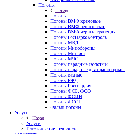
Погоны
Назад
Погоны
Погоны ВМФ кремовые
Погоны ВМФ черные скос
Погоны ВМФ черные трапеция
Погоны ГосНаркоКонтроль
Погоны МВД
Погоны Минобороны
Погоны Минюст
Погоны МЧС
Погоны парадные (золотые)
Погоны парадные для прапорщиков
Погоны разные
Погоны РЖД
Погоны Росгвардия
Погоны ФСБ, ФСО
Погоны ФСИН
Погоны ФССП
Фальш-погоны
Услуги
Назад
Услуги
Изготовление шевронов