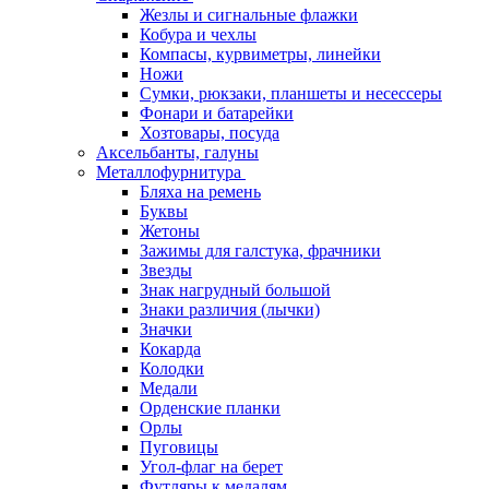
Жезлы и сигнальные флажки
Кобура и чехлы
Компасы, курвиметры, линейки
Ножи
Сумки, рюкзаки, планшеты и несессеры
Фонари и батарейки
Хозтовары, посуда
Аксельбанты, галуны
Металлофурнитура
Бляха на ремень
Буквы
Жетоны
Зажимы для галстука, фрачники
Звезды
Знак нагрудный большой
Знаки различия (лычки)
Значки
Кокарда
Колодки
Медали
Орденские планки
Орлы
Пуговицы
Угол-флаг на берет
Футляры к медалям