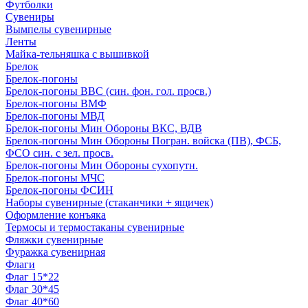
Футболки
Сувениры
Вымпелы сувенирные
Ленты
Майка-тельняшка с вышивкой
Брелок
Брелок-погоны
Брелок-погоны ВВС (син. фон. гол. просв.)
Брелок-погоны ВМФ
Брелок-погоны МВД
Брелок-погоны Мин Обороны ВКС, ВДВ
Брелок-погоны Мин Обороны Погран. войска (ПВ), ФСБ,
ФСО син. с зел. просв.
Брелок-погоны Мин Обороны сухопутн.
Брелок-погоны МЧС
Брелок-погоны ФСИН
Наборы сувенирные (стаканчики + ящичек)
Оформление конъяка
Термосы и термостаканы сувенирные
Фляжки сувенирные
Фуражка сувенирная
Флаги
Флаг 15*22
Флаг 30*45
Флаг 40*60