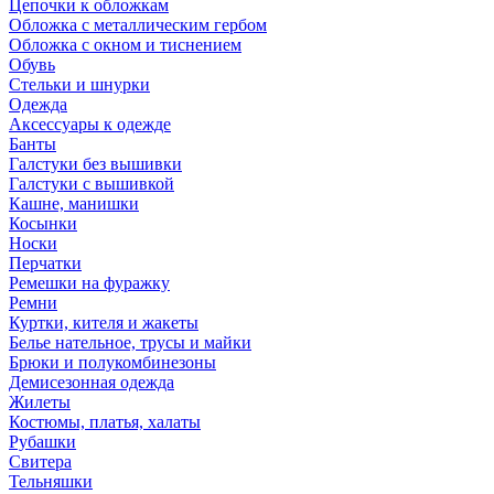
Цепочки к обложкам
Обложка с металлическим гербом
Обложка с окном и тиснением
Обувь
Стельки и шнурки
Одежда
Аксессуары к одежде
Банты
Галстуки без вышивки
Галстуки с вышивкой
Кашне, манишки
Косынки
Носки
Перчатки
Ремешки на фуражку
Ремни
Куртки, кителя и жакеты
Белье нательное, трусы и майки
Брюки и полукомбинезоны
Демисезонная одежда
Жилеты
Костюмы, платья, халаты
Рубашки
Свитера
Тельняшки