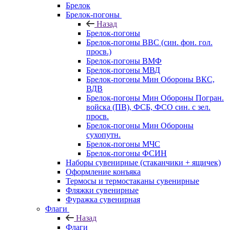
Брелок
Брелок-погоны
Назад
Брелок-погоны
Брелок-погоны ВВС (син. фон. гол.
просв.)
Брелок-погоны ВМФ
Брелок-погоны МВД
Брелок-погоны Мин Обороны ВКС,
ВДВ
Брелок-погоны Мин Обороны Погран.
войска (ПВ), ФСБ, ФСО син. с зел.
просв.
Брелок-погоны Мин Обороны
сухопутн.
Брелок-погоны МЧС
Брелок-погоны ФСИН
Наборы сувенирные (стаканчики + ящичек)
Оформление конъяка
Термосы и термостаканы сувенирные
Фляжки сувенирные
Фуражка сувенирная
Флаги
Назад
Флаги