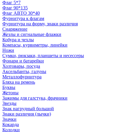
Флаг 5*7
Флаг 90*135
Флаг АВТО 30*40
Фурнитура к флагам
Фурнитура на форму, знаки различия
Снаряжение
Жезлы и сигнальные флажки
Кобура и чехлы
Компасы, курвиметры, линейки
Ножи
Сумки, рюкзаки, планшеты и несессеры
Фонари и батарейки
Хозтовары, посуда
Аксельбанты, галуны
Металлофурнитура
Бляха на ремень
Буквы
Жетоны
Зажимы для галстука, фрачники
Звезды
Знак нагрудный большой
Знаки различия (лычки)
Значки
Кокарда
Колодки