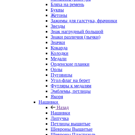
Бляха на ремень
Буквы
Жетоны
Зажимы для галстука, фрачники
Звезды
Знак нагрудный большой
Знаки различия (лычки)
Значки
Кокарда
Колодки
Медали
Орденские планки
Орлы
Пуговицы
Угол-флаг на берет
Футляры к медалям
Эмблемы, петлицы
Якоря
Нашивки
Назад
Нашивки
Липучка
Петлицы вышитые
Шевроны Вышитые
Шевроны Пластизоль