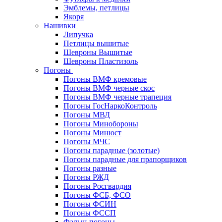
Эмблемы, петлицы
Якоря
Нашивки
Липучка
Петлицы вышитые
Шевроны Вышитые
Шевроны Пластизоль
Погоны
Погоны ВМФ кремовые
Погоны ВМФ черные скос
Погоны ВМФ черные трапеция
Погоны ГосНаркоКонтроль
Погоны МВД
Погоны Минобороны
Погоны Минюст
Погоны МЧС
Погоны парадные (золотые)
Погоны парадные для прапорщиков
Погоны разные
Погоны РЖД
Погоны Росгвардия
Погоны ФСБ, ФСО
Погоны ФСИН
Погоны ФССП
Фальш-погоны