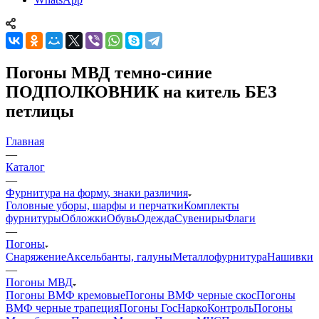
Погоны МВД темно-синие
ПОДПОЛКОВНИК на китель БЕЗ
петлицы
Главная
—
Каталог
—
Фурнитура на форму, знаки различия
Головные уборы, шарфы и перчатки
Комплекты
фурнитуры
Обложки
Обувь
Одежда
Сувениры
Флаги
—
Погоны
Снаряжение
Аксельбанты, галуны
Металлофурнитура
Нашивки
—
Погоны МВД
Погоны ВМФ кремовые
Погоны ВМФ черные скос
Погоны
ВМФ черные трапеция
Погоны ГосНаркоКонтроль
Погоны