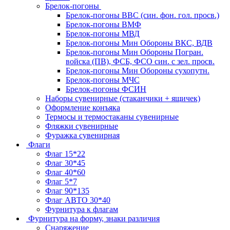
Брелок-погоны
Брелок-погоны ВВС (син. фон. гол. просв.)
Брелок-погоны ВМФ
Брелок-погоны МВД
Брелок-погоны Мин Обороны ВКС, ВДВ
Брелок-погоны Мин Обороны Погран.
войска (ПВ), ФСБ, ФСО син. с зел. просв.
Брелок-погоны Мин Обороны сухопутн.
Брелок-погоны МЧС
Брелок-погоны ФСИН
Наборы сувенирные (стаканчики + ящичек)
Оформление конъяка
Термосы и термостаканы сувенирные
Фляжки сувенирные
Фуражка сувенирная
Флаги
Флаг 15*22
Флаг 30*45
Флаг 40*60
Флаг 5*7
Флаг 90*135
Флаг АВТО 30*40
Фурнитура к флагам
Фурнитура на форму, знаки различия
Снаряжение