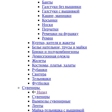
Банты
Галстуки без вышивки
Галстуки с вышивкой
Кашне, манишки
Косынки
Носки
Перчатки
Ремешки на фуражку
Ремни
Куртки, кителя и жакеты
Белье нательное, трусы и майки
Брюки и полукомбинезоны
Демисезонная одежда
Жилеты
Костюмы, платья, халаты
Рубашки
Свитера
Тельняшки
Футболки
Сувениры
Назад
Сувениры
Вымпелы сувенирные
Ленты
Майка-тельняшка с вышивкой