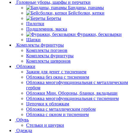
Головные уборы, шарфы и перчатки
Банданы, панамы
Бейсболки, кепки
Береты
Пилотки
Подшлемник, маска
Фуражки, бескозырки
Шапки
Комплекты фурнитуры
Комплекты погонов
Комплекты фурнитуры
Комплекты шевронов
Обложки
Зажим для денег с тиснением
Обложка без окна с тиснением
Обложка многофункциональная с металлическим
гербом
Обложки Мин. Обороны, бланки, вкладыши
Обложка многофункциональная с тиснением
Цепочки к обложкам
Обложка с металлическим гербом
Обложка с окном и тиснением
Обувь
Стельки и шнурки
Одежда