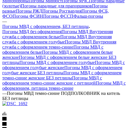
Минобороны
Погоны Минюст
Погоны МЧС
Погоны парадные
(золотые)
Погоны парадные для прапорщиков
Погоны
разные
Погоны РЖД
Погоны Росгвардия
Погоны ФСБ,
ФСО
Погоны ФСИН
Погоны ФССП
Фальш-погоны
—
Погоны МВД с оформлением, БЕЗ петлицы
Погоны МВД без оформления
Погоны МВД Внутренняя
служба с оформлением белые
Погоны МВД Внутренняя
служба с оформлением голубые
Погоны МВД Внутренняя
служба с оформлением темно-синие
Погоны МВД с
оформлением белые
Погоны МВД с оформлением белые
женские
Погоны МВД с оформлением белые женские БЕЗ
петлицы
Погоны МВД с оформлением голубые
Погоны МВД с
оформлением голубые женские
Погоны МВД с оформлением
голубые женские БЕЗ петлицы
Погоны МВД с оформлением
темно-синие женские БЕЗ петлицы
Погоны МВД с
оформлением темно-синие женские с петлицей
Погоны МВД с
оформлением, петлица темно-синие
—
Погоны МВД темно-синие ПОДПОЛКОВНИК на китель
БЕЗ петлицы