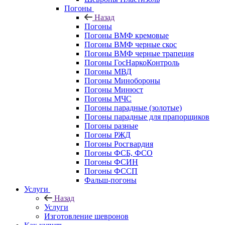
Погоны
Назад
Погоны
Погоны ВМФ кремовые
Погоны ВМФ черные скос
Погоны ВМФ черные трапеция
Погоны ГосНаркоКонтроль
Погоны МВД
Погоны Минобороны
Погоны Минюст
Погоны МЧС
Погоны парадные (золотые)
Погоны парадные для прапорщиков
Погоны разные
Погоны РЖД
Погоны Росгвардия
Погоны ФСБ, ФСО
Погоны ФСИН
Погоны ФССП
Фальш-погоны
Услуги
Назад
Услуги
Изготовление шевронов