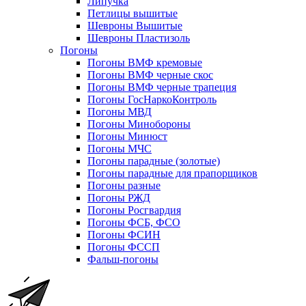
Липучка
Петлицы вышитые
Шевроны Вышитые
Шевроны Пластизоль
Погоны
Погоны ВМФ кремовые
Погоны ВМФ черные скос
Погоны ВМФ черные трапеция
Погоны ГосНаркоКонтроль
Погоны МВД
Погоны Минобороны
Погоны Минюст
Погоны МЧС
Погоны парадные (золотые)
Погоны парадные для прапорщиков
Погоны разные
Погоны РЖД
Погоны Росгвардия
Погоны ФСБ, ФСО
Погоны ФСИН
Погоны ФССП
Фальш-погоны