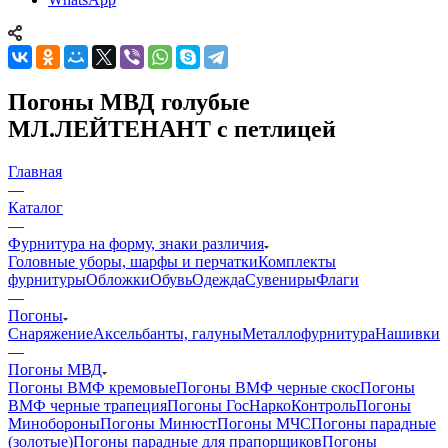
Погоны МВД голубые
МЛ.ЛЕЙТЕНАНТ с петлицей
Главная
—
Каталог
—
Фурнитура на форму, знаки различия
Головные уборы, шарфы и перчатки
Комплекты
фурнитуры
Обложки
Обувь
Одежда
Сувениры
Флаги
—
Погоны
Снаряжение
Аксельбанты, галуны
Металлофурнитура
Нашивки
—
Погоны МВД
Погоны ВМФ кремовые
Погоны ВМФ черные скос
Погоны
ВМФ черные трапеция
Погоны ГосНаркоКонтроль
Погоны
Минобороны
Погоны Минюст
Погоны МЧС
Погоны парадные
(золотые)
Погоны парадные для прапорщиков
Погоны