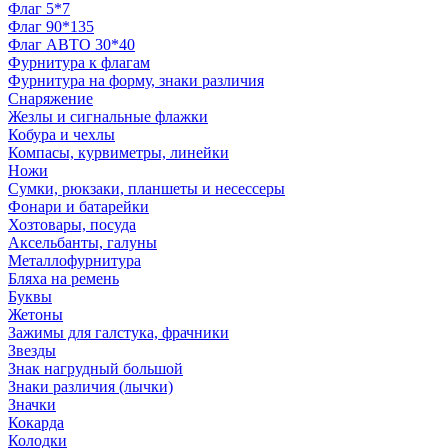
Флаг 5*7
Флаг 90*135
Флаг АВТО 30*40
Фурнитура к флагам
Фурнитура на форму, знаки различия
Снаряжение
Жезлы и сигнальные флажки
Кобура и чехлы
Компасы, курвиметры, линейки
Ножи
Сумки, рюкзаки, планшеты и несессеры
Фонари и батарейки
Хозтовары, посуда
Аксельбанты, галуны
Металлофурнитура
Бляха на ремень
Буквы
Жетоны
Зажимы для галстука, фрачники
Звезды
Знак нагрудный большой
Знаки различия (лычки)
Значки
Кокарда
Колодки