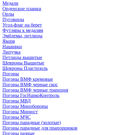
Медали
Орденские планки
Орлы
Пуговицы
Угол-флаг на берет
Футляры к медалям
Эмблемы, петлицы
Якоря
Нашивки
Липучка
Петлицы вышитые
Шевроны Вышитые
Шевроны Пластизоль
Погоны
Погоны ВМФ кремовые
Погоны ВМФ черные скос
Погоны ВМФ черные трапеция
Погоны ГосНаркоКонтроль
Погоны МВД
Погоны Минобороны
Погоны Минюст
Погоны МЧС
Погоны парадные (золотые)
Погоны парадные для прапорщиков
Погоны разные