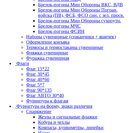
Брелок-погоны Мин Обороны ВКС, ВДВ
Брелок-погоны Мин Обороны Погран.
войска (ПВ), ФСБ, ФСО син. с зел. просв.
Брелок-погоны Мин Обороны сухопутн.
Брелок-погоны МЧС
Брелок-погоны ФСИН
Наборы сувенирные (стаканчики + ящичек)
Оформление конъяка
Термосы и термостаканы сувенирные
Фляжки сувенирные
Фуражка сувенирная
Флаги
Флаг 15*22
Флаг 30*45
Флаг 40*60
Флаг 5*7
Флаг 90*135
Флаг АВТО 30*40
Фурнитура к флагам
Фурнитура на форму, знаки различия
Снаряжение
Жезлы и сигнальные флажки
Кобура и чехлы
Компасы, курвиметры, линейки
Ножи