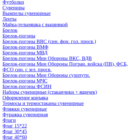
Футболки
Сувениры
Вымпелы сувенирные
Ленты
Майка-тельняшка с вышивкой
Брелок
Брелок-погоны
Брелок-погоны ВВС (син. фон. гол. просв.)
Брелок-погоны ВМФ
Брелок-погоны МВД
Брелок-погоны Мин Обороны ВКС, ВДВ
Брелок-погоны Мин Обороны Погран. войска (ПВ), ФСБ,
ФСО син. с зел. просв.
Брелок-погоны Мин Обороны сухопутн.
Брелок-погоны МЧС
Брелок-погоны ФСИН
Наборы сувенирные (стаканчики + ящичек)
Оформление конъяка
Термосы и термостаканы сувенирные
Фляжки сувенирные
Фуражка сувенирная
Флаги
Флаг 15*22
Флаг 30*45
Флаг 40*60