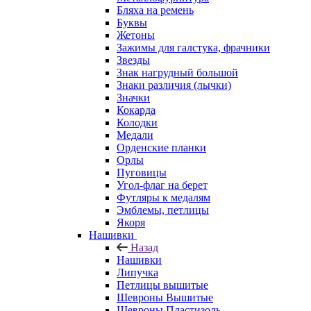
Бляха на ремень
Буквы
Жетоны
Зажимы для галстука, фрачники
Звезды
Знак нагрудный большой
Знаки различия (лычки)
Значки
Кокарда
Колодки
Медали
Орденские планки
Орлы
Пуговицы
Угол-флаг на берет
Футляры к медалям
Эмблемы, петлицы
Якоря
Нашивки
Назад
Нашивки
Липучка
Петлицы вышитые
Шевроны Вышитые
Шевроны Пластизоль