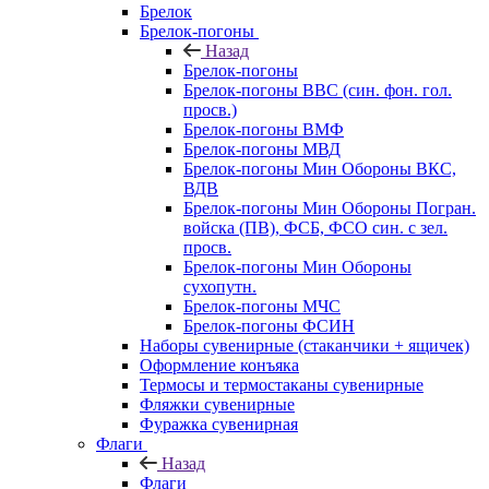
Брелок
Брелок-погоны
Назад
Брелок-погоны
Брелок-погоны ВВС (син. фон. гол.
просв.)
Брелок-погоны ВМФ
Брелок-погоны МВД
Брелок-погоны Мин Обороны ВКС,
ВДВ
Брелок-погоны Мин Обороны Погран.
войска (ПВ), ФСБ, ФСО син. с зел.
просв.
Брелок-погоны Мин Обороны
сухопутн.
Брелок-погоны МЧС
Брелок-погоны ФСИН
Наборы сувенирные (стаканчики + ящичек)
Оформление конъяка
Термосы и термостаканы сувенирные
Фляжки сувенирные
Фуражка сувенирная
Флаги
Назад
Флаги