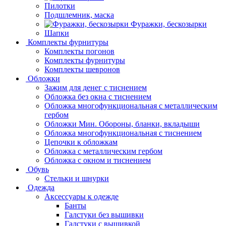
Пилотки
Подшлемник, маска
Фуражки, бескозырки
Шапки
Комплекты фурнитуры
Комплекты погонов
Комплекты фурнитуры
Комплекты шевронов
Обложки
Зажим для денег с тиснением
Обложка без окна с тиснением
Обложка многофункциональная с металлическим
гербом
Обложки Мин. Обороны, бланки, вкладыши
Обложка многофункциональная с тиснением
Цепочки к обложкам
Обложка с металлическим гербом
Обложка с окном и тиснением
Обувь
Стельки и шнурки
Одежда
Аксессуары к одежде
Банты
Галстуки без вышивки
Галстуки с вышивкой