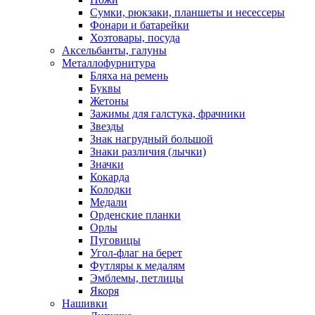
Сумки, рюкзаки, планшеты и несессеры
Фонари и батарейки
Хозтовары, посуда
Аксельбанты, галуны
Металлофурнитура
Бляха на ремень
Буквы
Жетоны
Зажимы для галстука, фрачники
Звезды
Знак нагрудный большой
Знаки различия (лычки)
Значки
Кокарда
Колодки
Медали
Орденские планки
Орлы
Пуговицы
Угол-флаг на берет
Футляры к медалям
Эмблемы, петлицы
Якоря
Нашивки