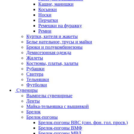
Кашне, манишки
Косынки
Носки
Перчатки
Ремешки на фуражку
Ремни
Куртки, кителя и жакеты
Белье нательное, трусы и майки
Брюки и полукомбинезоны
Демисезонная одежда
Жилеты
Костюмы, платья, халаты
Рубашки
Свитера
Тельняшки
Футболки
Сувениры
Вымпелы сувенирные
Ленты
Майка-тельняшка с вышивкой
Брелок
Брелок-погоны
Брелок-погоны ВВС (син. фон. гол. просв.)
Брелок-погоны ВМФ
Брелок-погоны МВД