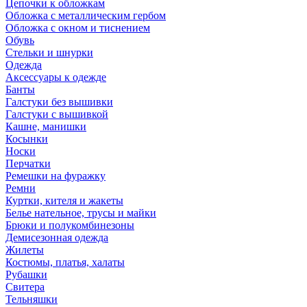
Цепочки к обложкам
Обложка с металлическим гербом
Обложка с окном и тиснением
Обувь
Стельки и шнурки
Одежда
Аксессуары к одежде
Банты
Галстуки без вышивки
Галстуки с вышивкой
Кашне, манишки
Косынки
Носки
Перчатки
Ремешки на фуражку
Ремни
Куртки, кителя и жакеты
Белье нательное, трусы и майки
Брюки и полукомбинезоны
Демисезонная одежда
Жилеты
Костюмы, платья, халаты
Рубашки
Свитера
Тельняшки