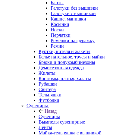
Банты
Галстуки без вышивки
Галстуки с вышивкой
Кашне, манишки
Косынки
Носки
Перчатки
Ремешки на фуражку
Ремни
Куртки, кителя и жакеты
Белье нательное, трусы и майки
Брюки и полукомбинезоны
Демисезонная одежда
Жилеты
Костюмы, платья, халаты
Рубашки
Свитера
Тельняшки
Футболки
Сувениры
Назад
Сувениры
Вымпелы сувенирные
Ленты
Майка-тельняшка с вышивкой