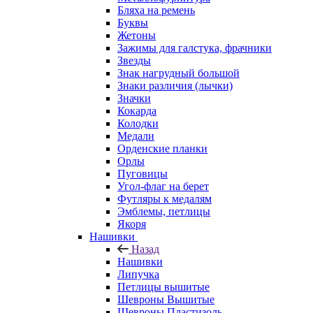
Бляха на ремень
Буквы
Жетоны
Зажимы для галстука, фрачники
Звезды
Знак нагрудный большой
Знаки различия (лычки)
Значки
Кокарда
Колодки
Медали
Орденские планки
Орлы
Пуговицы
Угол-флаг на берет
Футляры к медалям
Эмблемы, петлицы
Якоря
Нашивки
Назад
Нашивки
Липучка
Петлицы вышитые
Шевроны Вышитые
Шевроны Пластизоль