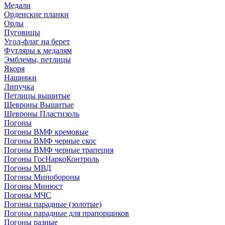
Медали
Орденские планки
Орлы
Пуговицы
Угол-флаг на берет
Футляры к медалям
Эмблемы, петлицы
Якоря
Нашивки
Липучка
Петлицы вышитые
Шевроны Вышитые
Шевроны Пластизоль
Погоны
Погоны ВМФ кремовые
Погоны ВМФ черные скос
Погоны ВМФ черные трапеция
Погоны ГосНаркоКонтроль
Погоны МВД
Погоны Минобороны
Погоны Минюст
Погоны МЧС
Погоны парадные (золотые)
Погоны парадные для прапорщиков
Погоны разные