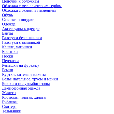
Цепочки к обложкам
Обложка с металлическим гербом
Обложка с окном и тиснением
Обувь
Стельки и шнурки
Одежда
Аксессуары к одежде
Банты
Галстуки без вышивки
Галстуки с вышивкой
Кашне, манишки
Косынки
Носки
Перчатки
Ремешки на фуражку
Ремни
Куртки, кителя и жакеты
Белье нательное, трусы и майки
Брюки и полукомбинезоны
Демисезонная одежда
Жилеты
Костюмы, платья, халаты
Рубашки
Свитера
Тельняшки