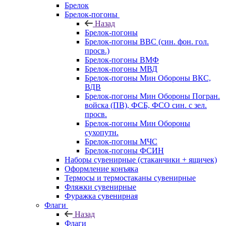
Брелок
Брелок-погоны
Назад
Брелок-погоны
Брелок-погоны ВВС (син. фон. гол.
просв.)
Брелок-погоны ВМФ
Брелок-погоны МВД
Брелок-погоны Мин Обороны ВКС,
ВДВ
Брелок-погоны Мин Обороны Погран.
войска (ПВ), ФСБ, ФСО син. с зел.
просв.
Брелок-погоны Мин Обороны
сухопутн.
Брелок-погоны МЧС
Брелок-погоны ФСИН
Наборы сувенирные (стаканчики + ящичек)
Оформление конъяка
Термосы и термостаканы сувенирные
Фляжки сувенирные
Фуражка сувенирная
Флаги
Назад
Флаги