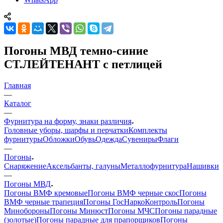
Погоны МВД темно-синие
СТ.ЛЕЙТЕНАНТ с петлицей
Главная
—
Каталог
—
Фурнитура на форму, знаки различия
Головные уборы, шарфы и перчатки
Комплекты
фурнитуры
Обложки
Обувь
Одежда
Сувениры
Флаги
—
Погоны
Снаряжение
Аксельбанты, галуны
Металлофурнитура
Нашивки
—
Погоны МВД
Погоны ВМФ кремовые
Погоны ВМФ черные скос
Погоны
ВМФ черные трапеция
Погоны ГосНаркоКонтроль
Погоны
Минобороны
Погоны Минюст
Погоны МЧС
Погоны парадные
(золотые)
Погоны парадные для прапорщиков
Погоны