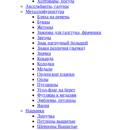
Хозтовары, посуда
Аксельбанты, галуны
Металлофурнитура
Бляха на ремень
Буквы
Жетоны
Зажимы для галстука, фрачники
Звезды
Знак нагрудный большой
Знаки различия (лычки)
Значки
Кокарда
Колодки
Медали
Орденские планки
Орлы
Пуговицы
Угол-флаг на берет
Футляры к медалям
Эмблемы, петлицы
Якоря
Нашивки
Липучка
Петлицы вышитые
Шевроны Вышитые