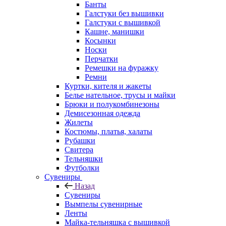
Банты
Галстуки без вышивки
Галстуки с вышивкой
Кашне, манишки
Косынки
Носки
Перчатки
Ремешки на фуражку
Ремни
Куртки, кителя и жакеты
Белье нательное, трусы и майки
Брюки и полукомбинезоны
Демисезонная одежда
Жилеты
Костюмы, платья, халаты
Рубашки
Свитера
Тельняшки
Футболки
Сувениры
Назад
Сувениры
Вымпелы сувенирные
Ленты
Майка-тельняшка с вышивкой