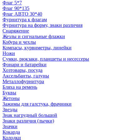
Флаг 5*7
Флаг 90*135
Флаг АВТО 30*40
Фурнитура к флагам
Фурнитура на форму, знаки различия
Снаряжение
Жезлы и сигнальные флажки
Кобура и чехлы
Компасы, курвиметры, линейки
Ножи
Сумки, рюкзаки, планшеты и несессеры
Фонари и батарейки
Хозтовары, посуда
Аксельбанты, галуны
Металлофурнитура
Бляха на ремень
Буквы
Жетоны
Зажимы для галстука, фрачники
Звезды
Знак нагрудный большой
Знаки различия (лычки)
Значки
Кокарда
Колодки