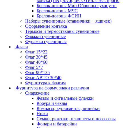
войска (ПВ), ФСБ, ФСО син. с зел. просв.
Брелок-погоны Мин Обороны сухопутн.
Брелок-погоны МЧС
Брелок-погоны ФСИН
Наборы сувенирные (стаканчики + ящичек)
Оформление конъяка
Термосы и термостаканы сувенирные
Фляжки сувенирные
Фуражка сувенирная
Флаги
Флаг 15*22
Флаг 30*45
Флаг 40*60
Флаг 5*7
Флаг 90*135
Флаг АВТО 30*40
Фурнитура к флагам
Фурнитура на форму, знаки различия
Снаряжение
Жезлы и сигнальные флажки
Кобура и чехлы
Компасы, курвиметры, линейки
Ножи
Сумки, рюкзаки, планшеты и несессеры
Фонари и батарейки