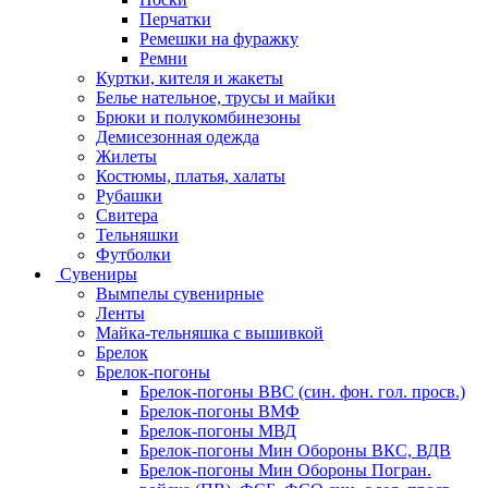
Перчатки
Ремешки на фуражку
Ремни
Куртки, кителя и жакеты
Белье нательное, трусы и майки
Брюки и полукомбинезоны
Демисезонная одежда
Жилеты
Костюмы, платья, халаты
Рубашки
Свитера
Тельняшки
Футболки
Сувениры
Вымпелы сувенирные
Ленты
Майка-тельняшка с вышивкой
Брелок
Брелок-погоны
Брелок-погоны ВВС (син. фон. гол. просв.)
Брелок-погоны ВМФ
Брелок-погоны МВД
Брелок-погоны Мин Обороны ВКС, ВДВ
Брелок-погоны Мин Обороны Погран.