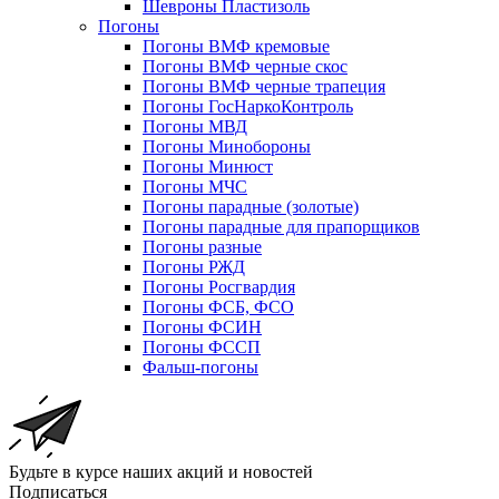
Шевроны Пластизоль
Погоны
Погоны ВМФ кремовые
Погоны ВМФ черные скос
Погоны ВМФ черные трапеция
Погоны ГосНаркоКонтроль
Погоны МВД
Погоны Минобороны
Погоны Минюст
Погоны МЧС
Погоны парадные (золотые)
Погоны парадные для прапорщиков
Погоны разные
Погоны РЖД
Погоны Росгвардия
Погоны ФСБ, ФСО
Погоны ФСИН
Погоны ФССП
Фальш-погоны
Будьте в курсе наших акций и новостей
Подписаться