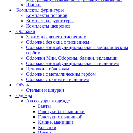
Шапки
Комплекты фурнитуры
Комплекты погонов
Комплекты фурнитуры
Комплекты шевронов
Обложки
Зажим для денег с тиснением
Обложка без окна с тиснением
Обложка многофункциональная с металлическим
гербом
Обложки Мин. Обороны, бланки, вкладыши
Обложка многофункциональная с тиснением
Цепочки к обложкам
Обложка с металлическим гербом
Обложка с окном и тиснением
Обувь
Стельки и шнурки
Одежда
Аксессуары к одежде
Банты
Галстуки без вышивки
Галстуки с вышивкой
Кашне, манишки
Косынки
Носки