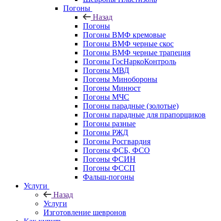
Погоны
Назад
Погоны
Погоны ВМФ кремовые
Погоны ВМФ черные скос
Погоны ВМФ черные трапеция
Погоны ГосНаркоКонтроль
Погоны МВД
Погоны Минобороны
Погоны Минюст
Погоны МЧС
Погоны парадные (золотые)
Погоны парадные для прапорщиков
Погоны разные
Погоны РЖД
Погоны Росгвардия
Погоны ФСБ, ФСО
Погоны ФСИН
Погоны ФССП
Фальш-погоны
Услуги
Назад
Услуги
Изготовление шевронов