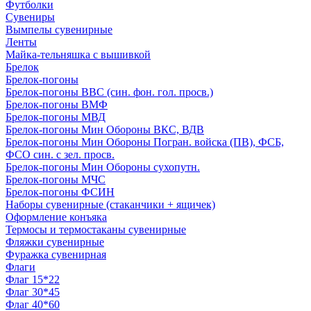
Футболки
Сувениры
Вымпелы сувенирные
Ленты
Майка-тельняшка с вышивкой
Брелок
Брелок-погоны
Брелок-погоны ВВС (син. фон. гол. просв.)
Брелок-погоны ВМФ
Брелок-погоны МВД
Брелок-погоны Мин Обороны ВКС, ВДВ
Брелок-погоны Мин Обороны Погран. войска (ПВ), ФСБ,
ФСО син. с зел. просв.
Брелок-погоны Мин Обороны сухопутн.
Брелок-погоны МЧС
Брелок-погоны ФСИН
Наборы сувенирные (стаканчики + ящичек)
Оформление конъяка
Термосы и термостаканы сувенирные
Фляжки сувенирные
Фуражка сувенирная
Флаги
Флаг 15*22
Флаг 30*45
Флаг 40*60