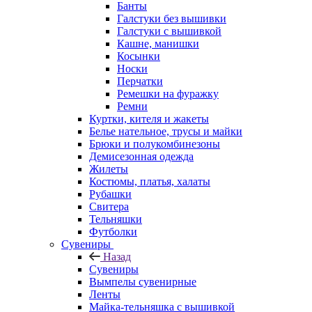
Банты
Галстуки без вышивки
Галстуки с вышивкой
Кашне, манишки
Косынки
Носки
Перчатки
Ремешки на фуражку
Ремни
Куртки, кителя и жакеты
Белье нательное, трусы и майки
Брюки и полукомбинезоны
Демисезонная одежда
Жилеты
Костюмы, платья, халаты
Рубашки
Свитера
Тельняшки
Футболки
Сувениры
Назад
Сувениры
Вымпелы сувенирные
Ленты
Майка-тельняшка с вышивкой