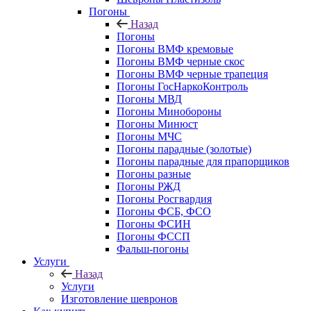
Погоны
Назад
Погоны
Погоны ВМФ кремовые
Погоны ВМФ черные скос
Погоны ВМФ черные трапеция
Погоны ГосНаркоКонтроль
Погоны МВД
Погоны Минобороны
Погоны Минюст
Погоны МЧС
Погоны парадные (золотые)
Погоны парадные для прапорщиков
Погоны разные
Погоны РЖД
Погоны Росгвардия
Погоны ФСБ, ФСО
Погоны ФСИН
Погоны ФССП
Фальш-погоны
Услуги
Назад
Услуги
Изготовление шевронов