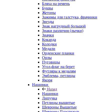
Бляха на ремень
Буквы
Жетоны
Зажимы для галстука, фрачники
Звезды
Знак нагрудный большой
Знаки различия (лычки)
Значки
Кокарда
Колодки
Медали
Орденские планки
Орлы
Пуговицы
Угол-флаг на берет
Футляры к медалям
Эмблемы, петлицы
Якоря
Нашивки
Назад
Нашивки
Липучка
Петлицы вышитые
Шевроны Вышитые
Шевроны Пластизоль