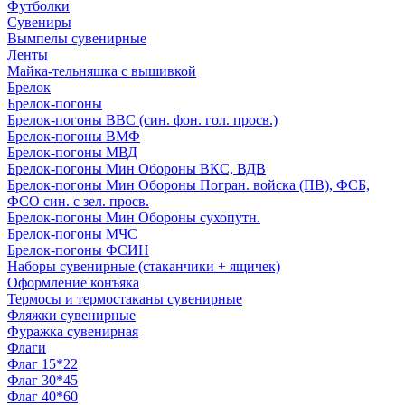
Футболки
Сувениры
Вымпелы сувенирные
Ленты
Майка-тельняшка с вышивкой
Брелок
Брелок-погоны
Брелок-погоны ВВС (син. фон. гол. просв.)
Брелок-погоны ВМФ
Брелок-погоны МВД
Брелок-погоны Мин Обороны ВКС, ВДВ
Брелок-погоны Мин Обороны Погран. войска (ПВ), ФСБ,
ФСО син. с зел. просв.
Брелок-погоны Мин Обороны сухопутн.
Брелок-погоны МЧС
Брелок-погоны ФСИН
Наборы сувенирные (стаканчики + ящичек)
Оформление конъяка
Термосы и термостаканы сувенирные
Фляжки сувенирные
Фуражка сувенирная
Флаги
Флаг 15*22
Флаг 30*45
Флаг 40*60