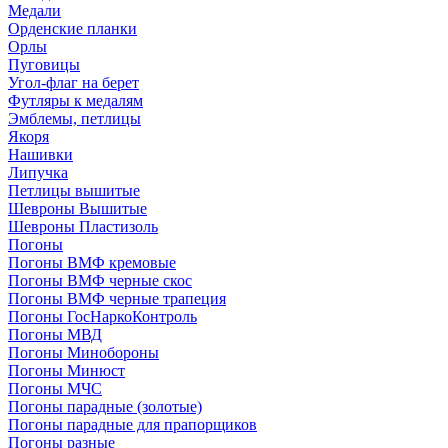
Медали
Орденские планки
Орлы
Пуговицы
Угол-флаг на берет
Футляры к медалям
Эмблемы, петлицы
Якоря
Нашивки
Липучка
Петлицы вышитые
Шевроны Вышитые
Шевроны Пластизоль
Погоны
Погоны ВМФ кремовые
Погоны ВМФ черные скос
Погоны ВМФ черные трапеция
Погоны ГосНаркоКонтроль
Погоны МВД
Погоны Минобороны
Погоны Минюст
Погоны МЧС
Погоны парадные (золотые)
Погоны парадные для прапорщиков
Погоны разные