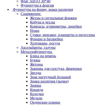
Флаг АВТО 30*40
Фурнитура к флагам
Фурнитура на форму, знаки различия
Снаряжение
Жезлы и сигнальные флажки
Кобура и чехлы
Компасы, курвиметры, линейки
Ножи
Сумки, рюкзаки, планшеты и несессеры
Фонари и батарейки
Хозтовары, посуда
Аксельбанты, галуны
Металлофурнитура
Бляха на ремень
Буквы
Жетоны
Зажимы для галстука, фрачники
Звезды
Знак нагрудный большой
Знаки различия (лычки)
Значки
Кокарда
Колодки
Медали
Орденские планки