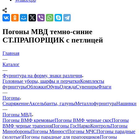
Погоны МВД темно-синие
СТ.ПРАПОРЩИК с петлицей
Главная
—
Каталог
—
Фурнитура на форму, знаки различия
Головные уборы, шарфы и перчатки
Комплекты
фурнитуры
Обложки
Обувь
Одежда
Сувениры
Флаги
—
Погоны
Снаряжение
Аксельбанты, галуны
Металлофурнитура
Нашивки
—
Погоны МВД
Погоны ВМФ кремовые
Погоны ВМФ черные скос
Погоны
ВМФ черные трапеция
Погоны ГосНаркоКонтроль
Погоны
Минобороны
Погоны Минюст
Погоны МЧС
Погоны парадные
(золотые)
Погоны парадные для прапорщиков
Погоны