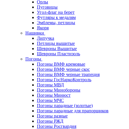
Орлы
Пуговицы
Угол-флаг на берет
Футляры к медалям
Эмблемы, петлицы
Якоря
Нашивки
Липучка
Петлицы вышитые
Шевроны Вышитые
Шевроны Пластизоль
Погоны
Погоны ВМФ кремовые
Погоны ВМФ черные скос
Погоны ВМФ черные трапеция
Погоны ГосНаркоКонтроль
Погоны МВД
Погоны Минобороны
Погоны Минюст
Погоны МЧС
Погоны парадные (золотые)
Погоны парадные для прапорщиков
Погоны разные
Погоны РЖД
Погоны Росгвардия