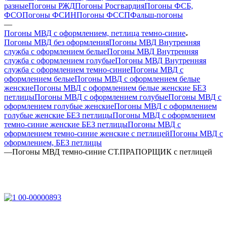
разные
Погоны РЖД
Погоны Росгвардия
Погоны ФСБ,
ФСО
Погоны ФСИН
Погоны ФССП
Фальш-погоны
—
Погоны МВД с оформлением, петлица темно-синие
Погоны МВД без оформления
Погоны МВД Внутренняя
служба с оформлением белые
Погоны МВД Внутренняя
служба с оформлением голубые
Погоны МВД Внутренняя
служба с оформлением темно-синие
Погоны МВД с
оформлением белые
Погоны МВД с оформлением белые
женские
Погоны МВД с оформлением белые женские БЕЗ
петлицы
Погоны МВД с оформлением голубые
Погоны МВД с
оформлением голубые женские
Погоны МВД с оформлением
голубые женские БЕЗ петлицы
Погоны МВД с оформлением
темно-синие женские БЕЗ петлицы
Погоны МВД с
оформлением темно-синие женские с петлицей
Погоны МВД с
оформлением, БЕЗ петлицы
—
Погоны МВД темно-синие СТ.ПРАПОРЩИК с петлицей