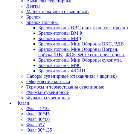
Вымпелы сувенирные
Ленты
Майка-тельняшка с вышивкой
Брелок
Брелок-погоны
Брелок-погоны ВВС (син. фон. гол. просв.)
Брелок-погоны ВМФ
Брелок-погоны МВД
Брелок-погоны Мин Обороны ВКС, ВДВ
Брелок-погоны Мин Обороны Погран.
войска (ПВ), ФСБ, ФСО син. с зел. просв.
Брелок-погоны Мин Обороны сухопутн.
Брелок-погоны МЧС
Брелок-погоны ФСИН
Наборы сувенирные (стаканчики + ящичек)
Оформление конъяка
Термосы и термостаканы сувенирные
Фляжки сувенирные
Фуражка сувенирная
Флаги
Флаг 15*22
Флаг 30*45
Флаг 40*60
Флаг 5*7
Флаг 90*135