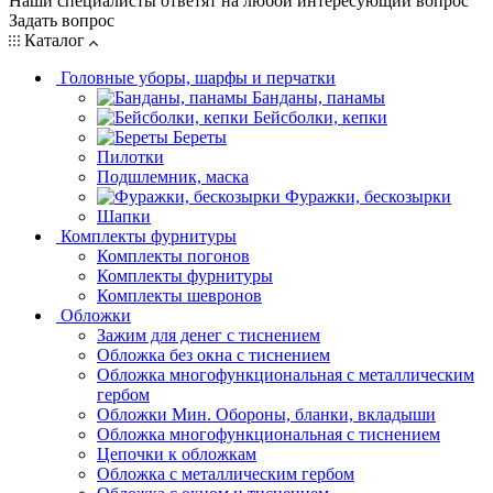
Наши специалисты ответят на любой интересующий вопрос
Задать вопрос
Каталог
Головные уборы, шарфы и перчатки
Банданы, панамы
Бейсболки, кепки
Береты
Пилотки
Подшлемник, маска
Фуражки, бескозырки
Шапки
Комплекты фурнитуры
Комплекты погонов
Комплекты фурнитуры
Комплекты шевронов
Обложки
Зажим для денег с тиснением
Обложка без окна с тиснением
Обложка многофункциональная с металлическим
гербом
Обложки Мин. Обороны, бланки, вкладыши
Обложка многофункциональная с тиснением
Цепочки к обложкам
Обложка с металлическим гербом