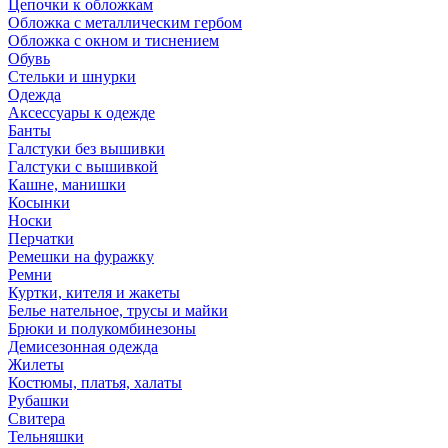
Цепочки к обложкам
Обложка с металлическим гербом
Обложка с окном и тиснением
Обувь
Стельки и шнурки
Одежда
Аксессуары к одежде
Банты
Галстуки без вышивки
Галстуки с вышивкой
Кашне, манишки
Косынки
Носки
Перчатки
Ремешки на фуражку
Ремни
Куртки, кителя и жакеты
Белье нательное, трусы и майки
Брюки и полукомбинезоны
Демисезонная одежда
Жилеты
Костюмы, платья, халаты
Рубашки
Свитера
Тельняшки