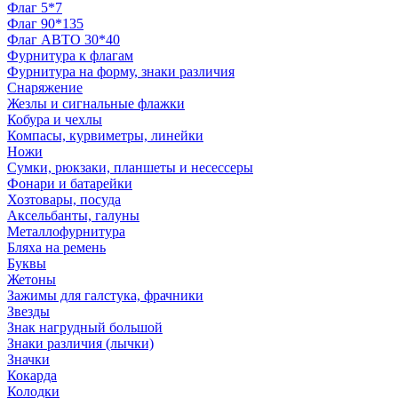
Флаг 5*7
Флаг 90*135
Флаг АВТО 30*40
Фурнитура к флагам
Фурнитура на форму, знаки различия
Снаряжение
Жезлы и сигнальные флажки
Кобура и чехлы
Компасы, курвиметры, линейки
Ножи
Сумки, рюкзаки, планшеты и несессеры
Фонари и батарейки
Хозтовары, посуда
Аксельбанты, галуны
Металлофурнитура
Бляха на ремень
Буквы
Жетоны
Зажимы для галстука, фрачники
Звезды
Знак нагрудный большой
Знаки различия (лычки)
Значки
Кокарда
Колодки