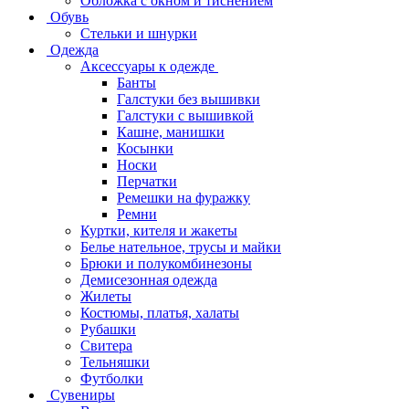
Обложка с окном и тиснением
Обувь
Стельки и шнурки
Одежда
Аксессуары к одежде
Банты
Галстуки без вышивки
Галстуки с вышивкой
Кашне, манишки
Косынки
Носки
Перчатки
Ремешки на фуражку
Ремни
Куртки, кителя и жакеты
Белье нательное, трусы и майки
Брюки и полукомбинезоны
Демисезонная одежда
Жилеты
Костюмы, платья, халаты
Рубашки
Свитера
Тельняшки
Футболки
Сувениры