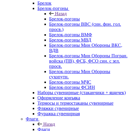
Брелок
Брелок-погоны
Назад
Брелок-погоны
Брелок-погоны ВВС (син. фон. гол.
просв.)
Брелок-погоны ВМФ
Брелок-погоны МВД
Брелок-погоны Мин Обороны ВКС,
ВДВ
Брелок-погоны Мин Обороны Погран.
войска (ПВ), ФСБ, ФСО син. с зел.
просв.
Брелок-погоны Мин Обороны
сухопутн.
Брелок-погоны МЧС
Брелок-погоны ФСИН
Наборы сувенирные (стаканчики + ящичек)
Оформление конъяка
Термосы и термостаканы сувенирные
Фляжки сувенирные
Фуражка сувенирная
Флаги
Назад
Флаги