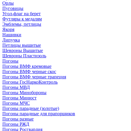
Орлы
Пуговицы
Угол-флаг на берет
Футляры к медалям
Эмблемы, петлицы
Якоря
Нашивки
Липучка
Петлицы вышитые
Шевроны Вышитые
Шевроны Пластизоль
Погоны
Погоны ВМФ кремовые
Погоны ВМФ черные скос
Погоны ВМФ черные трапеция
Погоны ГосНаркоКонтроль
Погоны МВД
Погоны Минобороны
Погоны Минюст
Погоны МЧС
Погоны парадные (золотые)
Погоны парадные для прапорщиков
Погоны разные
Погоны РЖД
Погоны Росгвардия