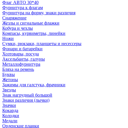
Флаг АВТО 30*40
Фурнитура к флагам
Фурнитура на форму, знаки различия
Снаряжение
Жезлы и сигнальные флажки
Кобура и чехлы
Компасы, курвиметры, линейки
Ножи
Сумки, рюкзаки, планшеты и несессеры
Фонари и батарейки
Хозтовары, посуда
Аксельбанты, галуны
Металлофурнитура
Бляха на ремень
Буквы
Жетоны
Зажимы для галстука, фрачники
Звезды
Знак нагрудный большой
Знаки различия (лычки)
Значки
Кокарда
Колодки
Медали
Орденские планки