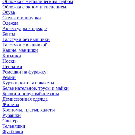
Обложка с металлическим гербом
Обложка с окном и тиснением
Обувь
Стельки и шнурки
Одежда
Аксессуары к одежде
Банты
Галстуки без вышивки
Галстуки с вышивкой
Кашне, манишки
Косынки
Носки
Перчатки
Ремешки на фуражку
Ремни
Куртки, кителя и жакеты
Белье нательное, трусы и майки
Брюки и полукомбинезоны
Демисезонная одежда
Жилеты
Костюмы, платья, халаты
Рубашки
Свитера
Тельняшки
Футболки