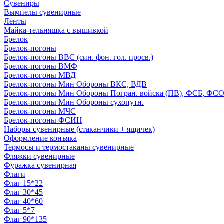
Сувениры
Вымпелы сувенирные
Ленты
Майка-тельняшка с вышивкой
Брелок
Брелок-погоны
Брелок-погоны ВВС (син. фон. гол. просв.)
Брелок-погоны ВМФ
Брелок-погоны МВД
Брелок-погоны Мин Обороны ВКС, ВДВ
Брелок-погоны Мин Обороны Погран. войска (ПВ), ФСБ, ФСО с
Брелок-погоны Мин Обороны сухопутн.
Брелок-погоны МЧС
Брелок-погоны ФСИН
Наборы сувенирные (стаканчики + ящичек)
Оформление конъяка
Термосы и термостаканы сувенирные
Фляжки сувенирные
Фуражка сувенирная
Флаги
Флаг 15*22
Флаг 30*45
Флаг 40*60
Флаг 5*7
Флаг 90*135