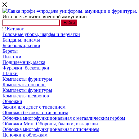
Интернет-магазин военной аммуниции
Найти
Каталог
Головные уборы, шарфы и перчатки
Банданы, панамы
Бейсболки, кепки
Береты
Пилотки
Подшлемник, маска
Фуражки, бескозырки
Шапки
Комплекты фурнитуры
Комплекты погонов
Комплекты фурнитуры
Комплекты шевронов
Обложки
Зажим для денег с тиснением
Обложка без окна с тиснением
Обложка многофункциональная с металлическим гербом
Обложки Мин. Обороны, бланки, вкладыши
Обложка многофункциональная с тиснением
Цепочки к обложкам