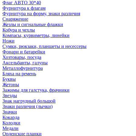
Флаг АВТО 30*40
Фурнитура к флагам
Фурнитура на форму, знаки различия
Снаряжение
Жезлы и сигнальные флажки
Кобура и чехлы
Компасы, курвиметры, линейки
Ножи
Сумки, рюкзаки, планшеты и несессеры
Фонари и батарейки
Хозтовары, посуда
Аксельбанты, галуны
Металлофурнитура
Бляха на ремень
Буквы
Жетоны
Зажимы для галстука, фрачники
Звезды
Знак нагрудный большой
Знаки различия (лычки)
Значки
Кокарда
Колодки
Медали
Орденские планки