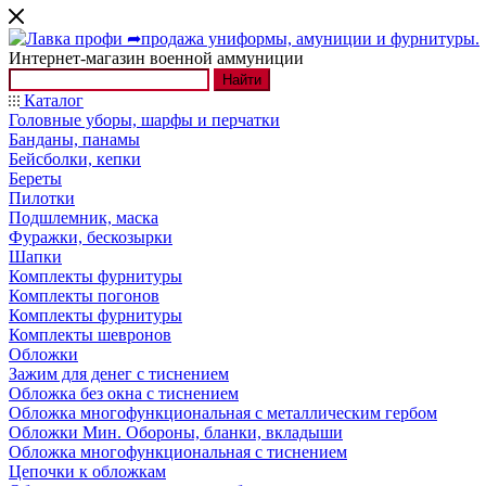
Интернет-магазин военной аммуниции
Найти
Каталог
Головные уборы, шарфы и перчатки
Банданы, панамы
Бейсболки, кепки
Береты
Пилотки
Подшлемник, маска
Фуражки, бескозырки
Шапки
Комплекты фурнитуры
Комплекты погонов
Комплекты фурнитуры
Комплекты шевронов
Обложки
Зажим для денег с тиснением
Обложка без окна с тиснением
Обложка многофункциональная с металлическим гербом
Обложки Мин. Обороны, бланки, вкладыши
Обложка многофункциональная с тиснением
Цепочки к обложкам