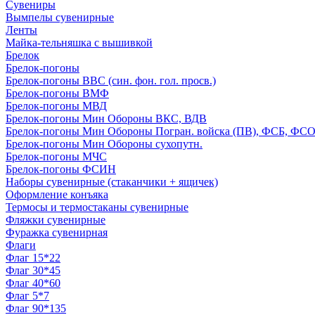
Сувениры
Вымпелы сувенирные
Ленты
Майка-тельняшка с вышивкой
Брелок
Брелок-погоны
Брелок-погоны ВВС (син. фон. гол. просв.)
Брелок-погоны ВМФ
Брелок-погоны МВД
Брелок-погоны Мин Обороны ВКС, ВДВ
Брелок-погоны Мин Обороны Погран. войска (ПВ), ФСБ, ФСО с
Брелок-погоны Мин Обороны сухопутн.
Брелок-погоны МЧС
Брелок-погоны ФСИН
Наборы сувенирные (стаканчики + ящичек)
Оформление конъяка
Термосы и термостаканы сувенирные
Фляжки сувенирные
Фуражка сувенирная
Флаги
Флаг 15*22
Флаг 30*45
Флаг 40*60
Флаг 5*7
Флаг 90*135