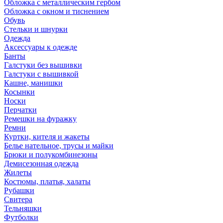
Обложка с металлическим гербом
Обложка с окном и тиснением
Обувь
Стельки и шнурки
Одежда
Аксессуары к одежде
Банты
Галстуки без вышивки
Галстуки с вышивкой
Кашне, манишки
Косынки
Носки
Перчатки
Ремешки на фуражку
Ремни
Куртки, кителя и жакеты
Белье нательное, трусы и майки
Брюки и полукомбинезоны
Демисезонная одежда
Жилеты
Костюмы, платья, халаты
Рубашки
Свитера
Тельняшки
Футболки