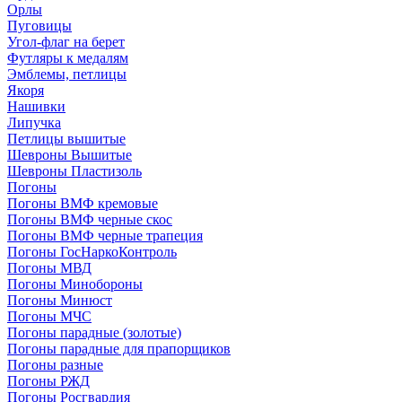
Орлы
Пуговицы
Угол-флаг на берет
Футляры к медалям
Эмблемы, петлицы
Якоря
Нашивки
Липучка
Петлицы вышитые
Шевроны Вышитые
Шевроны Пластизоль
Погоны
Погоны ВМФ кремовые
Погоны ВМФ черные скос
Погоны ВМФ черные трапеция
Погоны ГосНаркоКонтроль
Погоны МВД
Погоны Минобороны
Погоны Минюст
Погоны МЧС
Погоны парадные (золотые)
Погоны парадные для прапорщиков
Погоны разные
Погоны РЖД
Погоны Росгвардия