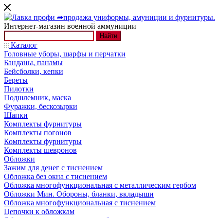
Интернет-магазин военной аммуниции
Найти
Каталог
Головные уборы, шарфы и перчатки
Банданы, панамы
Бейсболки, кепки
Береты
Пилотки
Подшлемник, маска
Фуражки, бескозырки
Шапки
Комплекты фурнитуры
Комплекты погонов
Комплекты фурнитуры
Комплекты шевронов
Обложки
Зажим для денег с тиснением
Обложка без окна с тиснением
Обложка многофункциональная с металлическим гербом
Обложки Мин. Обороны, бланки, вкладыши
Обложка многофункциональная с тиснением
Цепочки к обложкам