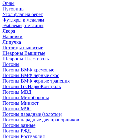
Орлы
Пуговицы
Угол-флаг на берет
Футляры к медалям
Эмблемы, петлицы
Якоря
Нашивки
Липучка
Петлицы вышитые
Шевроны Вышитые
Шевроны Пластизоль
Погоны
Погоны ВМФ кремовые
Погоны ВМФ черные скос
Погоны ВМФ черные трапеция
Погоны ГосНаркоКонтроль
Погоны МВД
Погоны Минобороны
Погоны Минюст
Погоны МЧС
Погоны парадные (золотые)
Погоны парадные для прапорщиков
Погоны разные
Погоны РЖД
Погоны Росгвардия