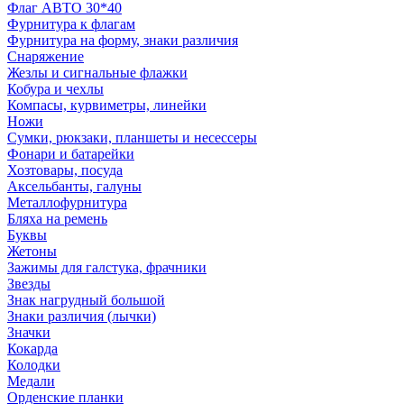
Флаг АВТО 30*40
Фурнитура к флагам
Фурнитура на форму, знаки различия
Снаряжение
Жезлы и сигнальные флажки
Кобура и чехлы
Компасы, курвиметры, линейки
Ножи
Сумки, рюкзаки, планшеты и несессеры
Фонари и батарейки
Хозтовары, посуда
Аксельбанты, галуны
Металлофурнитура
Бляха на ремень
Буквы
Жетоны
Зажимы для галстука, фрачники
Звезды
Знак нагрудный большой
Знаки различия (лычки)
Значки
Кокарда
Колодки
Медали
Орденские планки