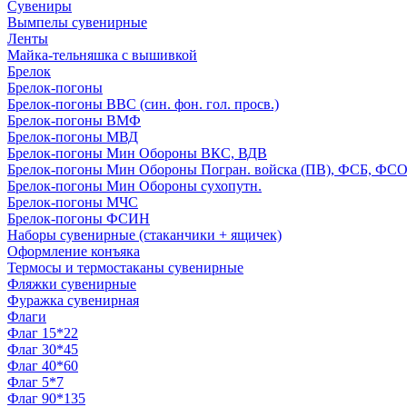
Сувениры
Вымпелы сувенирные
Ленты
Майка-тельняшка с вышивкой
Брелок
Брелок-погоны
Брелок-погоны ВВС (син. фон. гол. просв.)
Брелок-погоны ВМФ
Брелок-погоны МВД
Брелок-погоны Мин Обороны ВКС, ВДВ
Брелок-погоны Мин Обороны Погран. войска (ПВ), ФСБ, ФСО с
Брелок-погоны Мин Обороны сухопутн.
Брелок-погоны МЧС
Брелок-погоны ФСИН
Наборы сувенирные (стаканчики + ящичек)
Оформление конъяка
Термосы и термостаканы сувенирные
Фляжки сувенирные
Фуражка сувенирная
Флаги
Флаг 15*22
Флаг 30*45
Флаг 40*60
Флаг 5*7
Флаг 90*135