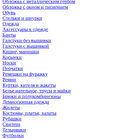
Обложка с металлическим гербом
Обложка с окном и тиснением
Обувь
Стельки и шнурки
Одежда
Аксессуары к одежде
Банты
Галстуки без вышивки
Галстуки с вышивкой
Кашне, манишки
Косынки
Носки
Перчатки
Ремешки на фуражку
Ремни
Куртки, кителя и жакеты
Белье нательное, трусы и майки
Брюки и полукомбинезоны
Демисезонная одежда
Жилеты
Костюмы, платья, халаты
Рубашки
Свитера
Тельняшки
Футболки