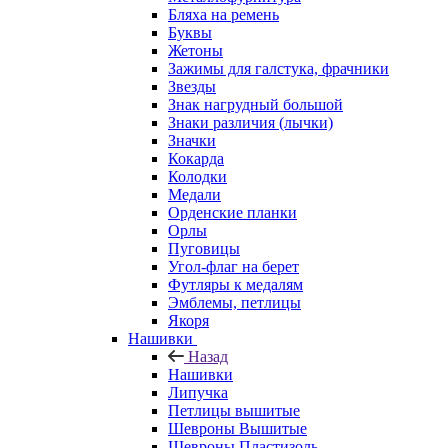
Бляха на ремень
Буквы
Жетоны
Зажимы для галстука, фрачники
Звезды
Знак нагрудный большой
Знаки различия (лычки)
Значки
Кокарда
Колодки
Медали
Орденские планки
Орлы
Пуговицы
Угол-флаг на берет
Футляры к медалям
Эмблемы, петлицы
Якоря
Нашивки
Назад
Нашивки
Липучка
Петлицы вышитые
Шевроны Вышитые
Шевроны Пластизоль