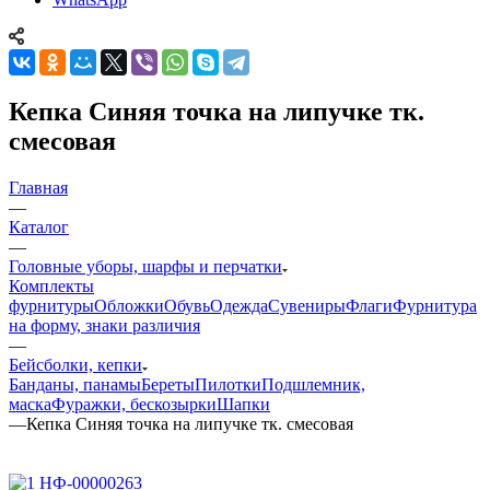
Кепка Синяя точка на липучке тк.
смесовая
Главная
—
Каталог
—
Головные уборы, шарфы и перчатки
Комплекты
фурнитуры
Обложки
Обувь
Одежда
Сувениры
Флаги
Фурнитура
на форму, знаки различия
—
Бейсболки, кепки
Банданы, панамы
Береты
Пилотки
Подшлемник,
маска
Фуражки, бескозырки
Шапки
—
Кепка Синяя точка на липучке тк. смесовая