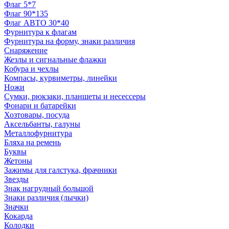
Флаг 5*7
Флаг 90*135
Флаг АВТО 30*40
Фурнитура к флагам
Фурнитура на форму, знаки различия
Снаряжение
Жезлы и сигнальные флажки
Кобура и чехлы
Компасы, курвиметры, линейки
Ножи
Сумки, рюкзаки, планшеты и несессеры
Фонари и батарейки
Хозтовары, посуда
Аксельбанты, галуны
Металлофурнитура
Бляха на ремень
Буквы
Жетоны
Зажимы для галстука, фрачники
Звезды
Знак нагрудный большой
Знаки различия (лычки)
Значки
Кокарда
Колодки