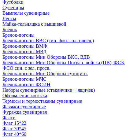
Футболки
Сувениры
Вымпелы сувенирные
Ленты
Майка-тельняшка с вышивкой
Брелок
Брелок-погоны
Брелок-погоны ВВС (син. фон. гол. просв.)
Брелок-погоны ВМФ
Брелок-погоны МВД
Брелок-погоны Мин Обороны ВКС, ВДВ
Брелок-погоны Мин Обороны Погран. войска (ПВ), ФСБ,
ФСО син. с зел. просв.
Брелок-погоны Мин Обороны сухопутн.
Брелок-погоны МЧС
Брелок-погоны ФСИН
Наборы сувенирные (стаканчики + ящичек)
Оформление конъяка
Термосы и термостаканы сувенирные
Фляжки сувенирные
Фуражка сувенирная
Флаги
Флаг 15*22
Флаг 30*45
Флаг 40*60