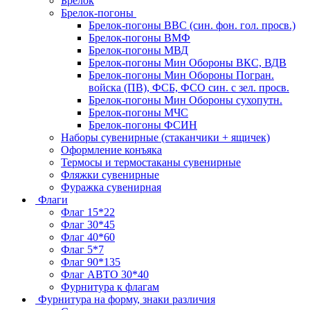
Брелок
Брелок-погоны
Брелок-погоны ВВС (син. фон. гол. просв.)
Брелок-погоны ВМФ
Брелок-погоны МВД
Брелок-погоны Мин Обороны ВКС, ВДВ
Брелок-погоны Мин Обороны Погран.
войска (ПВ), ФСБ, ФСО син. с зел. просв.
Брелок-погоны Мин Обороны сухопутн.
Брелок-погоны МЧС
Брелок-погоны ФСИН
Наборы сувенирные (стаканчики + ящичек)
Оформление конъяка
Термосы и термостаканы сувенирные
Фляжки сувенирные
Фуражка сувенирная
Флаги
Флаг 15*22
Флаг 30*45
Флаг 40*60
Флаг 5*7
Флаг 90*135
Флаг АВТО 30*40
Фурнитура к флагам
Фурнитура на форму, знаки различия