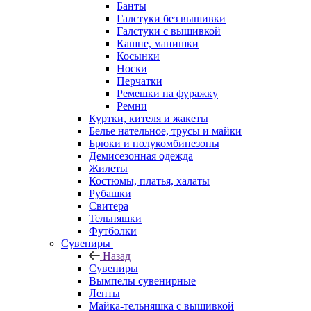
Банты
Галстуки без вышивки
Галстуки с вышивкой
Кашне, манишки
Косынки
Носки
Перчатки
Ремешки на фуражку
Ремни
Куртки, кителя и жакеты
Белье нательное, трусы и майки
Брюки и полукомбинезоны
Демисезонная одежда
Жилеты
Костюмы, платья, халаты
Рубашки
Свитера
Тельняшки
Футболки
Сувениры
Назад
Сувениры
Вымпелы сувенирные
Ленты
Майка-тельняшка с вышивкой