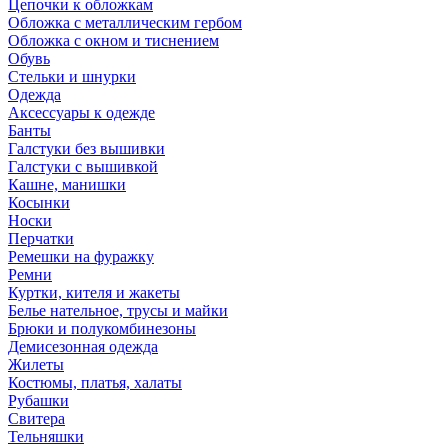
Цепочки к обложкам
Обложка с металлическим гербом
Обложка с окном и тиснением
Обувь
Стельки и шнурки
Одежда
Аксессуары к одежде
Банты
Галстуки без вышивки
Галстуки с вышивкой
Кашне, манишки
Косынки
Носки
Перчатки
Ремешки на фуражку
Ремни
Куртки, кителя и жакеты
Белье нательное, трусы и майки
Брюки и полукомбинезоны
Демисезонная одежда
Жилеты
Костюмы, платья, халаты
Рубашки
Свитера
Тельняшки