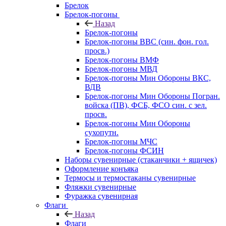
Брелок
Брелок-погоны
Назад
Брелок-погоны
Брелок-погоны ВВС (син. фон. гол.
просв.)
Брелок-погоны ВМФ
Брелок-погоны МВД
Брелок-погоны Мин Обороны ВКС,
ВДВ
Брелок-погоны Мин Обороны Погран.
войска (ПВ), ФСБ, ФСО син. с зел.
просв.
Брелок-погоны Мин Обороны
сухопутн.
Брелок-погоны МЧС
Брелок-погоны ФСИН
Наборы сувенирные (стаканчики + ящичек)
Оформление конъяка
Термосы и термостаканы сувенирные
Фляжки сувенирные
Фуражка сувенирная
Флаги
Назад
Флаги