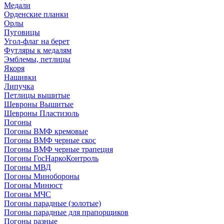
Медали
Орденские планки
Орлы
Пуговицы
Угол-флаг на берет
Футляры к медалям
Эмблемы, петлицы
Якоря
Нашивки
Липучка
Петлицы вышитые
Шевроны Вышитые
Шевроны Пластизоль
Погоны
Погоны ВМФ кремовые
Погоны ВМФ черные скос
Погоны ВМФ черные трапеция
Погоны ГосНаркоКонтроль
Погоны МВД
Погоны Минобороны
Погоны Минюст
Погоны МЧС
Погоны парадные (золотые)
Погоны парадные для прапорщиков
Погоны разные