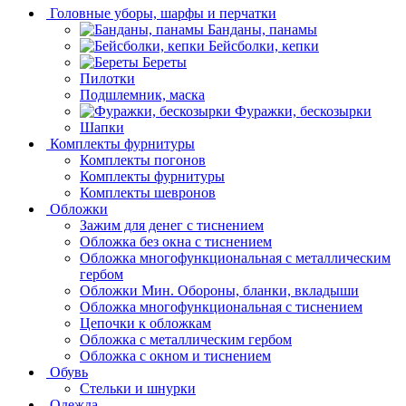
Головные уборы, шарфы и перчатки
Банданы, панамы
Бейсболки, кепки
Береты
Пилотки
Подшлемник, маска
Фуражки, бескозырки
Шапки
Комплекты фурнитуры
Комплекты погонов
Комплекты фурнитуры
Комплекты шевронов
Обложки
Зажим для денег с тиснением
Обложка без окна с тиснением
Обложка многофункциональная с металлическим
гербом
Обложки Мин. Обороны, бланки, вкладыши
Обложка многофункциональная с тиснением
Цепочки к обложкам
Обложка с металлическим гербом
Обложка с окном и тиснением
Обувь
Стельки и шнурки
Одежда