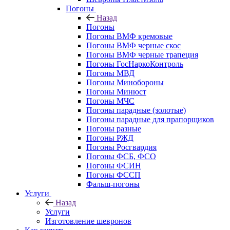
Погоны
Назад
Погоны
Погоны ВМФ кремовые
Погоны ВМФ черные скос
Погоны ВМФ черные трапеция
Погоны ГосНаркоКонтроль
Погоны МВД
Погоны Минобороны
Погоны Минюст
Погоны МЧС
Погоны парадные (золотые)
Погоны парадные для прапорщиков
Погоны разные
Погоны РЖД
Погоны Росгвардия
Погоны ФСБ, ФСО
Погоны ФСИН
Погоны ФССП
Фальш-погоны
Услуги
Назад
Услуги
Изготовление шевронов