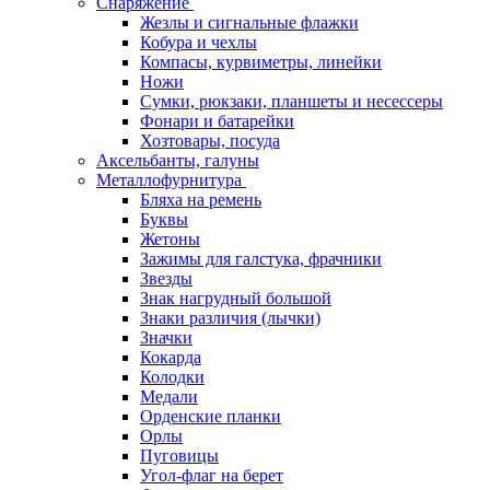
Снаряжение
Жезлы и сигнальные флажки
Кобура и чехлы
Компасы, курвиметры, линейки
Ножи
Сумки, рюкзаки, планшеты и несессеры
Фонари и батарейки
Хозтовары, посуда
Аксельбанты, галуны
Металлофурнитура
Бляха на ремень
Буквы
Жетоны
Зажимы для галстука, фрачники
Звезды
Знак нагрудный большой
Знаки различия (лычки)
Значки
Кокарда
Колодки
Медали
Орденские планки
Орлы
Пуговицы
Угол-флаг на берет