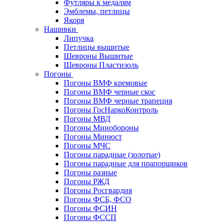
Футляры к медалям
Эмблемы, петлицы
Якоря
Нашивки
Липучка
Петлицы вышитые
Шевроны Вышитые
Шевроны Пластизоль
Погоны
Погоны ВМФ кремовые
Погоны ВМФ черные скос
Погоны ВМФ черные трапеция
Погоны ГосНаркоКонтроль
Погоны МВД
Погоны Минобороны
Погоны Минюст
Погоны МЧС
Погоны парадные (золотые)
Погоны парадные для прапорщиков
Погоны разные
Погоны РЖД
Погоны Росгвардия
Погоны ФСБ, ФСО
Погоны ФСИН
Погоны ФССП