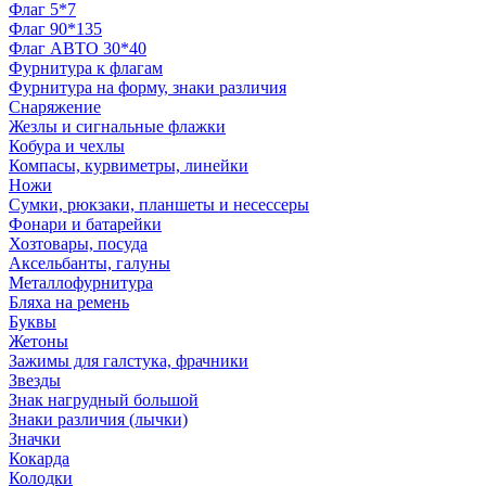
Флаг 5*7
Флаг 90*135
Флаг АВТО 30*40
Фурнитура к флагам
Фурнитура на форму, знаки различия
Снаряжение
Жезлы и сигнальные флажки
Кобура и чехлы
Компасы, курвиметры, линейки
Ножи
Сумки, рюкзаки, планшеты и несессеры
Фонари и батарейки
Хозтовары, посуда
Аксельбанты, галуны
Металлофурнитура
Бляха на ремень
Буквы
Жетоны
Зажимы для галстука, фрачники
Звезды
Знак нагрудный большой
Знаки различия (лычки)
Значки
Кокарда
Колодки