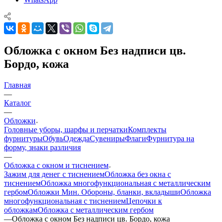
Обложка с окном Без надписи цв.
Бордо, кожа
Главная
—
Каталог
—
Обложки
Головные уборы, шарфы и перчатки
Комплекты
фурнитуры
Обувь
Одежда
Сувениры
Флаги
Фурнитура на
форму, знаки различия
—
Обложка с окном и тиснением
Зажим для денег с тиснением
Обложка без окна с
тиснением
Обложка многофункциональная с металлическим
гербом
Обложки Мин. Обороны, бланки, вкладыши
Обложка
многофункциональная с тиснением
Цепочки к
обложкам
Обложка с металлическим гербом
—
Обложка с окном Без надписи цв. Бордо, кожа