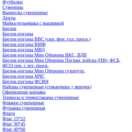
Футболки
Сувениры
Вымпелы сувенирные
Ленты
Майка-тельняшка с вышивкой
Брелок
Брелок-погоны
Брелок-погоны ВВС (син. фон. гол. просв.)
Брелок-погоны ВМФ
Брелок-погоны МВД
Брелок-погоны Мин Обороны ВКС, ВДВ
Брелок-погоны Мин Обороны Погран. войска (ПВ), ФСБ,
ФСО син. с зел. просв.
Брелок-погоны Мин Обороны сухопутн.
Брелок-погоны МЧС
Брелок-погоны ФСИН
Наборы сувенирные (стаканчики + ящичек)
Оформление конъяка
Термосы и термостаканы сувенирные
Фляжки сувенирные
Фуражка сувенирная
Флаги
Флаг 15*22
Флаг 30*45
Флаг 40*60