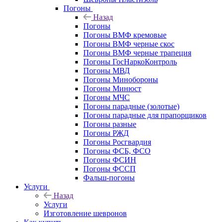
Погоны
Назад
Погоны
Погоны ВМФ кремовые
Погоны ВМФ черные скос
Погоны ВМФ черные трапеция
Погоны ГосНаркоКонтроль
Погоны МВД
Погоны Минобороны
Погоны Минюст
Погоны МЧС
Погоны парадные (золотые)
Погоны парадные для прапорщиков
Погоны разные
Погоны РЖД
Погоны Росгвардия
Погоны ФСБ, ФСО
Погоны ФСИН
Погоны ФССП
Фальш-погоны
Услуги
Назад
Услуги
Изготовление шевронов