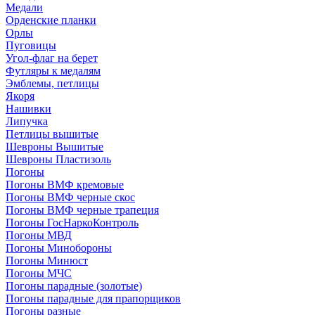
Медали
Орденские планки
Орлы
Пуговицы
Угол-флаг на берет
Футляры к медалям
Эмблемы, петлицы
Якоря
Нашивки
Липучка
Петлицы вышитые
Шевроны Вышитые
Шевроны Пластизоль
Погоны
Погоны ВМФ кремовые
Погоны ВМФ черные скос
Погоны ВМФ черные трапеция
Погоны ГосНаркоКонтроль
Погоны МВД
Погоны Минобороны
Погоны Минюст
Погоны МЧС
Погоны парадные (золотые)
Погоны парадные для прапорщиков
Погоны разные