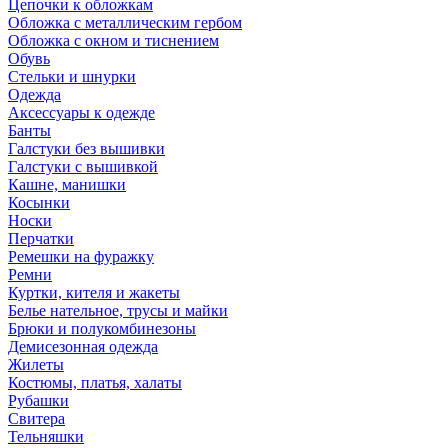
Цепочки к обложкам
Обложка с металлическим гербом
Обложка с окном и тиснением
Обувь
Стельки и шнурки
Одежда
Аксессуары к одежде
Банты
Галстуки без вышивки
Галстуки с вышивкой
Кашне, манишки
Косынки
Носки
Перчатки
Ремешки на фуражку
Ремни
Куртки, кителя и жакеты
Белье нательное, трусы и майки
Брюки и полукомбинезоны
Демисезонная одежда
Жилеты
Костюмы, платья, халаты
Рубашки
Свитера
Тельняшки