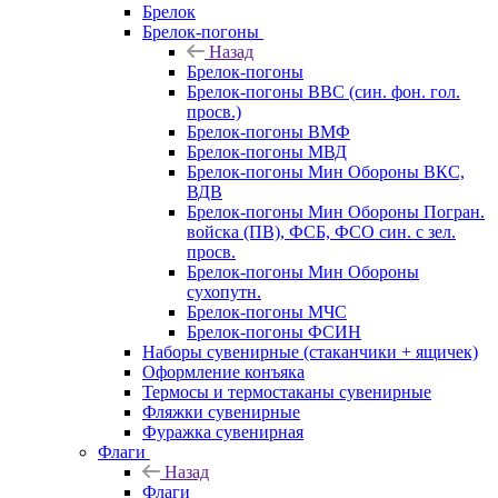
Брелок
Брелок-погоны
Назад
Брелок-погоны
Брелок-погоны ВВС (син. фон. гол.
просв.)
Брелок-погоны ВМФ
Брелок-погоны МВД
Брелок-погоны Мин Обороны ВКС,
ВДВ
Брелок-погоны Мин Обороны Погран.
войска (ПВ), ФСБ, ФСО син. с зел.
просв.
Брелок-погоны Мин Обороны
сухопутн.
Брелок-погоны МЧС
Брелок-погоны ФСИН
Наборы сувенирные (стаканчики + ящичек)
Оформление конъяка
Термосы и термостаканы сувенирные
Фляжки сувенирные
Фуражка сувенирная
Флаги
Назад
Флаги