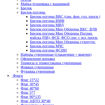
Майка-тельняшка с вышивкой
Брелок
Брелок-погоны
Брелок-погоны ВВС (син. фон. гол. просв.)
Брелок-погоны ВМФ
Брелок-погоны МВД
Брелок-погоны Мин Обороны ВКС, ВДВ
Брелок-погоны Мин Обороны Погран.
войска (ПВ), ФСБ, ФСО син. с зел. просв.
Брелок-погоны Мин Обороны сухопутн.
Брелок-погоны МЧС
Брелок-погоны ФСИН
Наборы сувенирные (стаканчики + ящичек)
Оформление конъяка
Термосы и термостаканы сувенирные
Фляжки сувенирные
Фуражка сувенирная
Флаги
Флаг 15*22
Флаг 30*45
Флаг 40*60
Флаг 5*7
Флаг 90*135
Флаг АВТО 30*40