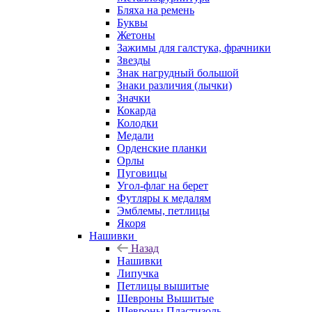
Бляха на ремень
Буквы
Жетоны
Зажимы для галстука, фрачники
Звезды
Знак нагрудный большой
Знаки различия (лычки)
Значки
Кокарда
Колодки
Медали
Орденские планки
Орлы
Пуговицы
Угол-флаг на берет
Футляры к медалям
Эмблемы, петлицы
Якоря
Нашивки
Назад
Нашивки
Липучка
Петлицы вышитые
Шевроны Вышитые
Шевроны Пластизоль