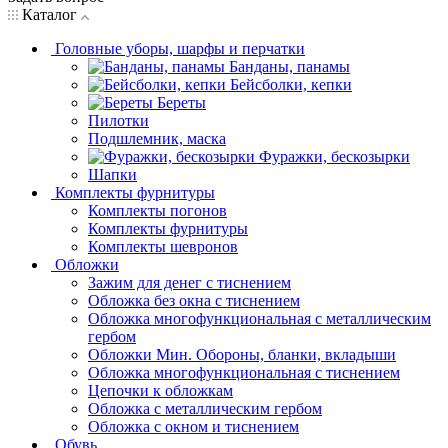
Каталог
Головные уборы, шарфы и перчатки
Банданы, панамы
Бейсболки, кепки
Береты
Пилотки
Подшлемник, маска
Фуражки, бескозырки
Шапки
Комплекты фурнитуры
Комплекты погонов
Комплекты фурнитуры
Комплекты шевронов
Обложки
Зажим для денег с тиснением
Обложка без окна с тиснением
Обложка многофункциональная с металлическим
гербом
Обложки Мин. Обороны, бланки, вкладыши
Обложка многофункциональная с тиснением
Цепочки к обложкам
Обложка с металлическим гербом
Обложка с окном и тиснением
Обувь