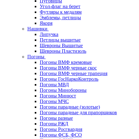
Пуговицы
Угол-флаг на берет
Футляры к медалям
Эмблемы, петлицы
Якоря
Нашивки
Липучка
Петлицы вышитые
Шевроны Вышитые
Шевроны Пластизоль
Погоны
Погоны ВМФ кремовые
Погоны ВМФ черные скос
Погоны ВМФ черные трапеция
Погоны ГосНаркоКонтроль
Погоны МВД
Погоны Минобороны
Погоны Минюст
Погоны МЧС
Погоны парадные (золотые)
Погоны парадные для прапорщиков
Погоны разные
Погоны РЖД
Погоны Росгвардия
Погоны ФСБ, ФСО