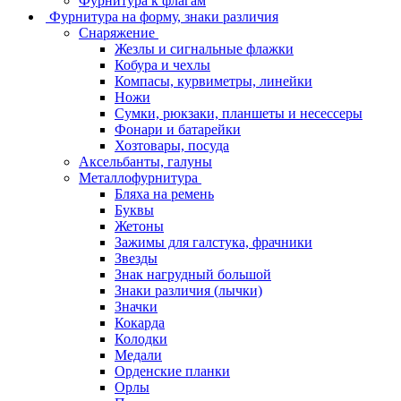
Фурнитура к флагам
Фурнитура на форму, знаки различия
Снаряжение
Жезлы и сигнальные флажки
Кобура и чехлы
Компасы, курвиметры, линейки
Ножи
Сумки, рюкзаки, планшеты и несессеры
Фонари и батарейки
Хозтовары, посуда
Аксельбанты, галуны
Металлофурнитура
Бляха на ремень
Буквы
Жетоны
Зажимы для галстука, фрачники
Звезды
Знак нагрудный большой
Знаки различия (лычки)
Значки
Кокарда
Колодки
Медали
Орденские планки
Орлы