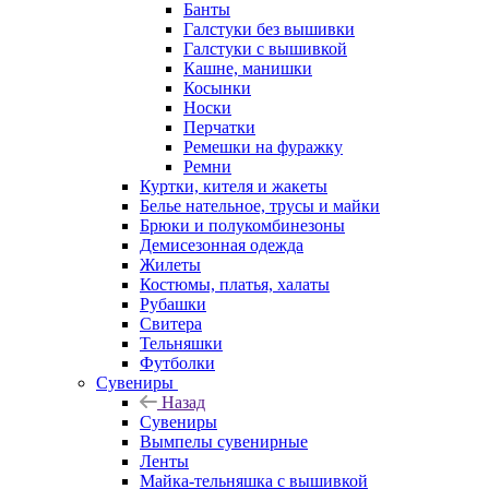
Банты
Галстуки без вышивки
Галстуки с вышивкой
Кашне, манишки
Косынки
Носки
Перчатки
Ремешки на фуражку
Ремни
Куртки, кителя и жакеты
Белье нательное, трусы и майки
Брюки и полукомбинезоны
Демисезонная одежда
Жилеты
Костюмы, платья, халаты
Рубашки
Свитера
Тельняшки
Футболки
Сувениры
Назад
Сувениры
Вымпелы сувенирные
Ленты
Майка-тельняшка с вышивкой