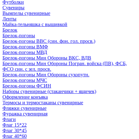
Футболки
Сувениры
Вымпелы сувенирные
Ленты
Майка-тельняшка с вышивкой
Брелок
Брелок-погоны
Брелок-погоны ВВС (син. фон. гол. просв.)
Брелок-погоны ВМФ
Брелок-погоны МВД
Брелок-погоны Мин Обороны ВКС, ВДВ
Брелок-погоны Мин Обороны Погран. войска (ПВ), ФСБ,
ФСО син. с зел. просв.
Брелок-погоны Мин Обороны сухопутн.
Брелок-погоны МЧС
Брелок-погоны ФСИН
Наборы сувенирные (стаканчики + ящичек)
Оформление конъяка
Термосы и термостаканы сувенирные
Фляжки сувенирные
Фуражка сувенирная
Флаги
Флаг 15*22
Флаг 30*45
Флаг 40*60