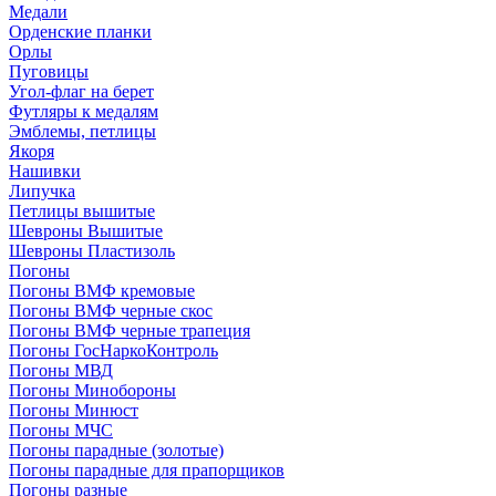
Медали
Орденские планки
Орлы
Пуговицы
Угол-флаг на берет
Футляры к медалям
Эмблемы, петлицы
Якоря
Нашивки
Липучка
Петлицы вышитые
Шевроны Вышитые
Шевроны Пластизоль
Погоны
Погоны ВМФ кремовые
Погоны ВМФ черные скос
Погоны ВМФ черные трапеция
Погоны ГосНаркоКонтроль
Погоны МВД
Погоны Минобороны
Погоны Минюст
Погоны МЧС
Погоны парадные (золотые)
Погоны парадные для прапорщиков
Погоны разные