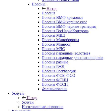
Погоны
Назад
Погоны
Погоны ВМФ кремовые
Погоны ВМФ черные скос
Погоны ВМФ черные трапеция
Погоны ГосНаркоКонтроль
Погоны МВД
Погоны Минобороны
Погоны Минюст
Погоны МЧС
Погоны парадные (золотые)
Погоны парадные для прапорщиков
Погоны разные
Погоны РЖД
Погоны Росгвардия
Погоны ФСБ, ФСО
Погоны ФСИН
Погоны ФССП
Фальш-погоны
Услуги
Назад
Услуги
Изготовление шевронов