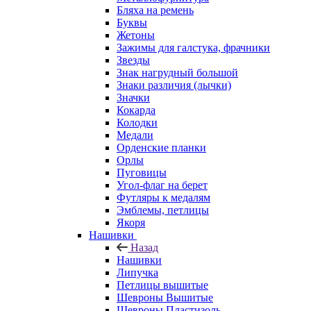
Бляха на ремень
Буквы
Жетоны
Зажимы для галстука, фрачники
Звезды
Знак нагрудный большой
Знаки различия (лычки)
Значки
Кокарда
Колодки
Медали
Орденские планки
Орлы
Пуговицы
Угол-флаг на берет
Футляры к медалям
Эмблемы, петлицы
Якоря
Нашивки
Назад
Нашивки
Липучка
Петлицы вышитые
Шевроны Вышитые
Шевроны Пластизоль