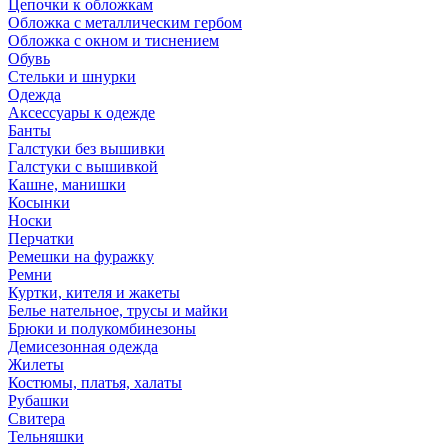
Цепочки к обложкам
Обложка с металлическим гербом
Обложка с окном и тиснением
Обувь
Стельки и шнурки
Одежда
Аксессуары к одежде
Банты
Галстуки без вышивки
Галстуки с вышивкой
Кашне, манишки
Косынки
Носки
Перчатки
Ремешки на фуражку
Ремни
Куртки, кителя и жакеты
Белье нательное, трусы и майки
Брюки и полукомбинезоны
Демисезонная одежда
Жилеты
Костюмы, платья, халаты
Рубашки
Свитера
Тельняшки