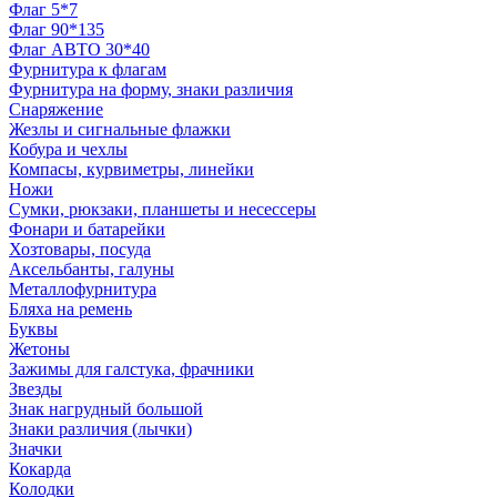
Флаг 5*7
Флаг 90*135
Флаг АВТО 30*40
Фурнитура к флагам
Фурнитура на форму, знаки различия
Снаряжение
Жезлы и сигнальные флажки
Кобура и чехлы
Компасы, курвиметры, линейки
Ножи
Сумки, рюкзаки, планшеты и несессеры
Фонари и батарейки
Хозтовары, посуда
Аксельбанты, галуны
Металлофурнитура
Бляха на ремень
Буквы
Жетоны
Зажимы для галстука, фрачники
Звезды
Знак нагрудный большой
Знаки различия (лычки)
Значки
Кокарда
Колодки