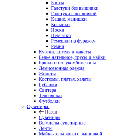
Банты
Галстуки без вышивки
Галстуки с вышивкой
Кашне, манишки
Косынки
Носки
Перчатки
Ремешки на фуражку
Ремни
Куртки, кителя и жакеты
Белье нательное, трусы и майки
Брюки и полукомбинезоны
Демисезонная одежда
Жилеты
Костюмы, платья, халаты
Рубашки
Свитера
Тельняшки
Футболки
Сувениры
Назад
Сувениры
Вымпелы сувенирные
Ленты
Майка-тельняшка с вышивкой