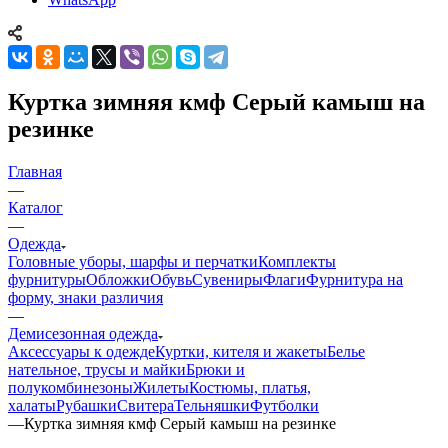
Куртка зимняя кмф Серый камыш на
резинке
Главная
—
Каталог
—
Одежда
Головные уборы, шарфы и перчатки
Комплекты
фурнитуры
Обложки
Обувь
Сувениры
Флаги
Фурнитура на
форму, знаки различия
—
Демисезонная одежда
Аксессуары к одежде
Куртки, кителя и жакеты
Белье
нательное, трусы и майки
Брюки и
полукомбинезоны
Жилеты
Костюмы, платья,
халаты
Рубашки
Свитера
Тельняшки
Футболки
—
Куртка зимняя кмф Серый камыш на резинке