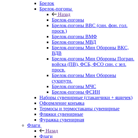
Брелок
Брелок-погоны
Назад
Брелок-погоны
Брелок-погоны ВВС (син. фон. гол.
просв.)
Брелок-погоны ВМФ
Брелок-погоны МВД
Брелок-погоны Мин Обороны ВКС,
ВДВ
Брелок-погоны Мин Обороны Погран.
войска (ПВ), ФСБ, ФСО син. с зел.
просв.
Брелок-погоны Мин Обороны
сухопутн.
Брелок-погоны МЧС
Брелок-погоны ФСИН
Наборы сувенирные (стаканчики + ящичек)
Оформление конъяка
Термосы и термостаканы сувенирные
Фляжки сувенирные
Фуражка сувенирная
Флаги
Назад
Флаги