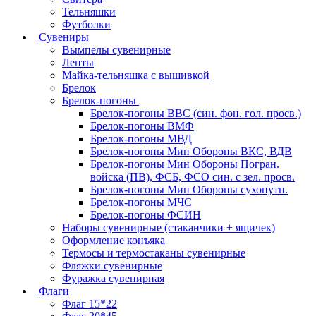
Тельняшки
Футболки
Сувениры
Вымпелы сувенирные
Ленты
Майка-тельняшка с вышивкой
Брелок
Брелок-погоны
Брелок-погоны ВВС (син. фон. гол. просв.)
Брелок-погоны ВМФ
Брелок-погоны МВД
Брелок-погоны Мин Обороны ВКС, ВДВ
Брелок-погоны Мин Обороны Погран.
войска (ПВ), ФСБ, ФСО син. с зел. просв.
Брелок-погоны Мин Обороны сухопутн.
Брелок-погоны МЧС
Брелок-погоны ФСИН
Наборы сувенирные (стаканчики + ящичек)
Оформление конъяка
Термосы и термостаканы сувенирные
Фляжки сувенирные
Фуражка сувенирная
Флаги
Флаг 15*22