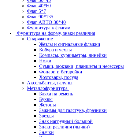
Флаг 30*45
Флаг 40*60
Флаг 5*7
Флаг 90*135
Флаг АВТО 30*40
Фурнитура к флагам
Фурнитура на форму, знаки различия
Снаряжение
Жезлы и сигнальные флажки
Кобура и чехлы
Компасы, курвиметры, линейки
Ножи
Сумки, рюкзаки, планшеты и несессеры
Фонари и батарейки
Хозтовары, посуда
Аксельбанты, галуны
Металлофурнитура
Бляха на ремень
Буквы
Жетоны
Зажимы для галстука, фрачники
Звезды
Знак нагрудный большой
Знаки различия (лычки)
Значки