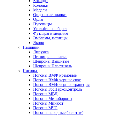
Кокарда
Колодки
Медали
Орденские планки
Орлы
Пуговицы
Угол-флаг на берет
Футляры к медалям
Эмблемы, петлицы
Якоря
Нашивки
Липучка
Петлицы вышитые
Шевроны Вышитые
Шевроны Пластизоль
Погоны
Погоны ВМФ кремовые
Погоны ВМФ черные скос
Погоны ВМФ черные трапеция
Погоны ГосНаркоКонтроль
Погоны МВД
Погоны Минобороны
Погоны Минюст
Погоны МЧС
Погоны парадные (золотые)