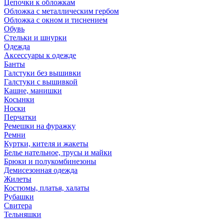
Цепочки к обложкам
Обложка с металлическим гербом
Обложка с окном и тиснением
Обувь
Стельки и шнурки
Одежда
Аксессуары к одежде
Банты
Галстуки без вышивки
Галстуки с вышивкой
Кашне, манишки
Косынки
Носки
Перчатки
Ремешки на фуражку
Ремни
Куртки, кителя и жакеты
Белье нательное, трусы и майки
Брюки и полукомбинезоны
Демисезонная одежда
Жилеты
Костюмы, платья, халаты
Рубашки
Свитера
Тельняшки