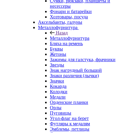
Сумки, рюкзаки, планшеты и
несессеры
Фонари и батарейки
Хозтовары, посуда
Аксельбанты, галуны
Металлофурнитура
Назад
Металлофурнитура
Бляха на ремень
Буквы
Жетоны
Зажимы для галстука, фрачники
Звезды
Знак нагрудный большой
Знаки различия (лычки)
Значки
Кокарда
Колодки
Медали
Орденские планки
Орлы
Пуговицы
Угол-флаг на берет
Футляры к медалям
Эмблемы, петлицы