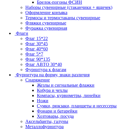
Брелок-погоны ФСИН
Наборы сувенирные (стаканчики + ящичек)
Оформление конъяка
Термосы и термостаканы сувенирные
Фляжки сувенирные
Фуражка сувенирная
Флаги
Флаг 15*22
Флаг 30*45
Флаг 40*60
Флаг 5*7
Флаг 90*135
Флаг АВТО 30*40
Фурнитура к флагам
Фурнитура на форму, знаки различия
Снаряжение
Жезлы и сигнальные флажки
Кобура и чехлы
Компасы, курвиметры, линейки
Ножи
Сумки, рюкзаки, планшеты и несессеры
Фонари и батарейки
Хозтовары, посуда
Аксельбанты, галуны
Металлофурнитура