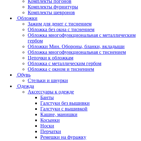
Комплекты погонов
Комплекты фурнитуры
Комплекты шевронов
Обложки
Зажим для денег с тиснением
Обложка без окна с тиснением
Обложка многофункциональная с металлическим
гербом
Обложки Мин. Обороны, бланки, вкладыши
Обложка многофункциональная с тиснением
Цепочки к обложкам
Обложка с металлическим гербом
Обложка с окном и тиснением
Обувь
Стельки и шнурки
Одежда
Аксессуары к одежде
Банты
Галстуки без вышивки
Галстуки с вышивкой
Кашне, манишки
Косынки
Носки
Перчатки
Ремешки на фуражку