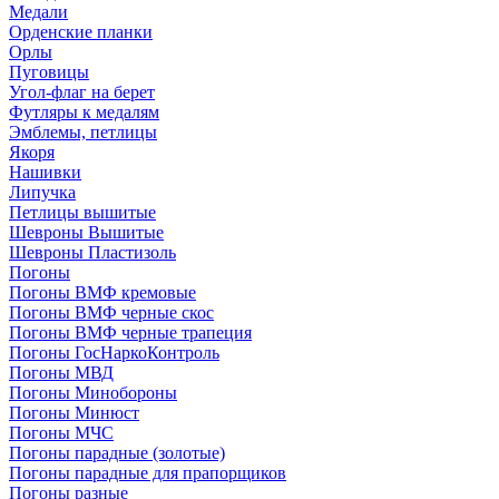
Медали
Орденские планки
Орлы
Пуговицы
Угол-флаг на берет
Футляры к медалям
Эмблемы, петлицы
Якоря
Нашивки
Липучка
Петлицы вышитые
Шевроны Вышитые
Шевроны Пластизоль
Погоны
Погоны ВМФ кремовые
Погоны ВМФ черные скос
Погоны ВМФ черные трапеция
Погоны ГосНаркоКонтроль
Погоны МВД
Погоны Минобороны
Погоны Минюст
Погоны МЧС
Погоны парадные (золотые)
Погоны парадные для прапорщиков
Погоны разные