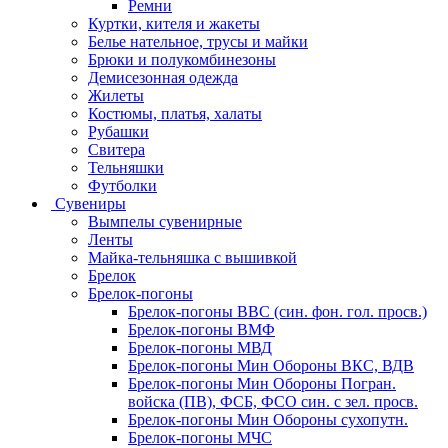
Ремни
Куртки, кителя и жакеты
Белье нательное, трусы и майки
Брюки и полукомбинезоны
Демисезонная одежда
Жилеты
Костюмы, платья, халаты
Рубашки
Свитера
Тельняшки
Футболки
Сувениры
Вымпелы сувенирные
Ленты
Майка-тельняшка с вышивкой
Брелок
Брелок-погоны
Брелок-погоны ВВС (син. фон. гол. просв.)
Брелок-погоны ВМФ
Брелок-погоны МВД
Брелок-погоны Мин Обороны ВКС, ВДВ
Брелок-погоны Мин Обороны Погран.
войска (ПВ), ФСБ, ФСО син. с зел. просв.
Брелок-погоны Мин Обороны сухопутн.
Брелок-погоны МЧС