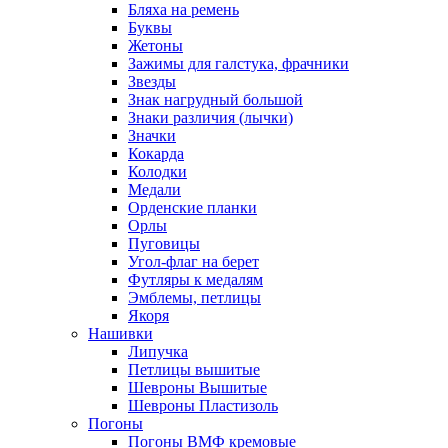
Бляха на ремень
Буквы
Жетоны
Зажимы для галстука, фрачники
Звезды
Знак нагрудный большой
Знаки различия (лычки)
Значки
Кокарда
Колодки
Медали
Орденские планки
Орлы
Пуговицы
Угол-флаг на берет
Футляры к медалям
Эмблемы, петлицы
Якоря
Нашивки
Липучка
Петлицы вышитые
Шевроны Вышитые
Шевроны Пластизоль
Погоны
Погоны ВМФ кремовые