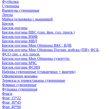
Футболки
Сувениры
Вымпелы сувенирные
Ленты
Майка-тельняшка с вышивкой
Брелок
Брелок-погоны
Брелок-погоны ВВС (син. фон. гол. просв.)
Брелок-погоны ВМФ
Брелок-погоны МВД
Брелок-погоны Мин Обороны ВКС, ВДВ
Брелок-погоны Мин Обороны Погран. войска (ПВ), ФСБ,
ФСО син. с зел. просв.
Брелок-погоны Мин Обороны сухопутн.
Брелок-погоны МЧС
Брелок-погоны ФСИН
Наборы сувенирные (стаканчики + ящичек)
Оформление конъяка
Термосы и термостаканы сувенирные
Фляжки сувенирные
Фуражка сувенирная
Флаги
Флаг 15*22
Флаг 30*45
Флаг 40*60