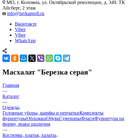
МО, г. Коломна, ул. Октябрьской революции, д. 349, ТК
Айсберг, 2 этаж
info@lavkaprofi.ru
Вконтакте
Viber
Viber
WhatsApp
Масхалат "Березка серая"
Главная
—
Каталог
—
Одежда
Головные уборы, шарфы и перчатки
Комплекты
фурнитуры
Обложки
Обувь
Сувениры
Флаги
Фурнитура на
форму, знаки различия
—
Костюмы, платья, халаты