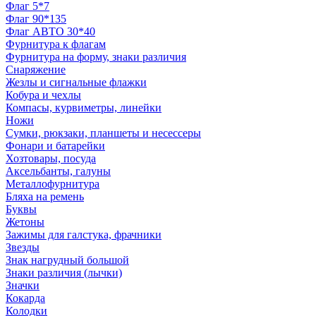
Флаг 5*7
Флаг 90*135
Флаг АВТО 30*40
Фурнитура к флагам
Фурнитура на форму, знаки различия
Снаряжение
Жезлы и сигнальные флажки
Кобура и чехлы
Компасы, курвиметры, линейки
Ножи
Сумки, рюкзаки, планшеты и несессеры
Фонари и батарейки
Хозтовары, посуда
Аксельбанты, галуны
Металлофурнитура
Бляха на ремень
Буквы
Жетоны
Зажимы для галстука, фрачники
Звезды
Знак нагрудный большой
Знаки различия (лычки)
Значки
Кокарда
Колодки