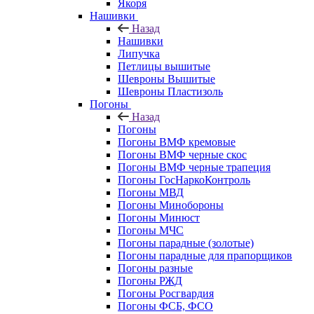
Якоря
Нашивки
Назад
Нашивки
Липучка
Петлицы вышитые
Шевроны Вышитые
Шевроны Пластизоль
Погоны
Назад
Погоны
Погоны ВМФ кремовые
Погоны ВМФ черные скос
Погоны ВМФ черные трапеция
Погоны ГосНаркоКонтроль
Погоны МВД
Погоны Минобороны
Погоны Минюст
Погоны МЧС
Погоны парадные (золотые)
Погоны парадные для прапорщиков
Погоны разные
Погоны РЖД
Погоны Росгвардия
Погоны ФСБ, ФСО