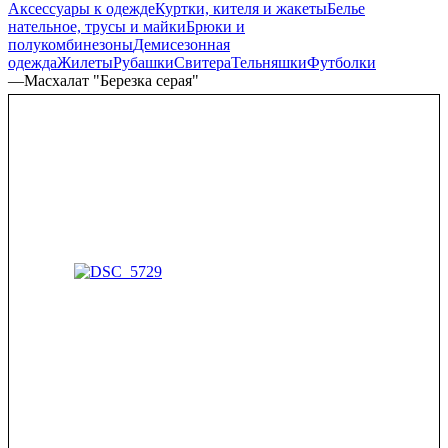
Аксессуары к одежде
Куртки, кителя и жакеты
Белье
нательное, трусы и майки
Брюки и
полукомбинезоны
Демисезонная
одежда
Жилеты
Рубашки
Свитера
Тельняшки
Футболки
—
Масхалат "Березка серая"