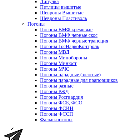
Липучка
Петлицы вышитые
Шевроны Вышитые
Шевроны Пластизоль
Погоны
Погоны ВМФ кремовые
Погоны ВМФ черные скос
Погоны ВМФ черные трапеция
Погоны ГосНаркоКонтроль
Погоны МВД
Погоны Минобороны
Погоны Минюст
Погоны МЧС
Погоны парадные (золотые)
Погоны парадные для прапорщиков
Погоны разные
Погоны РЖД
Погоны Росгвардия
Погоны ФСБ, ФСО
Погоны ФСИН
Погоны ФССП
Фальш-погоны