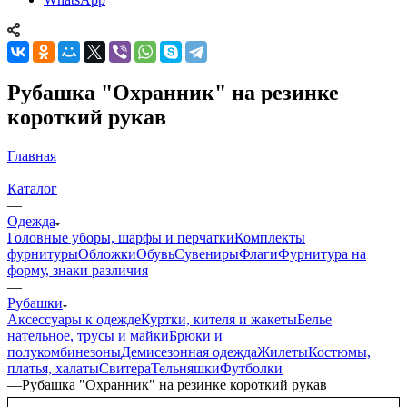
Рубашка "Охранник" на резинке
короткий рукав
Главная
—
Каталог
—
Одежда
Головные уборы, шарфы и перчатки
Комплекты
фурнитуры
Обложки
Обувь
Сувениры
Флаги
Фурнитура на
форму, знаки различия
—
Рубашки
Аксессуары к одежде
Куртки, кителя и жакеты
Белье
нательное, трусы и майки
Брюки и
полукомбинезоны
Демисезонная одежда
Жилеты
Костюмы,
платья, халаты
Свитера
Тельняшки
Футболки
—
Рубашка "Охранник" на резинке короткий рукав