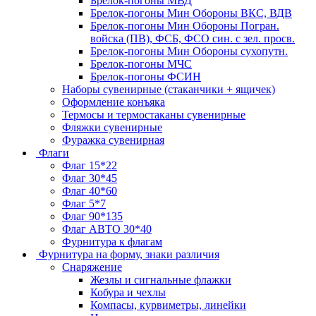
Брелок-погоны МВД
Брелок-погоны Мин Обороны ВКС, ВДВ
Брелок-погоны Мин Обороны Погран.
войска (ПВ), ФСБ, ФСО син. с зел. просв.
Брелок-погоны Мин Обороны сухопутн.
Брелок-погоны МЧС
Брелок-погоны ФСИН
Наборы сувенирные (стаканчики + ящичек)
Оформление конъяка
Термосы и термостаканы сувенирные
Фляжки сувенирные
Фуражка сувенирная
Флаги
Флаг 15*22
Флаг 30*45
Флаг 40*60
Флаг 5*7
Флаг 90*135
Флаг АВТО 30*40
Фурнитура к флагам
Фурнитура на форму, знаки различия
Снаряжение
Жезлы и сигнальные флажки
Кобура и чехлы
Компасы, курвиметры, линейки