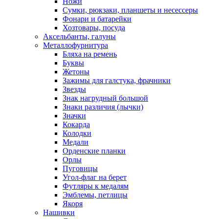
Ножи
Сумки, рюкзаки, планшеты и несессеры
Фонари и батарейки
Хозтовары, посуда
Аксельбанты, галуны
Металлофурнитура
Бляха на ремень
Буквы
Жетоны
Зажимы для галстука, фрачники
Звезды
Знак нагрудный большой
Знаки различия (лычки)
Значки
Кокарда
Колодки
Медали
Орденские планки
Орлы
Пуговицы
Угол-флаг на берет
Футляры к медалям
Эмблемы, петлицы
Якоря
Нашивки