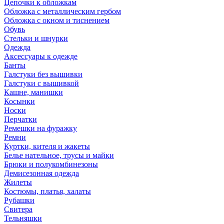
Цепочки к обложкам
Обложка с металлическим гербом
Обложка с окном и тиснением
Обувь
Стельки и шнурки
Одежда
Аксессуары к одежде
Банты
Галстуки без вышивки
Галстуки с вышивкой
Кашне, манишки
Косынки
Носки
Перчатки
Ремешки на фуражку
Ремни
Куртки, кителя и жакеты
Белье нательное, трусы и майки
Брюки и полукомбинезоны
Демисезонная одежда
Жилеты
Костюмы, платья, халаты
Рубашки
Свитера
Тельняшки