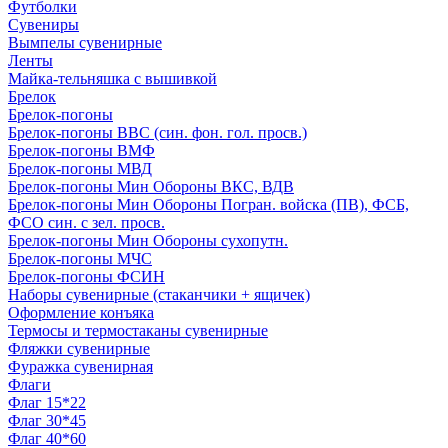
Футболки
Сувениры
Вымпелы сувенирные
Ленты
Майка-тельняшка с вышивкой
Брелок
Брелок-погоны
Брелок-погоны ВВС (син. фон. гол. просв.)
Брелок-погоны ВМФ
Брелок-погоны МВД
Брелок-погоны Мин Обороны ВКС, ВДВ
Брелок-погоны Мин Обороны Погран. войска (ПВ), ФСБ,
ФСО син. с зел. просв.
Брелок-погоны Мин Обороны сухопутн.
Брелок-погоны МЧС
Брелок-погоны ФСИН
Наборы сувенирные (стаканчики + ящичек)
Оформление конъяка
Термосы и термостаканы сувенирные
Фляжки сувенирные
Фуражка сувенирная
Флаги
Флаг 15*22
Флаг 30*45
Флаг 40*60