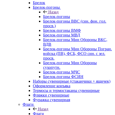
Брелок
Брелок-погоны
Назад
Брелок-погоны
Брелок-погоны ВВС (син. фон. гол.
просв.)
Брелок-погоны ВМФ
Брелок-погоны МВД
Брелок-погоны Мин Обороны ВКС,
ВДВ
Брелок-погоны Мин Обороны Погран.
войска (ПВ), ФСБ, ФСО син. с зел.
просв.
Брелок-погоны Мин Обороны
сухопутн.
Брелок-погоны МЧС
Брелок-погоны ФСИН
Наборы сувенирные (стаканчики + ящичек)
Оформление конъяка
Термосы и термостаканы сувенирные
Фляжки сувенирные
Фуражка сувенирная
Флаги
Назад
Флаги