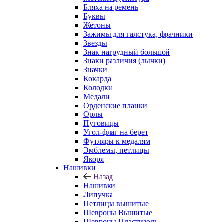
Бляха на ремень
Буквы
Жетоны
Зажимы для галстука, фрачники
Звезды
Знак нагрудный большой
Знаки различия (лычки)
Значки
Кокарда
Колодки
Медали
Орденские планки
Орлы
Пуговицы
Угол-флаг на берет
Футляры к медалям
Эмблемы, петлицы
Якоря
Нашивки
Назад
Нашивки
Липучка
Петлицы вышитые
Шевроны Вышитые
Шевроны Пластизоль