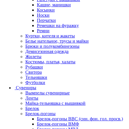
Кашне, манишки
Косынки
Носки
Перчатки
Ремешки на фуражку
Ремни
Куртки, кителя и жакеты
Белье нательное, трусы и майки
Брюки и полукомбинезоны
Демисезонная одежда
Жилеты
Костюмы, платья, халаты
Рубашки
Свитера
Тельняшки
Футболки
Сувениры
Вымпелы сувенирные
Ленты
Майка-тельняшка с вышивкой
Брелок
Брелок-погоны
Брелок-погоны ВВС (син. фон. гол. просв.)
Брелок-погоны ВМФ