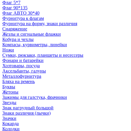
Флаг 5*7
Флаг 90*135
Флаг АВТО 30*40
Фурнитура к флагам
Фурнитура на форму, знаки различия
Снаряжение
Жезлы и сигнальные флажки
Кобура и чехлы
Компасы, курвиметры, линейки
Ножи
Сумки, рюкзаки, планшеты и несессеры
Фонари и батарейки
Хозтовары, посуда
Аксельбанты, галуны
Металлофурнитура
Бляха на ремень
Буквы
Жетоны
Зажимы для галстука, фрачники
Звезды
Знак нагрудный большой
Знаки различия (лычки)
Значки
Кокарда
Колодки