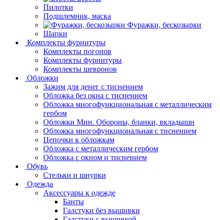
Пилотки
Подшлемник, маска
Фуражки, бескозырки
Шапки
Комплекты фурнитуры
Комплекты погонов
Комплекты фурнитуры
Комплекты шевронов
Обложки
Зажим для денег с тиснением
Обложка без окна с тиснением
Обложка многофункциональная с металлическим
гербом
Обложки Мин. Обороны, бланки, вкладыши
Обложка многофункциональная с тиснением
Цепочки к обложкам
Обложка с металлическим гербом
Обложка с окном и тиснением
Обувь
Стельки и шнурки
Одежда
Аксессуары к одежде
Банты
Галстуки без вышивки
Галстуки с вышивкой