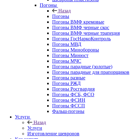
Погоны
Назад
Погоны
Погоны ВМФ кремовые
Погоны ВМФ черные скос
Погоны ВМФ черные трапеция
Погоны ГосНаркоКонтроль
Погоны МВД
Погоны Минобороны
Погоны Минюст
Погоны МЧС
Погоны парадные (золотые)
Погоны парадные для прапорщиков
Погоны разные
Погоны РЖД
Погоны Росгвардия
Погоны ФСБ, ФСО
Погоны ФСИН
Погоны ФССП
Фальш-погоны
Услуги
Назад
Услуги
Изготовление шевронов