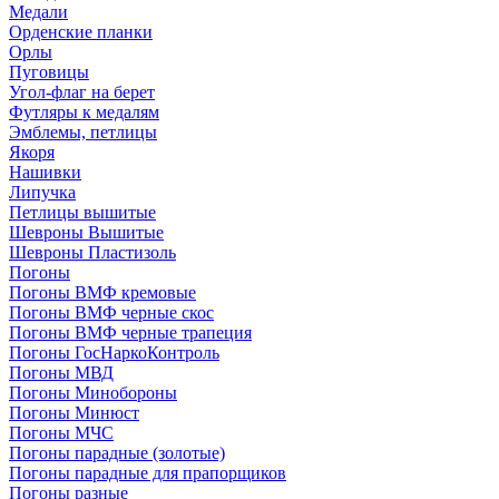
Медали
Орденские планки
Орлы
Пуговицы
Угол-флаг на берет
Футляры к медалям
Эмблемы, петлицы
Якоря
Нашивки
Липучка
Петлицы вышитые
Шевроны Вышитые
Шевроны Пластизоль
Погоны
Погоны ВМФ кремовые
Погоны ВМФ черные скос
Погоны ВМФ черные трапеция
Погоны ГосНаркоКонтроль
Погоны МВД
Погоны Минобороны
Погоны Минюст
Погоны МЧС
Погоны парадные (золотые)
Погоны парадные для прапорщиков
Погоны разные