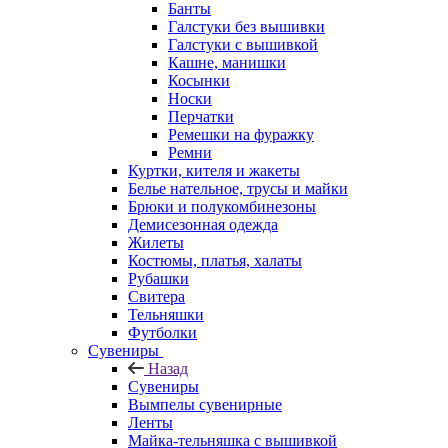
Банты
Галстуки без вышивки
Галстуки с вышивкой
Кашне, манишки
Косынки
Носки
Перчатки
Ремешки на фуражку
Ремни
Куртки, кителя и жакеты
Белье нательное, трусы и майки
Брюки и полукомбинезоны
Демисезонная одежда
Жилеты
Костюмы, платья, халаты
Рубашки
Свитера
Тельняшки
Футболки
Сувениры
Назад
Сувениры
Вымпелы сувенирные
Ленты
Майка-тельняшка с вышивкой