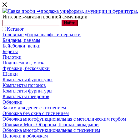
Интернет-магазин военной аммуниции
Найти
Каталог
Головные уборы, шарфы и перчатки
Банданы, панамы
Бейсболки, кепки
Береты
Пилотки
Подшлемник, маска
Фуражки, бескозырки
Шапки
Комплекты фурнитуры
Комплекты погонов
Комплекты фурнитуры
Комплекты шевронов
Обложки
Зажим для денег с тиснением
Обложка без окна с тиснением
Обложка многофункциональная с металлическим гербом
Обложки Мин. Обороны, бланки, вкладыши
Обложка многофункциональная с тиснением
Цепочки к обложкам