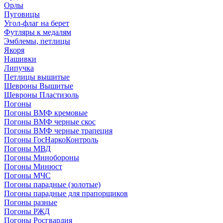
Орлы
Пуговицы
Угол-флаг на берет
Футляры к медалям
Эмблемы, петлицы
Якоря
Нашивки
Липучка
Петлицы вышитые
Шевроны Вышитые
Шевроны Пластизоль
Погоны
Погоны ВМФ кремовые
Погоны ВМФ черные скос
Погоны ВМФ черные трапеция
Погоны ГосНаркоКонтроль
Погоны МВД
Погоны Минобороны
Погоны Минюст
Погоны МЧС
Погоны парадные (золотые)
Погоны парадные для прапорщиков
Погоны разные
Погоны РЖД
Погоны Росгвардия