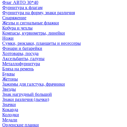
Флаг АВТО 30*40
Фурнитура к флагам
Фурнитура на форму, знаки различия
Снаряжение
Жезлы и сигнальные флажки
Кобура и чехлы
Компасы, курвиметры, линейки
Ножи
Сумки, рюкзаки, планшеты и несессеры
Фонари и батарейки
Хозтовары, посуда
Аксельбанты, галуны
Металлофурнитура
Бляха на ремень
Буквы
Жетоны
Зажимы для галстука, фрачники
Звезды
Знак нагрудный большой
Знаки различия (лычки)
Значки
Кокарда
Колодки
Медали
Орденские планки