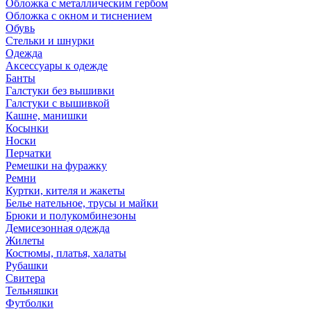
Обложка с металлическим гербом
Обложка с окном и тиснением
Обувь
Стельки и шнурки
Одежда
Аксессуары к одежде
Банты
Галстуки без вышивки
Галстуки с вышивкой
Кашне, манишки
Косынки
Носки
Перчатки
Ремешки на фуражку
Ремни
Куртки, кителя и жакеты
Белье нательное, трусы и майки
Брюки и полукомбинезоны
Демисезонная одежда
Жилеты
Костюмы, платья, халаты
Рубашки
Свитера
Тельняшки
Футболки