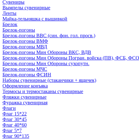
Сувениры
Вымпелы сувенирные
Ленты
Майка-тельняшка с вышивкой
Брелок
Брелок-погоны
Брелок-погоны ВВС (син. фон. гол. просв.)
Брелок-погоны ВМФ
Брелок-погоны МВД
Брелок-погоны Мин Обороны ВКС, ВДВ
Брелок-погоны Мин Обороны Погран. войска (ПВ), ФСБ, ФСО с
Брелок-погоны Мин Обороны сухопутн.
Брелок-погоны МЧС
Брелок-погоны ФСИН
Наборы сувенирные (стаканчики + ящичек)
Оформление конъяка
Термосы и термостаканы сувенирные
Фляжки сувенирные
Фуражка сувенирная
Флаги
Флаг 15*22
Флаг 30*45
Флаг 40*60
Флаг 5*7
Флаг 90*135