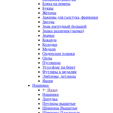
Бляха на ремень
Буквы
Жетоны
Зажимы для галстука, фрачники
Звезды
Знак нагрудный большой
Знаки различия (лычки)
Значки
Кокарда
Колодки
Медали
Орденские планки
Орлы
Пуговицы
Угол-флаг на берет
Футляры к медалям
Эмблемы, петлицы
Якоря
Нашивки
Назад
Нашивки
Липучка
Петлицы вышитые
Шевроны Вышитые
Шевроны Пластизоль