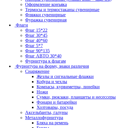
Оформление конъяка
Термосы и термостаканы сувенирные
Фляжки сувенирные
Фуражка сувенирная
Флаги
Флаг 15*22
Флаг 30*45
Флаг 40*60
Флаг 5*7
Флаг 90*135
Флаг АВТО 30*40
Фурнитура к флагам
Фурнитура на форму, знаки различия
Снаряжение
Жезлы и сигнальные флажки
Кобура и чехлы
Компасы, курвиметры, линейки
Ножи
Сумки, рюкзаки, планшеты и несессеры
Фонари и батарейки
Хозтовары, посуда
Аксельбанты, галуны
Металлофурнитура
Бляха на ремень
Буквы