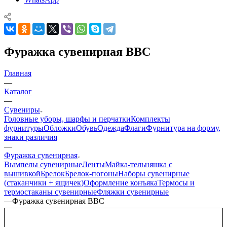
Фуражка сувенирная ВВС
Главная
—
Каталог
—
Сувениры
Головные уборы, шарфы и перчатки
Комплекты
фурнитуры
Обложки
Обувь
Одежда
Флаги
Фурнитура на форму,
знаки различия
—
Фуражка сувенирная
Вымпелы сувенирные
Ленты
Майка-тельняшка с
вышивкой
Брелок
Брелок-погоны
Наборы сувенирные
(стаканчики + ящичек)
Оформление конъяка
Термосы и
термостаканы сувенирные
Фляжки сувенирные
—
Фуражка сувенирная ВВС