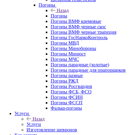
Погоны
Назад
Погоны
Погоны ВМФ кремовые
Погоны ВМФ черные скос
Погоны ВМФ черные трапеция
Погоны ГосНаркоКонтроль
Погоны МВД
Погоны Минобороны
Погоны Минюст
Погоны МЧС
Погоны парадные (золотые)
Погоны парадные для прапорщиков
Погоны разные
Погоны РЖД
Погоны Росгвардия
Погоны ФСБ, ФСО
Погоны ФСИН
Погоны ФССП
Фальш-погоны
Услуги
Назад
Услуги
Изготовление шевронов