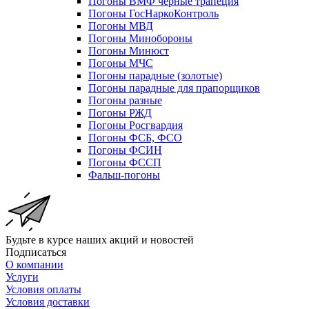
Погоны ВМФ черные трапеция
Погоны ГосНаркоКонтроль
Погоны МВД
Погоны Минобороны
Погоны Минюст
Погоны МЧС
Погоны парадные (золотые)
Погоны парадные для прапорщиков
Погоны разные
Погоны РЖД
Погоны Росгвардия
Погоны ФСБ, ФСО
Погоны ФСИН
Погоны ФССП
Фальш-погоны
Будьте в курсе наших акций и новостей
Подписаться
О компании
Услуги
Условия оплаты
Условия доставки