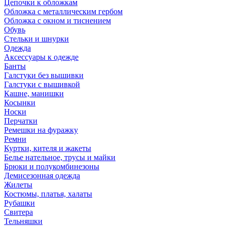
Цепочки к обложкам
Обложка с металлическим гербом
Обложка с окном и тиснением
Обувь
Стельки и шнурки
Одежда
Аксессуары к одежде
Банты
Галстуки без вышивки
Галстуки с вышивкой
Кашне, манишки
Косынки
Носки
Перчатки
Ремешки на фуражку
Ремни
Куртки, кителя и жакеты
Белье нательное, трусы и майки
Брюки и полукомбинезоны
Демисезонная одежда
Жилеты
Костюмы, платья, халаты
Рубашки
Свитера
Тельняшки