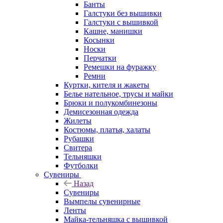
Банты
Галстуки без вышивки
Галстуки с вышивкой
Кашне, манишки
Косынки
Носки
Перчатки
Ремешки на фуражку
Ремни
Куртки, кителя и жакеты
Белье нательное, трусы и майки
Брюки и полукомбинезоны
Демисезонная одежда
Жилеты
Костюмы, платья, халаты
Рубашки
Свитера
Тельняшки
Футболки
Сувениры
Назад
Сувениры
Вымпелы сувенирные
Ленты
Майка-тельняшка с вышивкой