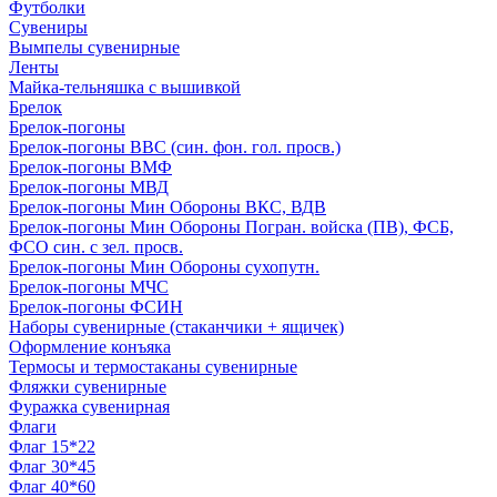
Футболки
Сувениры
Вымпелы сувенирные
Ленты
Майка-тельняшка с вышивкой
Брелок
Брелок-погоны
Брелок-погоны ВВС (син. фон. гол. просв.)
Брелок-погоны ВМФ
Брелок-погоны МВД
Брелок-погоны Мин Обороны ВКС, ВДВ
Брелок-погоны Мин Обороны Погран. войска (ПВ), ФСБ,
ФСО син. с зел. просв.
Брелок-погоны Мин Обороны сухопутн.
Брелок-погоны МЧС
Брелок-погоны ФСИН
Наборы сувенирные (стаканчики + ящичек)
Оформление конъяка
Термосы и термостаканы сувенирные
Фляжки сувенирные
Фуражка сувенирная
Флаги
Флаг 15*22
Флаг 30*45
Флаг 40*60