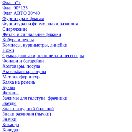
Флаг 5*7
Флаг 90*135
Флаг АВТО 30*40
Фурнитура к флагам
Фурнитура на форму, знаки различия
Снаряжение
Жезлы и сигнальные флажки
Кобура и чехлы
Компасы, курвиметры, линейки
Ножи
Сумки, рюкзаки, планшеты и несессеры
Фонари и батарейки
Хозтовары, посуда
Аксельбанты, галуны
Металлофурнитура
Бляха на ремень
Буквы
Жетоны
Зажимы для галстука, фрачники
Звезды
Знак нагрудный большой
Знаки различия (лычки)
Значки
Кокарда
Колодки