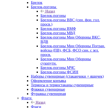
Брелок
Брелок-погоны
Назад
Брелок-погоны
Брелок-погоны ВВС (син. фон. гол.
просв.)
Брелок-погоны ВМФ
Брелок-погоны МВД
Брелок-погоны Мин Обороны ВКС,
ВДВ
Брелок-погоны Мин Обороны Погран.
войска (ПВ), ФСБ, ФСО син. с зел.
просв.
Брелок-погоны Мин Обороны
сухопутн.
Брелок-погоны МЧС
Брелок-погоны ФСИН
Наборы сувенирные (стаканчики + ящичек)
Оформление конъяка
Термосы и термостаканы сувенирные
Фляжки сувенирные
Фуражка сувенирная
Флаги
Назад
Флаги