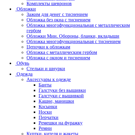
Комплекты шевронов
Обложки
Зажим для денег с тиснением
Обложка без окна с тиснением
Обложка многофункциональная с металлическим
гербом
Обложки Мин. Обороны, бланки, вкладыши
Обложка многофункциональная с тиснением
Цепочки к обложкам
Обложка с металлическим гербом
Обложка с окном и тиснением
Обувь
Стельки и шнурки
Одежда
Аксессуары к одежде
Банты
Галстуки без вышивки
Галстуки с вышивкой
Кашне, манишки
Косынки
Носки
Перчатки
Ремешки на фуражку
Ремни
Куртки, кителя и жакеты