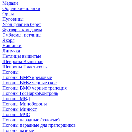
Медали
Орденские планки
Орлы
Пуговицы
Угол-флаг на берет
Футляры к медалям
Эмблемы, петлицы
Якоря
Нашивки
Липучка
Петлицы вышитые
Шевроны Вышитые
Шевроны Пластизоль
Погоны
Погоны ВМФ кремовые
Погоны ВМФ черные скос
Погоны ВМФ черные трапеция
Погоны ГосНаркоКонтроль
Погоны МВД
Погоны Минобороны
Погоны Минюст
Погоны МЧС
Погоны парадные (золотые)
Погоны парадные для прапорщиков
Погоны разные