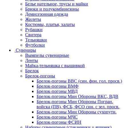
Белье нательное, трусы и майки
Брюки и полукомбинезоны
Демисезонная одежда
Жилеты
Костюмы, платья, халаты
Рубашки
Свитера
Тельняшки
Футболки
Сувениры
Вымпелы сувенирные
Ленты
Майка-тельняшка с вышивкой
Брелок
Брелок-погоны
Брелок-погоны ВВС (син. фон. гол. просв.)
Брелок-погоны ВМФ
Брелок-погоны МВД
Брелок-погоны Мин Обороны ВКС, ВДВ
Брелок-погоны Мин Обороны Погран.
войска (ПВ), ФСБ, ФСО син. с зел. просв.
Брелок-погоны Мин Обороны сухопутн.
Брелок-погоны МЧС
Брелок-погоны ФСИН
Наборы сувенирные (стаканчики + ящичек)