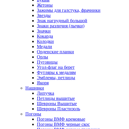
Жетоны
Зажимы для галстука, фрачники
Звезды
Знак нагрудный большой
Знаки различия (лычки)
Значки
Кокарда
Колодки
Медали
Орденские планки
Орлы
Пуговицы
Угол-флаг на берет
Футляры к медалям
Эмблемы, петлицы
Якоря
Нашивки
Липучка
Петлицы вышитые
Шевроны Вышитые
Шевроны Пластизоль
Погоны
Погоны ВМФ кремовые
Погоны ВМФ черные скос