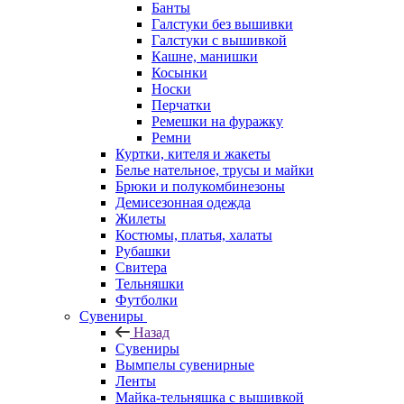
Банты
Галстуки без вышивки
Галстуки с вышивкой
Кашне, манишки
Косынки
Носки
Перчатки
Ремешки на фуражку
Ремни
Куртки, кителя и жакеты
Белье нательное, трусы и майки
Брюки и полукомбинезоны
Демисезонная одежда
Жилеты
Костюмы, платья, халаты
Рубашки
Свитера
Тельняшки
Футболки
Сувениры
Назад
Сувениры
Вымпелы сувенирные
Ленты
Майка-тельняшка с вышивкой