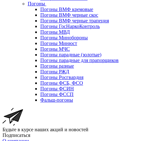
Погоны
Погоны ВМФ кремовые
Погоны ВМФ черные скос
Погоны ВМФ черные трапеция
Погоны ГосНаркоКонтроль
Погоны МВД
Погоны Минобороны
Погоны Минюст
Погоны МЧС
Погоны парадные (золотые)
Погоны парадные для прапорщиков
Погоны разные
Погоны РЖД
Погоны Росгвардия
Погоны ФСБ, ФСО
Погоны ФСИН
Погоны ФССП
Фальш-погоны
Будьте в курсе наших акций и новостей
Подписаться
О компании