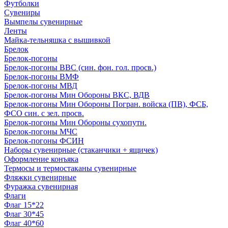
Футболки
Сувениры
Вымпелы сувенирные
Ленты
Майка-тельняшка с вышивкой
Брелок
Брелок-погоны
Брелок-погоны ВВС (син. фон. гол. просв.)
Брелок-погоны ВМФ
Брелок-погоны МВД
Брелок-погоны Мин Обороны ВКС, ВДВ
Брелок-погоны Мин Обороны Погран. войска (ПВ), ФСБ,
ФСО син. с зел. просв.
Брелок-погоны Мин Обороны сухопутн.
Брелок-погоны МЧС
Брелок-погоны ФСИН
Наборы сувенирные (стаканчики + ящичек)
Оформление конъяка
Термосы и термостаканы сувенирные
Фляжки сувенирные
Фуражка сувенирная
Флаги
Флаг 15*22
Флаг 30*45
Флаг 40*60