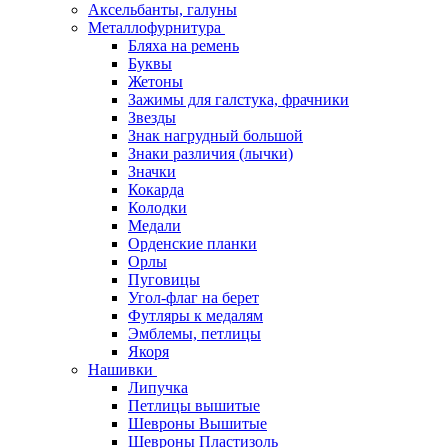
Аксельбанты, галуны
Металлофурнитура
Бляха на ремень
Буквы
Жетоны
Зажимы для галстука, фрачники
Звезды
Знак нагрудный большой
Знаки различия (лычки)
Значки
Кокарда
Колодки
Медали
Орденские планки
Орлы
Пуговицы
Угол-флаг на берет
Футляры к медалям
Эмблемы, петлицы
Якоря
Нашивки
Липучка
Петлицы вышитые
Шевроны Вышитые
Шевроны Пластизоль