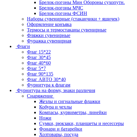
Брелок-погоны Мин Обороны сухопутн.
Брелок-погоны МЧС
Брелок-погоны ФСИН
Наборы сувенирные (стаканчики + ящичек)
Оформление конъяка
Термосы и термостаканы сувенирные
Фляжки сувенирные
Фуражка сувенирная
Флаги
Флаг 15*22
Флаг 30*45
Флаг 40*60
Флаг 5*7
Флаг 90*135
Флаг АВТО 30*40
Фурнитура к флагам
Фурнитура на форму, знаки различия
Снаряжение
Жезлы и сигнальные флажки
Кобура и чехлы
Компасы, курвиметры, линейки
Ножи
Сумки, рюкзаки, планшеты и несессеры
Фонари и батарейки
Хозтовары, посуда