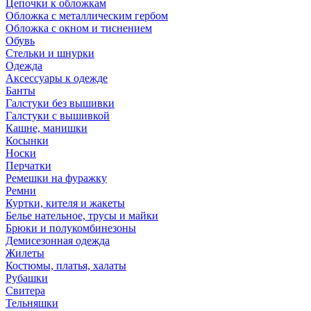
Цепочки к обложкам
Обложка с металлическим гербом
Обложка с окном и тиснением
Обувь
Стельки и шнурки
Одежда
Аксессуары к одежде
Банты
Галстуки без вышивки
Галстуки с вышивкой
Кашне, манишки
Косынки
Носки
Перчатки
Ремешки на фуражку
Ремни
Куртки, кителя и жакеты
Белье нательное, трусы и майки
Брюки и полукомбинезоны
Демисезонная одежда
Жилеты
Костюмы, платья, халаты
Рубашки
Свитера
Тельняшки