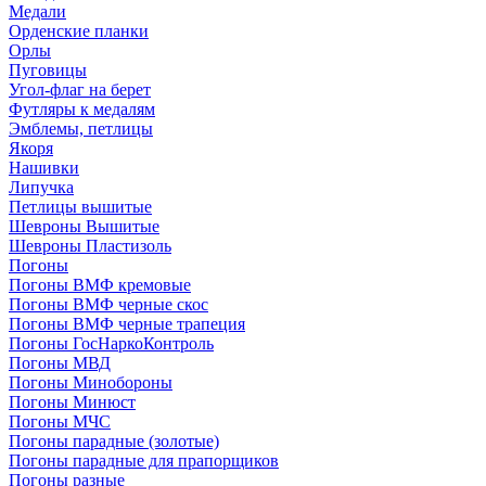
Медали
Орденские планки
Орлы
Пуговицы
Угол-флаг на берет
Футляры к медалям
Эмблемы, петлицы
Якоря
Нашивки
Липучка
Петлицы вышитые
Шевроны Вышитые
Шевроны Пластизоль
Погоны
Погоны ВМФ кремовые
Погоны ВМФ черные скос
Погоны ВМФ черные трапеция
Погоны ГосНаркоКонтроль
Погоны МВД
Погоны Минобороны
Погоны Минюст
Погоны МЧС
Погоны парадные (золотые)
Погоны парадные для прапорщиков
Погоны разные