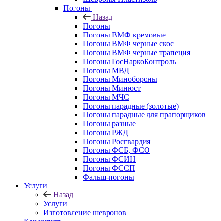
Погоны
Назад
Погоны
Погоны ВМФ кремовые
Погоны ВМФ черные скос
Погоны ВМФ черные трапеция
Погоны ГосНаркоКонтроль
Погоны МВД
Погоны Минобороны
Погоны Минюст
Погоны МЧС
Погоны парадные (золотые)
Погоны парадные для прапорщиков
Погоны разные
Погоны РЖД
Погоны Росгвардия
Погоны ФСБ, ФСО
Погоны ФСИН
Погоны ФССП
Фальш-погоны
Услуги
Назад
Услуги
Изготовление шевронов