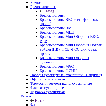
Брелок
Брелок-погоны
Назад
Брелок-погоны
Брелок-погоны ВВС (син. фон. гол.
просв.)
Брелок-погоны ВМФ
Брелок-погоны МВД
Брелок-погоны Мин Обороны ВКС,
ВДВ
Брелок-погоны Мин Обороны Погран.
войска (ПВ), ФСБ, ФСО син. с зел.
просв.
Брелок-погоны Мин Обороны
сухопутн.
Брелок-погоны МЧС
Брелок-погоны ФСИН
Наборы сувенирные (стаканчики + ящичек)
Оформление конъяка
Термосы и термостаканы сувенирные
Фляжки сувенирные
Фуражка сувенирная
Флаги
Назад
Флаги