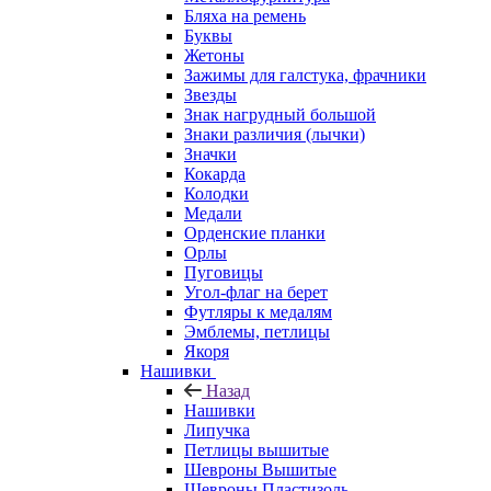
Бляха на ремень
Буквы
Жетоны
Зажимы для галстука, фрачники
Звезды
Знак нагрудный большой
Знаки различия (лычки)
Значки
Кокарда
Колодки
Медали
Орденские планки
Орлы
Пуговицы
Угол-флаг на берет
Футляры к медалям
Эмблемы, петлицы
Якоря
Нашивки
Назад
Нашивки
Липучка
Петлицы вышитые
Шевроны Вышитые
Шевроны Пластизоль