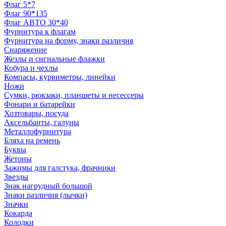
Флаг 5*7
Флаг 90*135
Флаг АВТО 30*40
Фурнитура к флагам
Фурнитура на форму, знаки различия
Снаряжение
Жезлы и сигнальные флажки
Кобура и чехлы
Компасы, курвиметры, линейки
Ножи
Сумки, рюкзаки, планшеты и несессеры
Фонари и батарейки
Хозтовары, посуда
Аксельбанты, галуны
Металлофурнитура
Бляха на ремень
Буквы
Жетоны
Зажимы для галстука, фрачники
Звезды
Знак нагрудный большой
Знаки различия (лычки)
Значки
Кокарда
Колодки