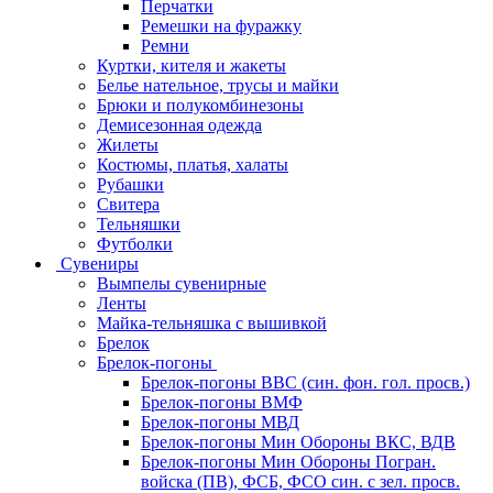
Перчатки
Ремешки на фуражку
Ремни
Куртки, кителя и жакеты
Белье нательное, трусы и майки
Брюки и полукомбинезоны
Демисезонная одежда
Жилеты
Костюмы, платья, халаты
Рубашки
Свитера
Тельняшки
Футболки
Сувениры
Вымпелы сувенирные
Ленты
Майка-тельняшка с вышивкой
Брелок
Брелок-погоны
Брелок-погоны ВВС (син. фон. гол. просв.)
Брелок-погоны ВМФ
Брелок-погоны МВД
Брелок-погоны Мин Обороны ВКС, ВДВ
Брелок-погоны Мин Обороны Погран.
войска (ПВ), ФСБ, ФСО син. с зел. просв.