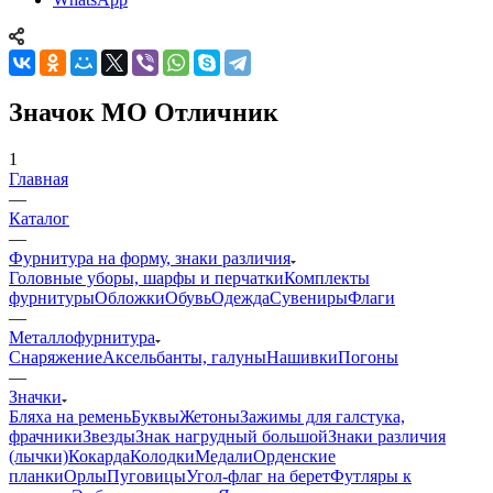
Значок МО Отличник
1
Главная
—
Каталог
—
Фурнитура на форму, знаки различия
Головные уборы, шарфы и перчатки
Комплекты
фурнитуры
Обложки
Обувь
Одежда
Сувениры
Флаги
—
Металлофурнитура
Снаряжение
Аксельбанты, галуны
Нашивки
Погоны
—
Значки
Бляха на ремень
Буквы
Жетоны
Зажимы для галстука,
фрачники
Звезды
Знак нагрудный большой
Знаки различия
(лычки)
Кокарда
Колодки
Медали
Орденские
планки
Орлы
Пуговицы
Угол-флаг на берет
Футляры к