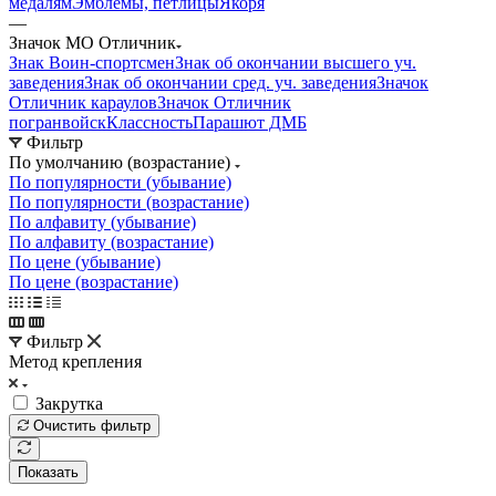
медалям
Эмблемы, петлицы
Якоря
—
Значок МО Отличник
Знак Воин-спортсмен
Знак об окончании высшего уч.
заведения
Знак об окончании сред. уч. заведения
Значок
Отличник караулов
Значок Отличник
погранвойск
Классность
Парашют ДМБ
Фильтр
По умолчанию (возрастание)
По популярности (убывание)
По популярности (возрастание)
По алфавиту (убывание)
По алфавиту (возрастание)
По цене (убывание)
По цене (возрастание)
Фильтр
Метод крепления
Закрутка
Очистить фильтр
Показать