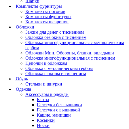
Шапки
Комплекты фурнитуры
Комплекты погонов
Комплекты фурнитуры
Комплекты шевронов
Обложки
Зажим для денег с тиснением
Обложка без окна с тиснением
Обложка многофункциональная с металлическим
гербом
Обложки Мин. Обороны, бланки, вкладыши
Обложка многофункциональная с тиснением
Цепочки к обложкам
Обложка с металлическим гербом
Обложка с окном и тиснением
Обувь
Стельки и шнурки
Одежда
Аксессуары к одежде
Банты
Галстуки без вышивки
Галстуки с вышивкой
Кашне, манишки
Косынки
Носки