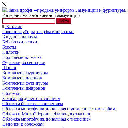
Интернет-магазин военной аммуниции
Найти
Каталог
Головные уборы, шарфы и перчатки
Банданы, панамы
Бейсболки, кепки
Береты
Пилотки
Подшлемник, маска
Фуражки, бескозырки
Шапки
Комплекты фурнитуры
Комплекты погонов
Комплекты фурнитуры
Комплекты шевронов
Обложки
Зажим для денег с тиснением
Обложка без окна с тиснением
Обложка многофункциональная с металлическим гербом
Обложки Мин. Обороны, бланки, вкладыши
Обложка многофункциональная с тиснением
Цепочки к обложкам