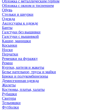
Обложка с металлическим гербом
Обложка с окном и тиснением
Обувь
Стельки и шнурки
Одежда
Аксессуары к одежде
Банты
Галстуки без вышивки
Галстуки с вышивкой
Кашне, манишки
Косынки
Носки
Перчатки
Ремешки на фуражку
Ремни
Куртки, кителя и жакеты
Белье нательное, трусы и майки
Брюки и полукомбинезоны
Демисезонная одежда
Жилеты
Костюмы, платья, халаты
Рубашки
Свитера
Тельняшки
Футболки