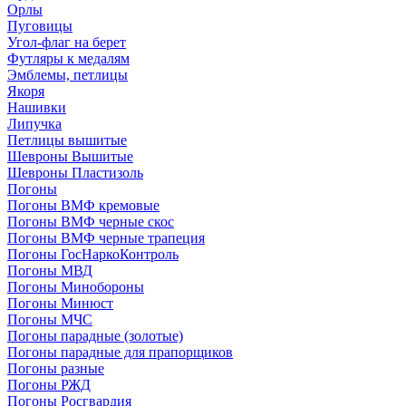
Орлы
Пуговицы
Угол-флаг на берет
Футляры к медалям
Эмблемы, петлицы
Якоря
Нашивки
Липучка
Петлицы вышитые
Шевроны Вышитые
Шевроны Пластизоль
Погоны
Погоны ВМФ кремовые
Погоны ВМФ черные скос
Погоны ВМФ черные трапеция
Погоны ГосНаркоКонтроль
Погоны МВД
Погоны Минобороны
Погоны Минюст
Погоны МЧС
Погоны парадные (золотые)
Погоны парадные для прапорщиков
Погоны разные
Погоны РЖД
Погоны Росгвардия