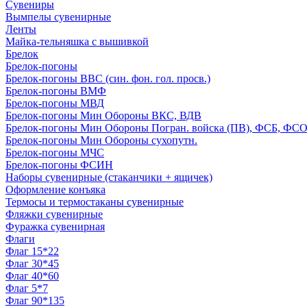
Сувениры
Вымпелы сувенирные
Ленты
Майка-тельняшка с вышивкой
Брелок
Брелок-погоны
Брелок-погоны ВВС (син. фон. гол. просв.)
Брелок-погоны ВМФ
Брелок-погоны МВД
Брелок-погоны Мин Обороны ВКС, ВДВ
Брелок-погоны Мин Обороны Погран. войска (ПВ), ФСБ, ФСО с
Брелок-погоны Мин Обороны сухопутн.
Брелок-погоны МЧС
Брелок-погоны ФСИН
Наборы сувенирные (стаканчики + ящичек)
Оформление конъяка
Термосы и термостаканы сувенирные
Фляжки сувенирные
Фуражка сувенирная
Флаги
Флаг 15*22
Флаг 30*45
Флаг 40*60
Флаг 5*7
Флаг 90*135