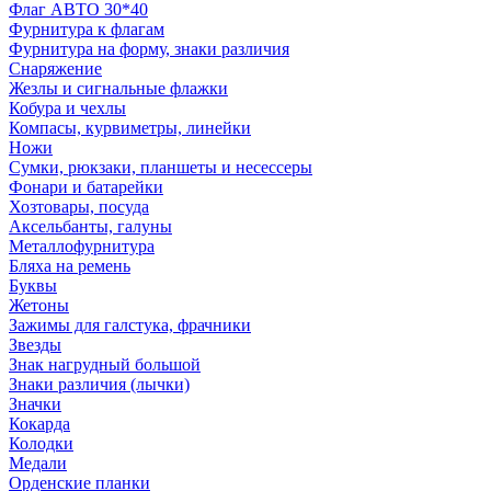
Флаг АВТО 30*40
Фурнитура к флагам
Фурнитура на форму, знаки различия
Снаряжение
Жезлы и сигнальные флажки
Кобура и чехлы
Компасы, курвиметры, линейки
Ножи
Сумки, рюкзаки, планшеты и несессеры
Фонари и батарейки
Хозтовары, посуда
Аксельбанты, галуны
Металлофурнитура
Бляха на ремень
Буквы
Жетоны
Зажимы для галстука, фрачники
Звезды
Знак нагрудный большой
Знаки различия (лычки)
Значки
Кокарда
Колодки
Медали
Орденские планки