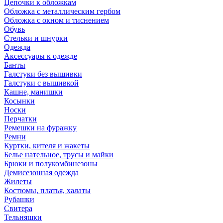
Цепочки к обложкам
Обложка с металлическим гербом
Обложка с окном и тиснением
Обувь
Стельки и шнурки
Одежда
Аксессуары к одежде
Банты
Галстуки без вышивки
Галстуки с вышивкой
Кашне, манишки
Косынки
Носки
Перчатки
Ремешки на фуражку
Ремни
Куртки, кителя и жакеты
Белье нательное, трусы и майки
Брюки и полукомбинезоны
Демисезонная одежда
Жилеты
Костюмы, платья, халаты
Рубашки
Свитера
Тельняшки