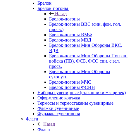
Брелок
Брелок-погоны
Назад
Брелок-погоны
Брелок-погоны ВВС (син. фон. гол.
просв.)
Брелок-погоны ВМФ
Брелок-погоны МВД
Брелок-погоны Мин Обороны ВКС,
ВДВ
Брелок-погоны Мин Обороны Погран.
войска (ПВ), ФСБ, ФСО син. с зел.
просв.
Брелок-погоны Мин Обороны
сухопутн.
Брелок-погоны МЧС
Брелок-погоны ФСИН
Наборы сувенирные (стаканчики + ящичек)
Оформление конъяка
Термосы и термостаканы сувенирные
Фляжки сувенирные
Фуражка сувенирная
Флаги
Назад
Флаги