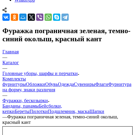
Фуражка пограничная зеленая, темно-
синий околыш, красный кант
Главная
—
Каталог
—
Головные уборы, шарфы и перчатки
Комплекты
фурнитуры
Обложки
Обувь
Одежда
Сувениры
Флаги
Фурнитура
на форму, знаки различия
—
Фуражки, бескозырки
Банданы, панамы
Бейсболки,
кепки
Береты
Пилотки
Подшлемник, маска
Шапки
—
Фуражка пограничная зеленая, темно-синий околыш,
красный кант