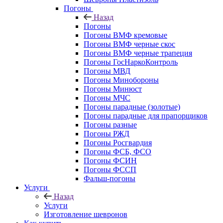
Погоны
Назад
Погоны
Погоны ВМФ кремовые
Погоны ВМФ черные скос
Погоны ВМФ черные трапеция
Погоны ГосНаркоКонтроль
Погоны МВД
Погоны Минобороны
Погоны Минюст
Погоны МЧС
Погоны парадные (золотые)
Погоны парадные для прапорщиков
Погоны разные
Погоны РЖД
Погоны Росгвардия
Погоны ФСБ, ФСО
Погоны ФСИН
Погоны ФССП
Фальш-погоны
Услуги
Назад
Услуги
Изготовление шевронов