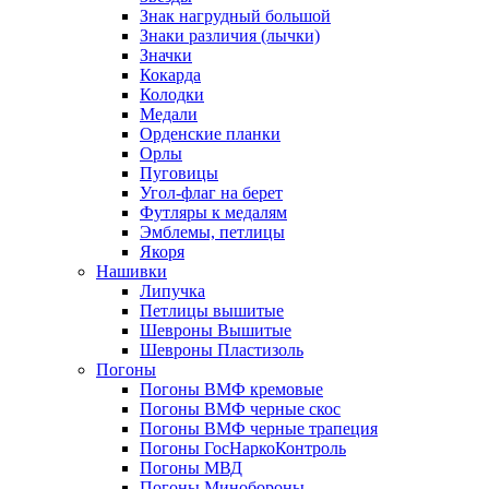
Знак нагрудный большой
Знаки различия (лычки)
Значки
Кокарда
Колодки
Медали
Орденские планки
Орлы
Пуговицы
Угол-флаг на берет
Футляры к медалям
Эмблемы, петлицы
Якоря
Нашивки
Липучка
Петлицы вышитые
Шевроны Вышитые
Шевроны Пластизоль
Погоны
Погоны ВМФ кремовые
Погоны ВМФ черные скос
Погоны ВМФ черные трапеция
Погоны ГосНаркоКонтроль
Погоны МВД
Погоны Минобороны