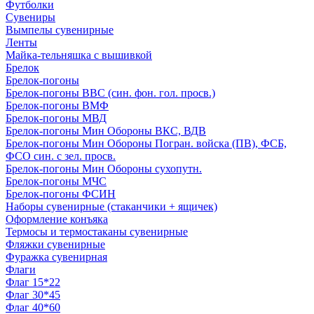
Футболки
Сувениры
Вымпелы сувенирные
Ленты
Майка-тельняшка с вышивкой
Брелок
Брелок-погоны
Брелок-погоны ВВС (син. фон. гол. просв.)
Брелок-погоны ВМФ
Брелок-погоны МВД
Брелок-погоны Мин Обороны ВКС, ВДВ
Брелок-погоны Мин Обороны Погран. войска (ПВ), ФСБ,
ФСО син. с зел. просв.
Брелок-погоны Мин Обороны сухопутн.
Брелок-погоны МЧС
Брелок-погоны ФСИН
Наборы сувенирные (стаканчики + ящичек)
Оформление конъяка
Термосы и термостаканы сувенирные
Фляжки сувенирные
Фуражка сувенирная
Флаги
Флаг 15*22
Флаг 30*45
Флаг 40*60