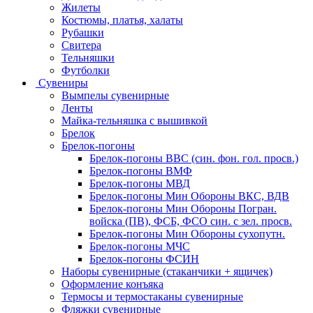
Жилеты
Костюмы, платья, халаты
Рубашки
Свитера
Тельняшки
Футболки
Сувениры
Вымпелы сувенирные
Ленты
Майка-тельняшка с вышивкой
Брелок
Брелок-погоны
Брелок-погоны ВВС (син. фон. гол. просв.)
Брелок-погоны ВМФ
Брелок-погоны МВД
Брелок-погоны Мин Обороны ВКС, ВДВ
Брелок-погоны Мин Обороны Погран.
войска (ПВ), ФСБ, ФСО син. с зел. просв.
Брелок-погоны Мин Обороны сухопутн.
Брелок-погоны МЧС
Брелок-погоны ФСИН
Наборы сувенирные (стаканчики + ящичек)
Оформление конъяка
Термосы и термостаканы сувенирные
Фляжки сувенирные