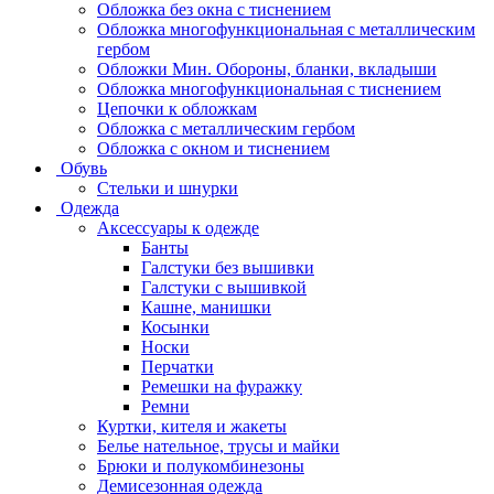
Обложка без окна с тиснением
Обложка многофункциональная с металлическим
гербом
Обложки Мин. Обороны, бланки, вкладыши
Обложка многофункциональная с тиснением
Цепочки к обложкам
Обложка с металлическим гербом
Обложка с окном и тиснением
Обувь
Стельки и шнурки
Одежда
Аксессуары к одежде
Банты
Галстуки без вышивки
Галстуки с вышивкой
Кашне, манишки
Косынки
Носки
Перчатки
Ремешки на фуражку
Ремни
Куртки, кителя и жакеты
Белье нательное, трусы и майки
Брюки и полукомбинезоны
Демисезонная одежда