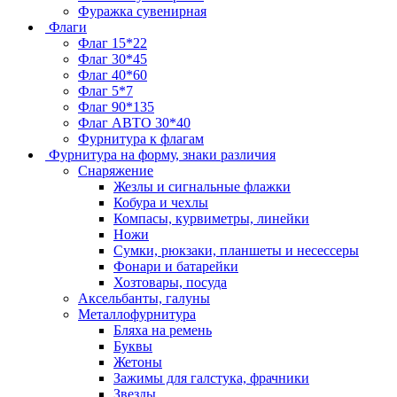
Фуражка сувенирная
Флаги
Флаг 15*22
Флаг 30*45
Флаг 40*60
Флаг 5*7
Флаг 90*135
Флаг АВТО 30*40
Фурнитура к флагам
Фурнитура на форму, знаки различия
Снаряжение
Жезлы и сигнальные флажки
Кобура и чехлы
Компасы, курвиметры, линейки
Ножи
Сумки, рюкзаки, планшеты и несессеры
Фонари и батарейки
Хозтовары, посуда
Аксельбанты, галуны
Металлофурнитура
Бляха на ремень
Буквы
Жетоны
Зажимы для галстука, фрачники
Звезды