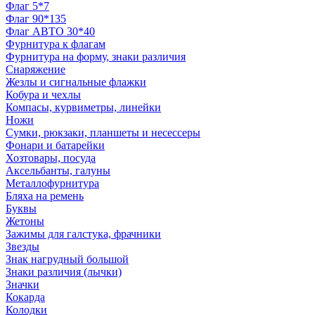
Флаг 5*7
Флаг 90*135
Флаг АВТО 30*40
Фурнитура к флагам
Фурнитура на форму, знаки различия
Снаряжение
Жезлы и сигнальные флажки
Кобура и чехлы
Компасы, курвиметры, линейки
Ножи
Сумки, рюкзаки, планшеты и несессеры
Фонари и батарейки
Хозтовары, посуда
Аксельбанты, галуны
Металлофурнитура
Бляха на ремень
Буквы
Жетоны
Зажимы для галстука, фрачники
Звезды
Знак нагрудный большой
Знаки различия (лычки)
Значки
Кокарда
Колодки