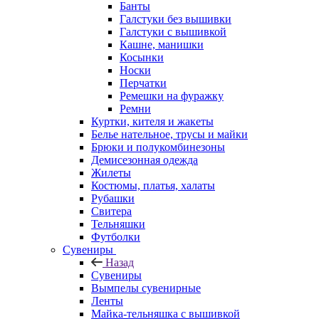
Банты
Галстуки без вышивки
Галстуки с вышивкой
Кашне, манишки
Косынки
Носки
Перчатки
Ремешки на фуражку
Ремни
Куртки, кителя и жакеты
Белье нательное, трусы и майки
Брюки и полукомбинезоны
Демисезонная одежда
Жилеты
Костюмы, платья, халаты
Рубашки
Свитера
Тельняшки
Футболки
Сувениры
Назад
Сувениры
Вымпелы сувенирные
Ленты
Майка-тельняшка с вышивкой