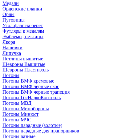
Медали
Орденские планки
Орлы
Пуговицы
Угол-флаг на берет
Футляры к медалям
Эмблемы, петлицы
Якоря
Нашивки
Липучка
Петлицы вышитые
Шевроны Вышитые
Шевроны Пластизоль
Погоны
Погоны ВМФ кремовые
Погоны ВМФ черные скос
Погоны ВМФ черные трапеция
Погоны ГосНаркоКонтроль
Погоны МВД
Погоны Минобороны
Погоны Минюст
Погоны МЧС
Погоны парадные (золотые)
Погоны парадные для прапорщиков
Погоны разные