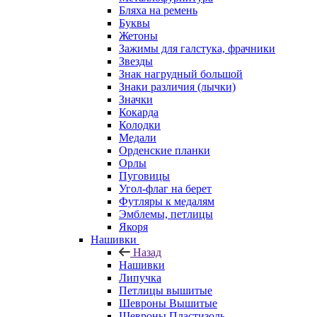
Бляха на ремень
Буквы
Жетоны
Зажимы для галстука, фрачники
Звезды
Знак нагрудный большой
Знаки различия (лычки)
Значки
Кокарда
Колодки
Медали
Орденские планки
Орлы
Пуговицы
Угол-флаг на берет
Футляры к медалям
Эмблемы, петлицы
Якоря
Нашивки
Назад
Нашивки
Липучка
Петлицы вышитые
Шевроны Вышитые
Шевроны Пластизоль