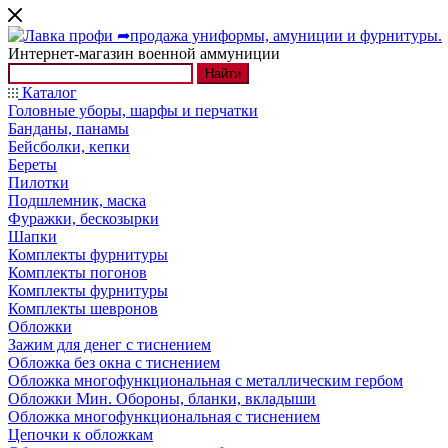
Интернет-магазин военной аммуниции
Найти
Каталог
Головные уборы, шарфы и перчатки
Банданы, панамы
Бейсболки, кепки
Береты
Пилотки
Подшлемник, маска
Фуражки, бескозырки
Шапки
Комплекты фурнитуры
Комплекты погонов
Комплекты фурнитуры
Комплекты шевронов
Обложки
Зажим для денег с тиснением
Обложка без окна с тиснением
Обложка многофункциональная с металлическим гербом
Обложки Мин. Обороны, бланки, вкладыши
Обложка многофункциональная с тиснением
Цепочки к обложкам