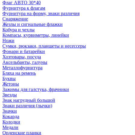
Флаг АВТО 30*40
Фурнитура к флагам
Фурнитура на форму, знаки различия
Снаряжение
Жезлы и сигнальные флажки
Кобура и чехлы
Компасы, курвиметры, линейки
Ножи
Сумки, рюкзаки, планшеты и несессеры
Фонари и батарейки
Хозтовары, посуда
Аксельбанты, галуны
Металлофурнитура
Бляха на ремень
Буквы
Жетоны
Зажимы для галстука, фрачники
Звезды
Знак нагрудный большой
Знаки различия (лычки)
Значки
Кокарда
Колодки
Медали
Орденские планки