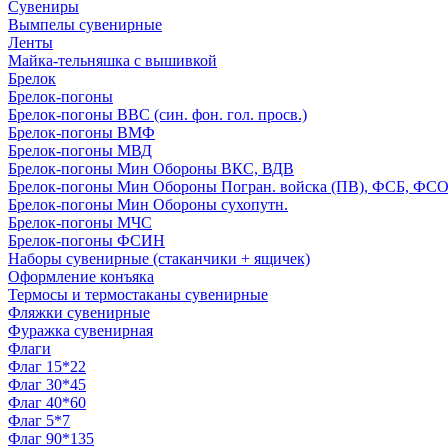
Сувениры
Вымпелы сувенирные
Ленты
Майка-тельняшка с вышивкой
Брелок
Брелок-погоны
Брелок-погоны ВВС (син. фон. гол. просв.)
Брелок-погоны ВМФ
Брелок-погоны МВД
Брелок-погоны Мин Обороны ВКС, ВДВ
Брелок-погоны Мин Обороны Погран. войска (ПВ), ФСБ, ФСО с
Брелок-погоны Мин Обороны сухопутн.
Брелок-погоны МЧС
Брелок-погоны ФСИН
Наборы сувенирные (стаканчики + ящичек)
Оформление конъяка
Термосы и термостаканы сувенирные
Фляжки сувенирные
Фуражка сувенирная
Флаги
Флаг 15*22
Флаг 30*45
Флаг 40*60
Флаг 5*7
Флаг 90*135