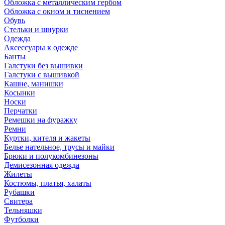
Обложка с металлическим гербом
Обложка с окном и тиснением
Обувь
Стельки и шнурки
Одежда
Аксессуары к одежде
Банты
Галстуки без вышивки
Галстуки с вышивкой
Кашне, манишки
Косынки
Носки
Перчатки
Ремешки на фуражку
Ремни
Куртки, кителя и жакеты
Белье нательное, трусы и майки
Брюки и полукомбинезоны
Демисезонная одежда
Жилеты
Костюмы, платья, халаты
Рубашки
Свитера
Тельняшки
Футболки