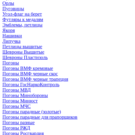
Орлы
Пуговицы
Угол-флаг на берет
Футляры к медалям
Эмблемы, петлицы
Якоря
Нашивки
Липучка
Петлицы вышитые
Шевроны Вышитые
Шевроны Пластизоль
Погоны
Погоны ВМФ кремовые
Погоны ВМФ черные скос
Погоны ВМФ черные трапеция
Погоны ГосНаркоКонтроль
Погоны МВД
Погоны Минобороны
Погоны Минюст
Погоны МЧС
Погоны парадные (золотые)
Погоны парадные для прапорщиков
Погоны разные
Погоны РЖД
Погоны Росгвардия