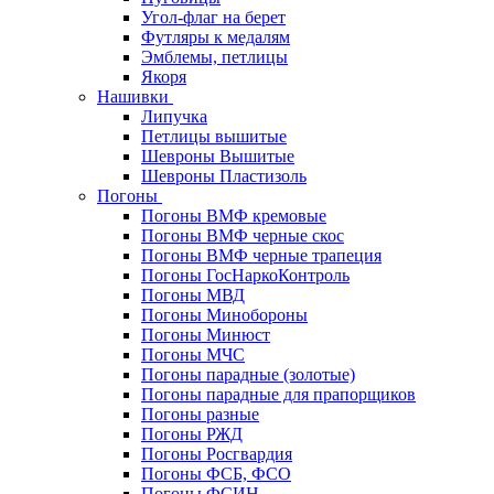
Угол-флаг на берет
Футляры к медалям
Эмблемы, петлицы
Якоря
Нашивки
Липучка
Петлицы вышитые
Шевроны Вышитые
Шевроны Пластизоль
Погоны
Погоны ВМФ кремовые
Погоны ВМФ черные скос
Погоны ВМФ черные трапеция
Погоны ГосНаркоКонтроль
Погоны МВД
Погоны Минобороны
Погоны Минюст
Погоны МЧС
Погоны парадные (золотые)
Погоны парадные для прапорщиков
Погоны разные
Погоны РЖД
Погоны Росгвардия
Погоны ФСБ, ФСО
Погоны ФСИН