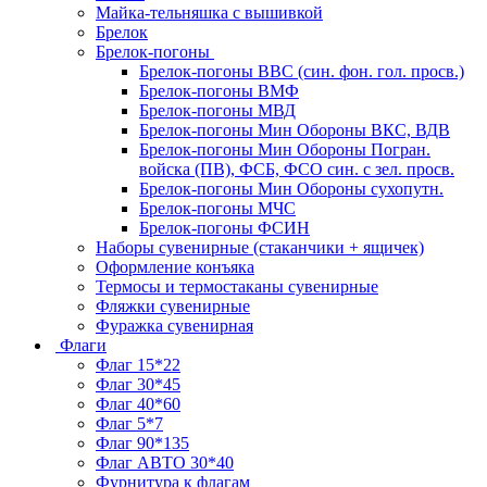
Майка-тельняшка с вышивкой
Брелок
Брелок-погоны
Брелок-погоны ВВС (син. фон. гол. просв.)
Брелок-погоны ВМФ
Брелок-погоны МВД
Брелок-погоны Мин Обороны ВКС, ВДВ
Брелок-погоны Мин Обороны Погран.
войска (ПВ), ФСБ, ФСО син. с зел. просв.
Брелок-погоны Мин Обороны сухопутн.
Брелок-погоны МЧС
Брелок-погоны ФСИН
Наборы сувенирные (стаканчики + ящичек)
Оформление конъяка
Термосы и термостаканы сувенирные
Фляжки сувенирные
Фуражка сувенирная
Флаги
Флаг 15*22
Флаг 30*45
Флаг 40*60
Флаг 5*7
Флаг 90*135
Флаг АВТО 30*40
Фурнитура к флагам