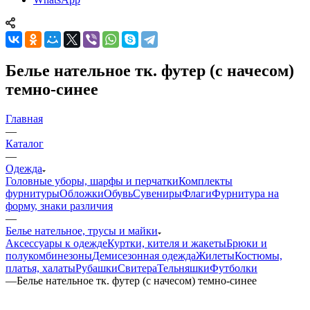
Белье нательное тк. футер (с начесом)
темно-синее
Главная
—
Каталог
—
Одежда
Головные уборы, шарфы и перчатки
Комплекты
фурнитуры
Обложки
Обувь
Сувениры
Флаги
Фурнитура на
форму, знаки различия
—
Белье нательное, трусы и майки
Аксессуары к одежде
Куртки, кителя и жакеты
Брюки и
полукомбинезоны
Демисезонная одежда
Жилеты
Костюмы,
платья, халаты
Рубашки
Свитера
Тельняшки
Футболки
—
Белье нательное тк. футер (с начесом) темно-синее