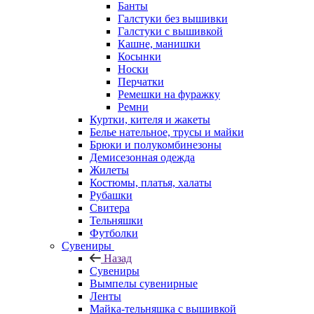
Банты
Галстуки без вышивки
Галстуки с вышивкой
Кашне, манишки
Косынки
Носки
Перчатки
Ремешки на фуражку
Ремни
Куртки, кителя и жакеты
Белье нательное, трусы и майки
Брюки и полукомбинезоны
Демисезонная одежда
Жилеты
Костюмы, платья, халаты
Рубашки
Свитера
Тельняшки
Футболки
Сувениры
Назад
Сувениры
Вымпелы сувенирные
Ленты
Майка-тельняшка с вышивкой