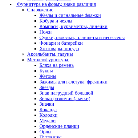
Фурнитура на форму, знаки различия
Снаряжение
Жезлы и сигнальные флажки
Кобура и чехлы
Компасы, курвиметры, линейки
Ножи
Сумки, рюкзаки, планшеты и несессеры
Фонари и батарейки
Хозтовары, посуда
Аксельбанты, галуны
Металлофурнитура
Бляха на ремень
Буквы
Жетоны
Зажимы для галстука, фрачники
Звезды
Знак нагрудный большой
Знаки различия (лычки)
Значки
Кокарда
Колодки
Медали
Орденские планки
Орлы
Пуговицы