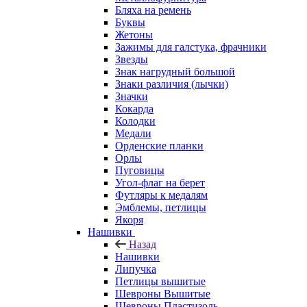
Бляха на ремень
Буквы
Жетоны
Зажимы для галстука, фрачники
Звезды
Знак нагрудный большой
Знаки различия (лычки)
Значки
Кокарда
Колодки
Медали
Орденские планки
Орлы
Пуговицы
Угол-флаг на берет
Футляры к медалям
Эмблемы, петлицы
Якоря
Нашивки
Назад
Нашивки
Липучка
Петлицы вышитые
Шевроны Вышитые
Шевроны Пластизоль