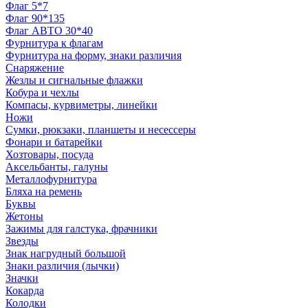
Флаг 5*7
Флаг 90*135
Флаг АВТО 30*40
Фурнитура к флагам
Фурнитура на форму, знаки различия
Снаряжение
Жезлы и сигнальные флажки
Кобура и чехлы
Компасы, курвиметры, линейки
Ножи
Сумки, рюкзаки, планшеты и несессеры
Фонари и батарейки
Хозтовары, посуда
Аксельбанты, галуны
Металлофурнитура
Бляха на ремень
Буквы
Жетоны
Зажимы для галстука, фрачники
Звезды
Знак нагрудный большой
Знаки различия (лычки)
Значки
Кокарда
Колодки