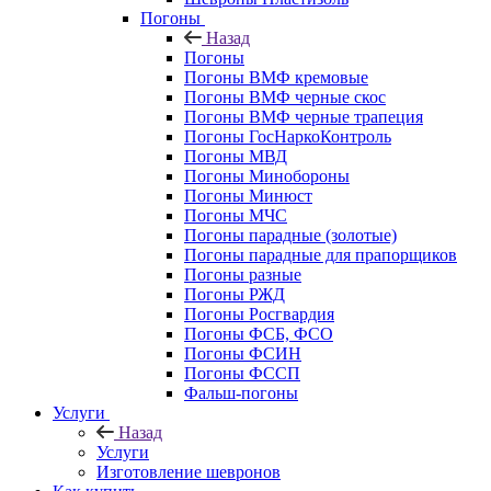
Погоны
Назад
Погоны
Погоны ВМФ кремовые
Погоны ВМФ черные скос
Погоны ВМФ черные трапеция
Погоны ГосНаркоКонтроль
Погоны МВД
Погоны Минобороны
Погоны Минюст
Погоны МЧС
Погоны парадные (золотые)
Погоны парадные для прапорщиков
Погоны разные
Погоны РЖД
Погоны Росгвардия
Погоны ФСБ, ФСО
Погоны ФСИН
Погоны ФССП
Фальш-погоны
Услуги
Назад
Услуги
Изготовление шевронов