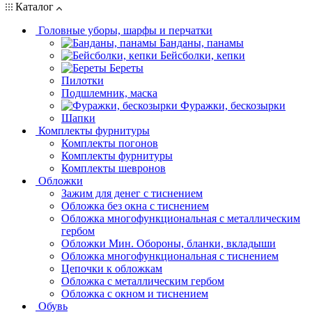
Каталог
Головные уборы, шарфы и перчатки
Банданы, панамы
Бейсболки, кепки
Береты
Пилотки
Подшлемник, маска
Фуражки, бескозырки
Шапки
Комплекты фурнитуры
Комплекты погонов
Комплекты фурнитуры
Комплекты шевронов
Обложки
Зажим для денег с тиснением
Обложка без окна с тиснением
Обложка многофункциональная с металлическим
гербом
Обложки Мин. Обороны, бланки, вкладыши
Обложка многофункциональная с тиснением
Цепочки к обложкам
Обложка с металлическим гербом
Обложка с окном и тиснением
Обувь