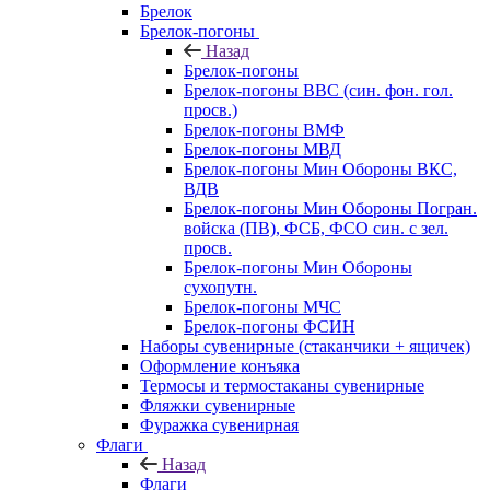
Брелок
Брелок-погоны
Назад
Брелок-погоны
Брелок-погоны ВВС (син. фон. гол.
просв.)
Брелок-погоны ВМФ
Брелок-погоны МВД
Брелок-погоны Мин Обороны ВКС,
ВДВ
Брелок-погоны Мин Обороны Погран.
войска (ПВ), ФСБ, ФСО син. с зел.
просв.
Брелок-погоны Мин Обороны
сухопутн.
Брелок-погоны МЧС
Брелок-погоны ФСИН
Наборы сувенирные (стаканчики + ящичек)
Оформление конъяка
Термосы и термостаканы сувенирные
Фляжки сувенирные
Фуражка сувенирная
Флаги
Назад
Флаги