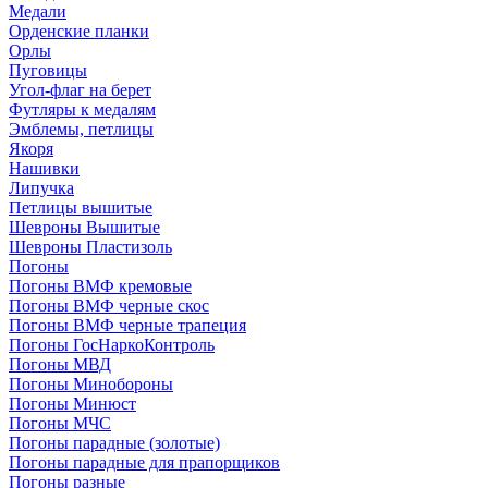
Медали
Орденские планки
Орлы
Пуговицы
Угол-флаг на берет
Футляры к медалям
Эмблемы, петлицы
Якоря
Нашивки
Липучка
Петлицы вышитые
Шевроны Вышитые
Шевроны Пластизоль
Погоны
Погоны ВМФ кремовые
Погоны ВМФ черные скос
Погоны ВМФ черные трапеция
Погоны ГосНаркоКонтроль
Погоны МВД
Погоны Минобороны
Погоны Минюст
Погоны МЧС
Погоны парадные (золотые)
Погоны парадные для прапорщиков
Погоны разные