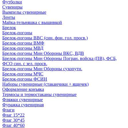
Футболки
Сувениры
Вымпелы сувенирные
Ленты
Майка-тельняшка с вышивкой
Брелок
Брелок-погоны
Брелок-погоны ВВС (син. фон. гол. просв.)
Брелок-погоны ВМФ
Брелок-погоны МВД
Брелок-погоны Мин Обороны ВКС, ВДВ
Брелок-погоны Мин Обороны Погран. войска (ПВ), ФСБ,
ФСО син. с зел. просв.
Брелок-погоны Мин Обороны сухопутн.
Брелок-погоны МЧС
Брелок-погоны ФСИН
Наборы сувенирные (стаканчики + ящичек)
Оформление конъяка
Термосы и термостаканы сувенирные
Фляжки сувенирные
Фуражка сувенирная
Флаги
Флаг 15*22
Флаг 30*45
Флаг 40*60