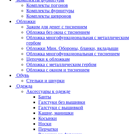
Комплекты погонов
Комплекты фурнитуры
Комплекты шевронов
Обложки
Зажим для денег с тиснением
Обложка без окна с тиснением
Обложка многофункциональная с металлическим
гербом
Обложки Мин. Обороны, бланки, вкладыши
Обложка многофункциональная с тиснением
Цепочки к обложкам
Обложка с металлическим гербом
Обложка с окном и тиснением
Обувь
Стельки и шнурки
Одежда
Аксессуары к одежде
Банты
Галстуки без вышивки
Галстуки с вышивкой
Кашне, манишки
Косынки
Носки
Перчатки