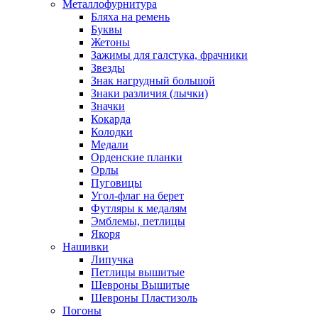
Металлофурнитура
Бляха на ремень
Буквы
Жетоны
Зажимы для галстука, фрачники
Звезды
Знак нагрудный большой
Знаки различия (лычки)
Значки
Кокарда
Колодки
Медали
Орденские планки
Орлы
Пуговицы
Угол-флаг на берет
Футляры к медалям
Эмблемы, петлицы
Якоря
Нашивки
Липучка
Петлицы вышитые
Шевроны Вышитые
Шевроны Пластизоль
Погоны