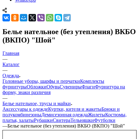
Белье нательное (без утепления) ВКБО
(ВКПО) "Шой"
Главная
—
Каталог
—
Одежда
Головные уборы, шарфы и перчатки
Комплекты
фурнитуры
Обложки
Обувь
Сувениры
Флаги
Фурнитура на
форму, знаки различия
—
Белье нательное, трусы и майки
Аксессуары к одежде
Куртки, кителя и жакеты
Брюки и
полукомбинезоны
Демисезонная одежда
Жилеты
Костюмы,
платья, халаты
Рубашки
Свитера
Тельняшки
Футболки
—
Белье нательное (без утепления) ВКБО (ВКПО) "Шой"