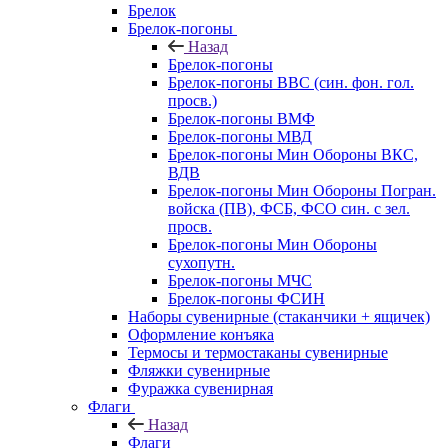
Брелок
Брелок-погоны
Назад
Брелок-погоны
Брелок-погоны ВВС (син. фон. гол.
просв.)
Брелок-погоны ВМФ
Брелок-погоны МВД
Брелок-погоны Мин Обороны ВКС,
ВДВ
Брелок-погоны Мин Обороны Погран.
войска (ПВ), ФСБ, ФСО син. с зел.
просв.
Брелок-погоны Мин Обороны
сухопутн.
Брелок-погоны МЧС
Брелок-погоны ФСИН
Наборы сувенирные (стаканчики + ящичек)
Оформление конъяка
Термосы и термостаканы сувенирные
Фляжки сувенирные
Фуражка сувенирная
Флаги
Назад
Флаги