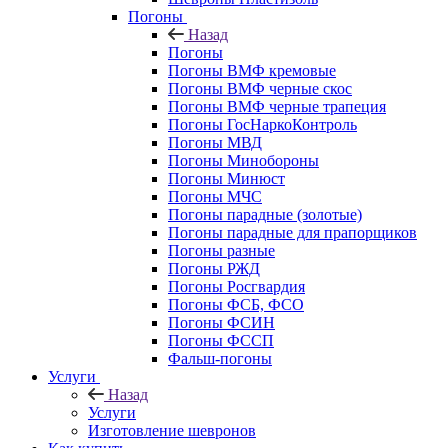
Погоны
Назад
Погоны
Погоны ВМФ кремовые
Погоны ВМФ черные скос
Погоны ВМФ черные трапеция
Погоны ГосНаркоКонтроль
Погоны МВД
Погоны Минобороны
Погоны Минюст
Погоны МЧС
Погоны парадные (золотые)
Погоны парадные для прапорщиков
Погоны разные
Погоны РЖД
Погоны Росгвардия
Погоны ФСБ, ФСО
Погоны ФСИН
Погоны ФССП
Фальш-погоны
Услуги
Назад
Услуги
Изготовление шевронов