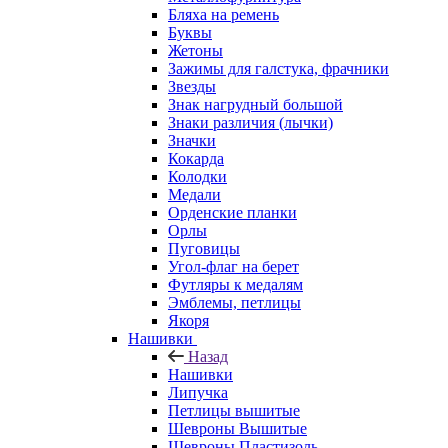
Бляха на ремень
Буквы
Жетоны
Зажимы для галстука, фрачники
Звезды
Знак нагрудный большой
Знаки различия (лычки)
Значки
Кокарда
Колодки
Медали
Орденские планки
Орлы
Пуговицы
Угол-флаг на берет
Футляры к медалям
Эмблемы, петлицы
Якоря
Нашивки
Назад
Нашивки
Липучка
Петлицы вышитые
Шевроны Вышитые
Шевроны Пластизоль