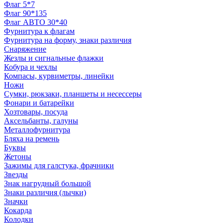
Флаг 5*7
Флаг 90*135
Флаг АВТО 30*40
Фурнитура к флагам
Фурнитура на форму, знаки различия
Снаряжение
Жезлы и сигнальные флажки
Кобура и чехлы
Компасы, курвиметры, линейки
Ножи
Сумки, рюкзаки, планшеты и несессеры
Фонари и батарейки
Хозтовары, посуда
Аксельбанты, галуны
Металлофурнитура
Бляха на ремень
Буквы
Жетоны
Зажимы для галстука, фрачники
Звезды
Знак нагрудный большой
Знаки различия (лычки)
Значки
Кокарда
Колодки