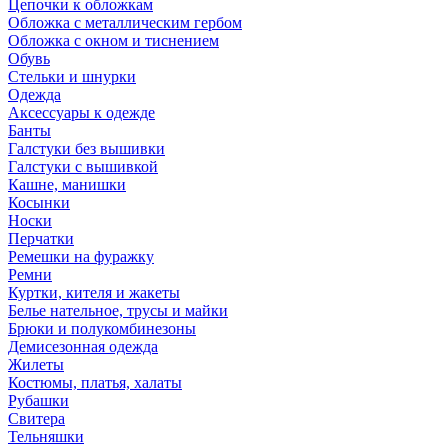
Цепочки к обложкам
Обложка с металлическим гербом
Обложка с окном и тиснением
Обувь
Стельки и шнурки
Одежда
Аксессуары к одежде
Банты
Галстуки без вышивки
Галстуки с вышивкой
Кашне, манишки
Косынки
Носки
Перчатки
Ремешки на фуражку
Ремни
Куртки, кителя и жакеты
Белье нательное, трусы и майки
Брюки и полукомбинезоны
Демисезонная одежда
Жилеты
Костюмы, платья, халаты
Рубашки
Свитера
Тельняшки