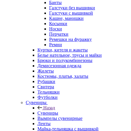
Банты
Галстуки без вышивки
Галстуки с вышивкой
Кашне, манишки
Косынки
Носки
Перчатки
Ремешки на фуражку
Ремни
Куртки, кителя и жакеты
Белье нательное, трусы и майки
Брюки и полукомбинезоны
Демисезонная одежда
Жилеты
Костюмы, платья, халаты
Рубашки
Свитера
Тельняшки
Футболки
Сувениры
Назад
Сувениры
Вымпелы сувенирные
Ленты
Майка-тельняшка с вышивкой