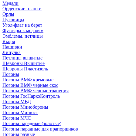
Медали
Орденские планки
Орлы
Пуговицы
Угол-флаг на берет
Футляры к медалям
Эмблемы, петлицы
Якоря
Нашивки
Липучка
Петлицы вышитые
Шевроны Вышитые
Шевроны Пластизоль
Погоны
Погоны ВМФ кремовые
Погоны ВМФ черные скос
Погоны ВМФ черные трапеция
Погоны ГосНаркоКонтроль
Погоны МВД
Погоны Минобороны
Погоны Минюст
Погоны МЧС
Погоны парадные (золотые)
Погоны парадные для прапорщиков
Погоны разные