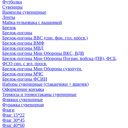
Футболки
Сувениры
Вымпелы сувенирные
Ленты
Майка-тельняшка с вышивкой
Брелок
Брелок-погоны
Брелок-погоны ВВС (син. фон. гол. просв.)
Брелок-погоны ВМФ
Брелок-погоны МВД
Брелок-погоны Мин Обороны ВКС, ВДВ
Брелок-погоны Мин Обороны Погран. войска (ПВ), ФСБ,
ФСО син. с зел. просв.
Брелок-погоны Мин Обороны сухопутн.
Брелок-погоны МЧС
Брелок-погоны ФСИН
Наборы сувенирные (стаканчики + ящичек)
Оформление конъяка
Термосы и термостаканы сувенирные
Фляжки сувенирные
Фуражка сувенирная
Флаги
Флаг 15*22
Флаг 30*45
Флаг 40*60