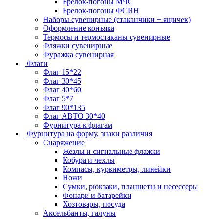
Брелок-погоны МЧС
Брелок-погоны ФСИН
Наборы сувенирные (стаканчики + ящичек)
Оформление конъяка
Термосы и термостаканы сувенирные
Фляжки сувенирные
Фуражка сувенирная
Флаги
Флаг 15*22
Флаг 30*45
Флаг 40*60
Флаг 5*7
Флаг 90*135
Флаг АВТО 30*40
Фурнитура к флагам
Фурнитура на форму, знаки различия
Снаряжение
Жезлы и сигнальные флажки
Кобура и чехлы
Компасы, курвиметры, линейки
Ножи
Сумки, рюкзаки, планшеты и несессеры
Фонари и батарейки
Хозтовары, посуда
Аксельбанты, галуны