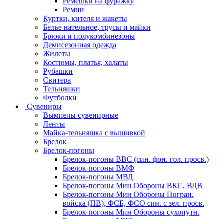
Ремешки на фуражку
Ремни
Куртки, кителя и жакеты
Белье нательное, трусы и майки
Брюки и полукомбинезоны
Демисезонная одежда
Жилеты
Костюмы, платья, халаты
Рубашки
Свитера
Тельняшки
Футболки
Сувениры
Вымпелы сувенирные
Ленты
Майка-тельняшка с вышивкой
Брелок
Брелок-погоны
Брелок-погоны ВВС (син. фон. гол. просв.)
Брелок-погоны ВМФ
Брелок-погоны МВД
Брелок-погоны Мин Обороны ВКС, ВДВ
Брелок-погоны Мин Обороны Погран.
войска (ПВ), ФСБ, ФСО син. с зел. просв.
Брелок-погоны Мин Обороны сухопутн.