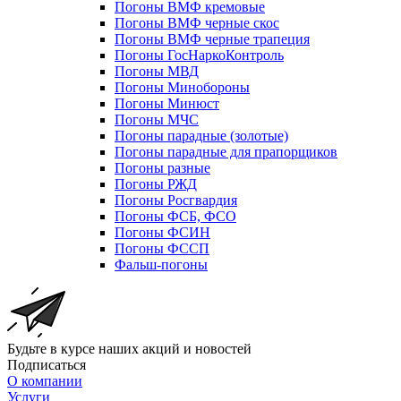
Погоны ВМФ кремовые
Погоны ВМФ черные скос
Погоны ВМФ черные трапеция
Погоны ГосНаркоКонтроль
Погоны МВД
Погоны Минобороны
Погоны Минюст
Погоны МЧС
Погоны парадные (золотые)
Погоны парадные для прапорщиков
Погоны разные
Погоны РЖД
Погоны Росгвардия
Погоны ФСБ, ФСО
Погоны ФСИН
Погоны ФССП
Фальш-погоны
Будьте в курсе наших акций и новостей
Подписаться
О компании
Услуги