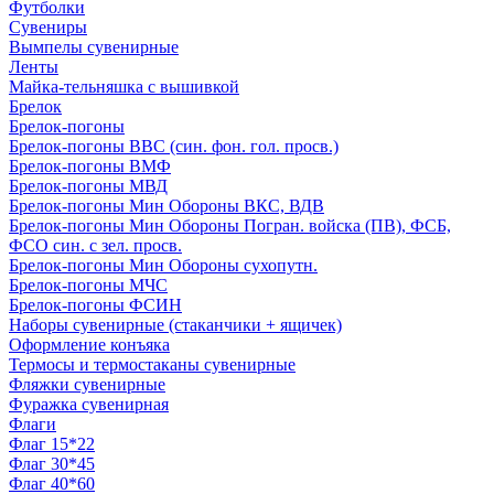
Футболки
Сувениры
Вымпелы сувенирные
Ленты
Майка-тельняшка с вышивкой
Брелок
Брелок-погоны
Брелок-погоны ВВС (син. фон. гол. просв.)
Брелок-погоны ВМФ
Брелок-погоны МВД
Брелок-погоны Мин Обороны ВКС, ВДВ
Брелок-погоны Мин Обороны Погран. войска (ПВ), ФСБ,
ФСО син. с зел. просв.
Брелок-погоны Мин Обороны сухопутн.
Брелок-погоны МЧС
Брелок-погоны ФСИН
Наборы сувенирные (стаканчики + ящичек)
Оформление конъяка
Термосы и термостаканы сувенирные
Фляжки сувенирные
Фуражка сувенирная
Флаги
Флаг 15*22
Флаг 30*45
Флаг 40*60