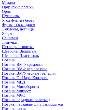
Медали
Орденские планки
Орлы
Пуговицы
Угол-флаг на берет
Футляры к медалям
Эмблемы, петлицы
Якоря
Нашивки
Липучка
Петлицы вышитые
Шевроны Вышитые
Шевроны Пластизоль
Погоны
Погоны ВМФ кремовые
Погоны ВМФ черные скос
Погоны ВМФ черные трапеция
Погоны ГосНаркоКонтроль
Погоны МВД
Погоны Минобороны
Погоны Минюст
Погоны МЧС
Погоны парадные (золотые)
Погоны парадные для прапорщиков
Погоны разные