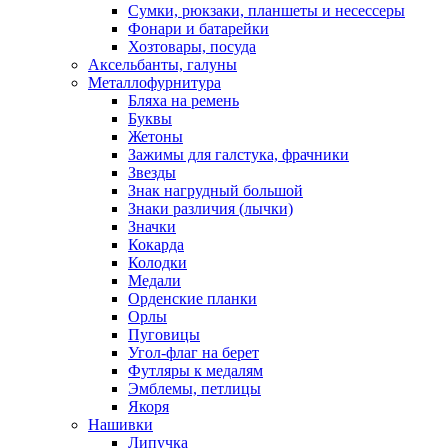
Сумки, рюкзаки, планшеты и несессеры
Фонари и батарейки
Хозтовары, посуда
Аксельбанты, галуны
Металлофурнитура
Бляха на ремень
Буквы
Жетоны
Зажимы для галстука, фрачники
Звезды
Знак нагрудный большой
Знаки различия (лычки)
Значки
Кокарда
Колодки
Медали
Орденские планки
Орлы
Пуговицы
Угол-флаг на берет
Футляры к медалям
Эмблемы, петлицы
Якоря
Нашивки
Липучка