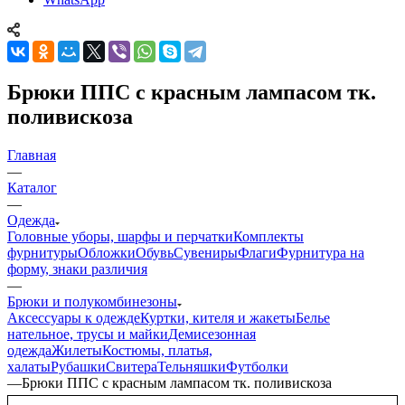
Брюки ППС с красным лампасом тк.
поливискоза
Главная
—
Каталог
—
Одежда
Головные уборы, шарфы и перчатки
Комплекты
фурнитуры
Обложки
Обувь
Сувениры
Флаги
Фурнитура на
форму, знаки различия
—
Брюки и полукомбинезоны
Аксессуары к одежде
Куртки, кителя и жакеты
Белье
нательное, трусы и майки
Демисезонная
одежда
Жилеты
Костюмы, платья,
халаты
Рубашки
Свитера
Тельняшки
Футболки
—
Брюки ППС с красным лампасом тк. поливискоза