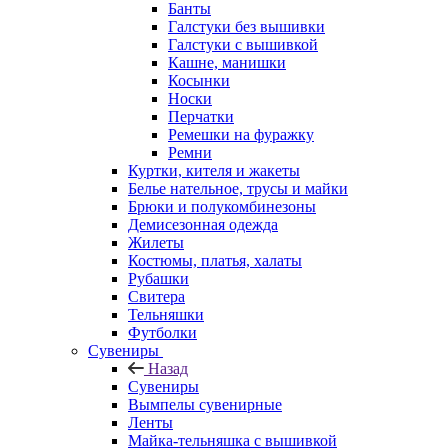
Банты
Галстуки без вышивки
Галстуки с вышивкой
Кашне, манишки
Косынки
Носки
Перчатки
Ремешки на фуражку
Ремни
Куртки, кителя и жакеты
Белье нательное, трусы и майки
Брюки и полукомбинезоны
Демисезонная одежда
Жилеты
Костюмы, платья, халаты
Рубашки
Свитера
Тельняшки
Футболки
Сувениры
Назад
Сувениры
Вымпелы сувенирные
Ленты
Майка-тельняшка с вышивкой