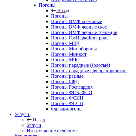
Погоны
Назад
Погоны
Погоны ВМФ кремовые
Погоны ВМФ черные скос
Погоны ВМФ черные трапеция
Погоны ГосНаркоКонтроль
Погоны МВД
Погоны Минобороны
Погоны Минюст
Погоны МЧС
Погоны парадные (золотые)
Погоны парадные для прапорщиков
Погоны разные
Погоны РЖД
Погоны Росгвардия
Погоны ФСБ, ФСО
Погоны ФСИН
Погоны ФССП
Фальш-погоны
Услуги
Назад
Услуги
Изготовление шевронов