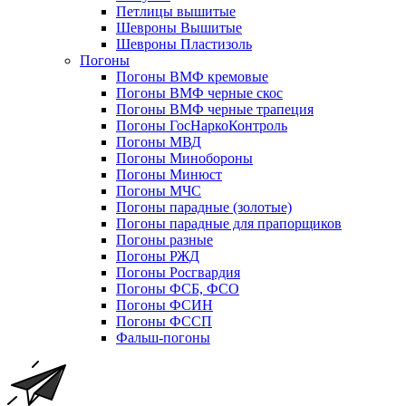
Петлицы вышитые
Шевроны Вышитые
Шевроны Пластизоль
Погоны
Погоны ВМФ кремовые
Погоны ВМФ черные скос
Погоны ВМФ черные трапеция
Погоны ГосНаркоКонтроль
Погоны МВД
Погоны Минобороны
Погоны Минюст
Погоны МЧС
Погоны парадные (золотые)
Погоны парадные для прапорщиков
Погоны разные
Погоны РЖД
Погоны Росгвардия
Погоны ФСБ, ФСО
Погоны ФСИН
Погоны ФССП
Фальш-погоны