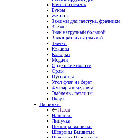
Бляха на ремень
Буквы
Жетоны
Зажимы для галстука, фрачники
Звезды
Знак нагрудный большой
Знаки различия (лычки)
Значки
Кокарда
Колодки
Медали
Орденские планки
Орлы
Пуговицы
Угол-флаг на берет
Футляры к медалям
Эмблемы, петлицы
Якоря
Нашивки
Назад
Нашивки
Липучка
Петлицы вышитые
Шевроны Вышитые
Шевроны Пластизоль