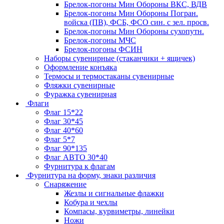
Брелок-погоны Мин Обороны ВКС, ВДВ
Брелок-погоны Мин Обороны Погран.
войска (ПВ), ФСБ, ФСО син. с зел. просв.
Брелок-погоны Мин Обороны сухопутн.
Брелок-погоны МЧС
Брелок-погоны ФСИН
Наборы сувенирные (стаканчики + ящичек)
Оформление конъяка
Термосы и термостаканы сувенирные
Фляжки сувенирные
Фуражка сувенирная
Флаги
Флаг 15*22
Флаг 30*45
Флаг 40*60
Флаг 5*7
Флаг 90*135
Флаг АВТО 30*40
Фурнитура к флагам
Фурнитура на форму, знаки различия
Снаряжение
Жезлы и сигнальные флажки
Кобура и чехлы
Компасы, курвиметры, линейки
Ножи