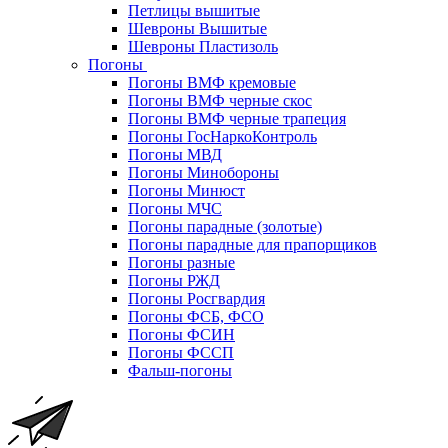
Петлицы вышитые
Шевроны Вышитые
Шевроны Пластизоль
Погоны
Погоны ВМФ кремовые
Погоны ВМФ черные скос
Погоны ВМФ черные трапеция
Погоны ГосНаркоКонтроль
Погоны МВД
Погоны Минобороны
Погоны Минюст
Погоны МЧС
Погоны парадные (золотые)
Погоны парадные для прапорщиков
Погоны разные
Погоны РЖД
Погоны Росгвардия
Погоны ФСБ, ФСО
Погоны ФСИН
Погоны ФССП
Фальш-погоны