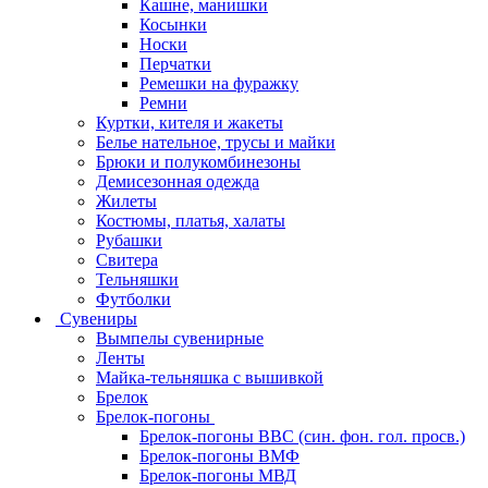
Кашне, манишки
Косынки
Носки
Перчатки
Ремешки на фуражку
Ремни
Куртки, кителя и жакеты
Белье нательное, трусы и майки
Брюки и полукомбинезоны
Демисезонная одежда
Жилеты
Костюмы, платья, халаты
Рубашки
Свитера
Тельняшки
Футболки
Сувениры
Вымпелы сувенирные
Ленты
Майка-тельняшка с вышивкой
Брелок
Брелок-погоны
Брелок-погоны ВВС (син. фон. гол. просв.)
Брелок-погоны ВМФ
Брелок-погоны МВД