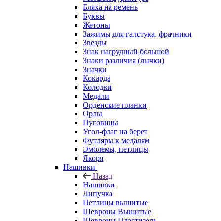
Бляха на ремень
Буквы
Жетоны
Зажимы для галстука, фрачники
Звезды
Знак нагрудный большой
Знаки различия (лычки)
Значки
Кокарда
Колодки
Медали
Орденские планки
Орлы
Пуговицы
Угол-флаг на берет
Футляры к медалям
Эмблемы, петлицы
Якоря
Нашивки
Назад
Нашивки
Липучка
Петлицы вышитые
Шевроны Вышитые
Шевроны Пластизоль