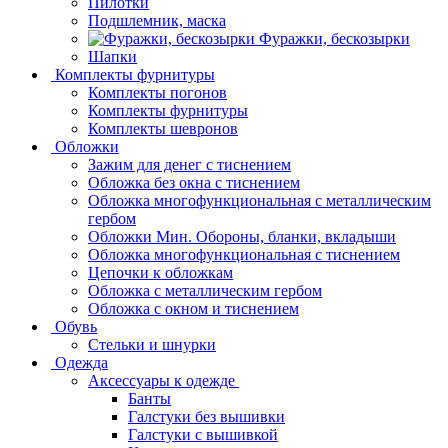
Пилотки
Подшлемник, маска
Фуражки, бескозырки
Шапки
Комплекты фурнитуры
Комплекты погонов
Комплекты фурнитуры
Комплекты шевронов
Обложки
Зажим для денег с тиснением
Обложка без окна с тиснением
Обложка многофункциональная с металлическим
гербом
Обложки Мин. Обороны, бланки, вкладыши
Обложка многофункциональная с тиснением
Цепочки к обложкам
Обложка с металлическим гербом
Обложка с окном и тиснением
Обувь
Стельки и шнурки
Одежда
Аксессуары к одежде
Банты
Галстуки без вышивки
Галстуки с вышивкой