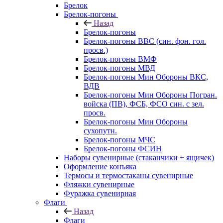
Брелок
Брелок-погоны
Назад
Брелок-погоны
Брелок-погоны ВВС (син. фон. гол.
просв.)
Брелок-погоны ВМФ
Брелок-погоны МВД
Брелок-погоны Мин Обороны ВКС,
ВДВ
Брелок-погоны Мин Обороны Погран.
войска (ПВ), ФСБ, ФСО син. с зел.
просв.
Брелок-погоны Мин Обороны
сухопутн.
Брелок-погоны МЧС
Брелок-погоны ФСИН
Наборы сувенирные (стаканчики + ящичек)
Оформление конъяка
Термосы и термостаканы сувенирные
Фляжки сувенирные
Фуражка сувенирная
Флаги
Назад
Флаги