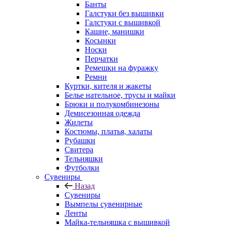
Банты
Галстуки без вышивки
Галстуки с вышивкой
Кашне, манишки
Косынки
Носки
Перчатки
Ремешки на фуражку
Ремни
Куртки, кителя и жакеты
Белье нательное, трусы и майки
Брюки и полукомбинезоны
Демисезонная одежда
Жилеты
Костюмы, платья, халаты
Рубашки
Свитера
Тельняшки
Футболки
Сувениры
Назад
Сувениры
Вымпелы сувенирные
Ленты
Майка-тельняшка с вышивкой