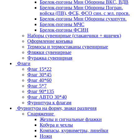
Брелок-погоны Мин Обороны ВКС, ВДВ
Брелок-погоны Мин Обороны Погран.
войска (ПВ), ФСБ, ФСО син. с зел. просв.
Брелок-погоны Мин Обороны сухопутн.
Брелок-погоны МЧС
Брелок-погоны ФСИН
Наборы сувенирные (стаканчики + ящичек)
Оформление конъяка
Термосы и термостаканы сувенирные
Фляжки сувенирные
Фуражка сувенирная
Флаги
Флаг 15*22
Флаг 30*45
Флаг 40*60
Флаг 5*7
Флаг 90*135
Флаг АВТО 30*40
Фурнитура к флагам
Фурнитура на форму, знаки различия
Снаряжение
Жезлы и сигнальные флажки
Кобура и чехлы
Компасы, курвиметры, линейки
Ножи