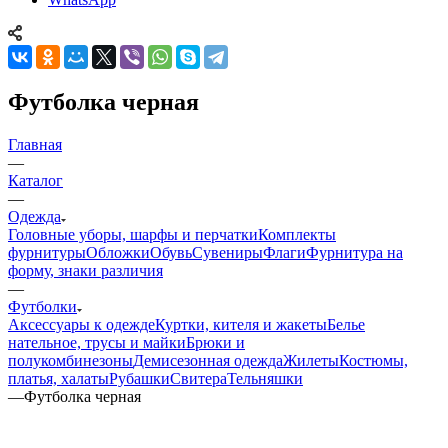
Футболка черная
Главная
—
Каталог
—
Одежда
Головные уборы, шарфы и перчатки
Комплекты
фурнитуры
Обложки
Обувь
Сувениры
Флаги
Фурнитура на
форму, знаки различия
—
Футболки
Аксессуары к одежде
Куртки, кителя и жакеты
Белье
нательное, трусы и майки
Брюки и
полукомбинезоны
Демисезонная одежда
Жилеты
Костюмы,
платья, халаты
Рубашки
Свитера
Тельняшки
—
Футболка черная