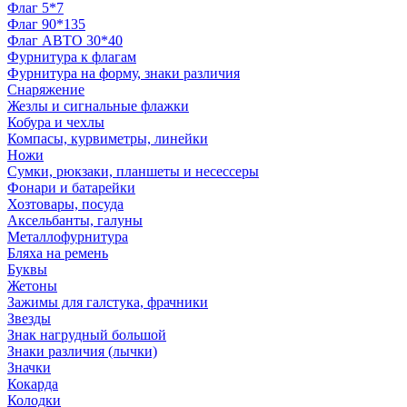
Флаг 5*7
Флаг 90*135
Флаг АВТО 30*40
Фурнитура к флагам
Фурнитура на форму, знаки различия
Снаряжение
Жезлы и сигнальные флажки
Кобура и чехлы
Компасы, курвиметры, линейки
Ножи
Сумки, рюкзаки, планшеты и несессеры
Фонари и батарейки
Хозтовары, посуда
Аксельбанты, галуны
Металлофурнитура
Бляха на ремень
Буквы
Жетоны
Зажимы для галстука, фрачники
Звезды
Знак нагрудный большой
Знаки различия (лычки)
Значки
Кокарда
Колодки