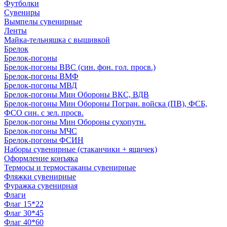
Футболки
Сувениры
Вымпелы сувенирные
Ленты
Майка-тельняшка с вышивкой
Брелок
Брелок-погоны
Брелок-погоны ВВС (син. фон. гол. просв.)
Брелок-погоны ВМФ
Брелок-погоны МВД
Брелок-погоны Мин Обороны ВКС, ВДВ
Брелок-погоны Мин Обороны Погран. войска (ПВ), ФСБ,
ФСО син. с зел. просв.
Брелок-погоны Мин Обороны сухопутн.
Брелок-погоны МЧС
Брелок-погоны ФСИН
Наборы сувенирные (стаканчики + ящичек)
Оформление конъяка
Термосы и термостаканы сувенирные
Фляжки сувенирные
Фуражка сувенирная
Флаги
Флаг 15*22
Флаг 30*45
Флаг 40*60