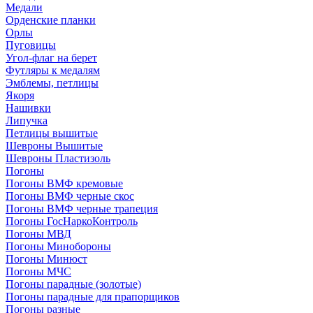
Медали
Орденские планки
Орлы
Пуговицы
Угол-флаг на берет
Футляры к медалям
Эмблемы, петлицы
Якоря
Нашивки
Липучка
Петлицы вышитые
Шевроны Вышитые
Шевроны Пластизоль
Погоны
Погоны ВМФ кремовые
Погоны ВМФ черные скос
Погоны ВМФ черные трапеция
Погоны ГосНаркоКонтроль
Погоны МВД
Погоны Минобороны
Погоны Минюст
Погоны МЧС
Погоны парадные (золотые)
Погоны парадные для прапорщиков
Погоны разные