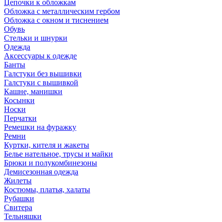
Цепочки к обложкам
Обложка с металлическим гербом
Обложка с окном и тиснением
Обувь
Стельки и шнурки
Одежда
Аксессуары к одежде
Банты
Галстуки без вышивки
Галстуки с вышивкой
Кашне, манишки
Косынки
Носки
Перчатки
Ремешки на фуражку
Ремни
Куртки, кителя и жакеты
Белье нательное, трусы и майки
Брюки и полукомбинезоны
Демисезонная одежда
Жилеты
Костюмы, платья, халаты
Рубашки
Свитера
Тельняшки