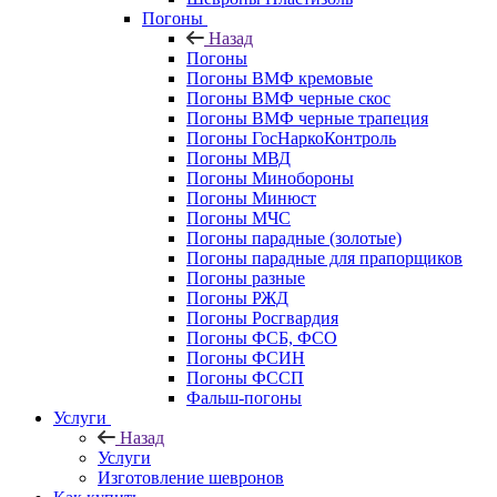
Погоны
Назад
Погоны
Погоны ВМФ кремовые
Погоны ВМФ черные скос
Погоны ВМФ черные трапеция
Погоны ГосНаркоКонтроль
Погоны МВД
Погоны Минобороны
Погоны Минюст
Погоны МЧС
Погоны парадные (золотые)
Погоны парадные для прапорщиков
Погоны разные
Погоны РЖД
Погоны Росгвардия
Погоны ФСБ, ФСО
Погоны ФСИН
Погоны ФССП
Фальш-погоны
Услуги
Назад
Услуги
Изготовление шевронов