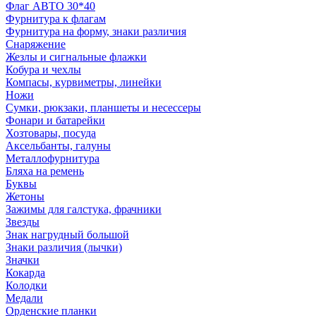
Флаг АВТО 30*40
Фурнитура к флагам
Фурнитура на форму, знаки различия
Снаряжение
Жезлы и сигнальные флажки
Кобура и чехлы
Компасы, курвиметры, линейки
Ножи
Сумки, рюкзаки, планшеты и несессеры
Фонари и батарейки
Хозтовары, посуда
Аксельбанты, галуны
Металлофурнитура
Бляха на ремень
Буквы
Жетоны
Зажимы для галстука, фрачники
Звезды
Знак нагрудный большой
Знаки различия (лычки)
Значки
Кокарда
Колодки
Медали
Орденские планки