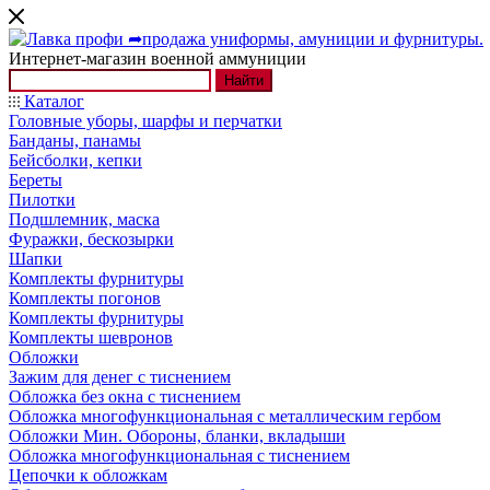
Интернет-магазин военной аммуниции
Найти
Каталог
Головные уборы, шарфы и перчатки
Банданы, панамы
Бейсболки, кепки
Береты
Пилотки
Подшлемник, маска
Фуражки, бескозырки
Шапки
Комплекты фурнитуры
Комплекты погонов
Комплекты фурнитуры
Комплекты шевронов
Обложки
Зажим для денег с тиснением
Обложка без окна с тиснением
Обложка многофункциональная с металлическим гербом
Обложки Мин. Обороны, бланки, вкладыши
Обложка многофункциональная с тиснением
Цепочки к обложкам