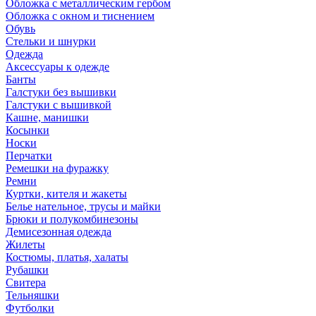
Обложка с металлическим гербом
Обложка с окном и тиснением
Обувь
Стельки и шнурки
Одежда
Аксессуары к одежде
Банты
Галстуки без вышивки
Галстуки с вышивкой
Кашне, манишки
Косынки
Носки
Перчатки
Ремешки на фуражку
Ремни
Куртки, кителя и жакеты
Белье нательное, трусы и майки
Брюки и полукомбинезоны
Демисезонная одежда
Жилеты
Костюмы, платья, халаты
Рубашки
Свитера
Тельняшки
Футболки