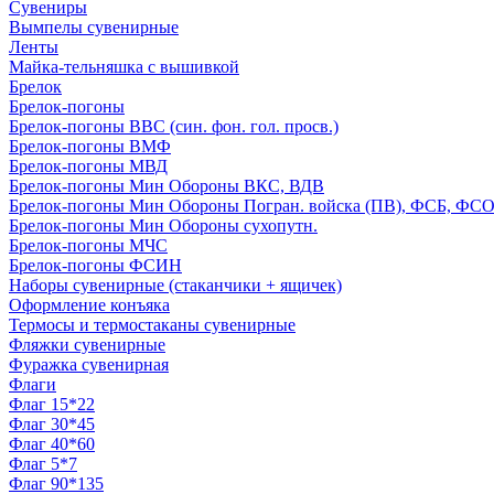
Сувениры
Вымпелы сувенирные
Ленты
Майка-тельняшка с вышивкой
Брелок
Брелок-погоны
Брелок-погоны ВВС (син. фон. гол. просв.)
Брелок-погоны ВМФ
Брелок-погоны МВД
Брелок-погоны Мин Обороны ВКС, ВДВ
Брелок-погоны Мин Обороны Погран. войска (ПВ), ФСБ, ФСО с
Брелок-погоны Мин Обороны сухопутн.
Брелок-погоны МЧС
Брелок-погоны ФСИН
Наборы сувенирные (стаканчики + ящичек)
Оформление конъяка
Термосы и термостаканы сувенирные
Фляжки сувенирные
Фуражка сувенирная
Флаги
Флаг 15*22
Флаг 30*45
Флаг 40*60
Флаг 5*7
Флаг 90*135