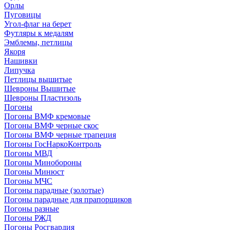
Орлы
Пуговицы
Угол-флаг на берет
Футляры к медалям
Эмблемы, петлицы
Якоря
Нашивки
Липучка
Петлицы вышитые
Шевроны Вышитые
Шевроны Пластизоль
Погоны
Погоны ВМФ кремовые
Погоны ВМФ черные скос
Погоны ВМФ черные трапеция
Погоны ГосНаркоКонтроль
Погоны МВД
Погоны Минобороны
Погоны Минюст
Погоны МЧС
Погоны парадные (золотые)
Погоны парадные для прапорщиков
Погоны разные
Погоны РЖД
Погоны Росгвардия