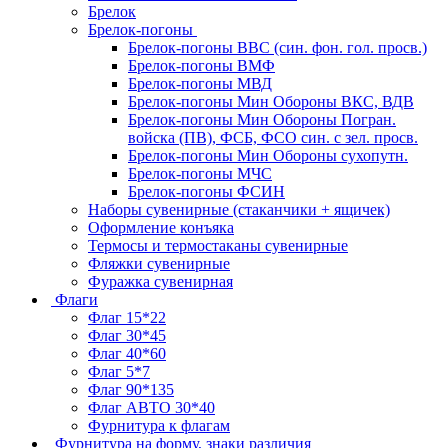
Брелок
Брелок-погоны
Брелок-погоны ВВС (син. фон. гол. просв.)
Брелок-погоны ВМФ
Брелок-погоны МВД
Брелок-погоны Мин Обороны ВКС, ВДВ
Брелок-погоны Мин Обороны Погран.
войска (ПВ), ФСБ, ФСО син. с зел. просв.
Брелок-погоны Мин Обороны сухопутн.
Брелок-погоны МЧС
Брелок-погоны ФСИН
Наборы сувенирные (стаканчики + ящичек)
Оформление конъяка
Термосы и термостаканы сувенирные
Фляжки сувенирные
Фуражка сувенирная
Флаги
Флаг 15*22
Флаг 30*45
Флаг 40*60
Флаг 5*7
Флаг 90*135
Флаг АВТО 30*40
Фурнитура к флагам
Фурнитура на форму, знаки различия