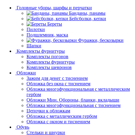
Головные уборы, шарфы и перчатки
Банданы, панамы
Бейсболки, кепки
Береты
Пилотки
Подшлемник, маска
Фуражки, бескозырки
Шапки
Комплекты фурнитуры
Комплекты погонов
Комплекты фурнитуры
Комплекты шевронов
Обложки
Зажим для денег с тиснением
Обложка без окна с тиснением
Обложка многофункциональная с металлическим
гербом
Обложки Мин. Обороны, бланки, вкладыши
Обложка многофункциональная с тиснением
Цепочки к обложкам
Обложка с металлическим гербом
Обложка с окном и тиснением
Обувь
Стельки и шнурки