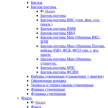
Брелок
Брелок-погоны
Назад
Брелок-погоны
Брелок-погоны ВВС (син. фон. гол.
просв.)
Брелок-погоны ВМФ
Брелок-погоны МВД
Брелок-погоны Мин Обороны ВКС,
ВДВ
Брелок-погоны Мин Обороны Погран.
войска (ПВ), ФСБ, ФСО син. с зел.
просв.
Брелок-погоны Мин Обороны
сухопутн.
Брелок-погоны МЧС
Брелок-погоны ФСИН
Наборы сувенирные (стаканчики + ящичек)
Оформление конъяка
Термосы и термостаканы сувенирные
Фляжки сувенирные
Фуражка сувенирная
Флаги
Назад
Флаги