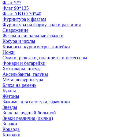
Флаг 5*7
Флаг 90*135
Флаг АВТО 30*40
Фурнитура к флагам
Фурнитура на форму, знаки различия
Снаряжение
Жезлы и сигнальные флажки
Кобура и чехлы
Компасы, курвиметры, линейки
Ножи
Сумки, рюкзаки, планшеты и несессеры
Фонари и батарейки
Хозтовары, посуда
Аксельбанты, галуны
Металлофурнитура
Бляха на ремень
Буквы
Жетоны
Зажимы для галстука, фрачники
Звезды
Знак нагрудный большой
Знаки различия (лычки)
Значки
Кокарда
Колодки