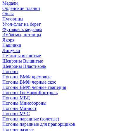
Медали
Орденские планки
Орлы
Пуговицы
Угол-флаг на берет
Футляры к медалям
Эмблемы, петлицы
Якоря
Нашивки
Липучка
Петлицы вышитые
Шевроны Вышитые
Шевроны Пластизоль
Погоны
Погоны ВМФ кремовые
Погоны ВМФ черные скос
Погоны ВМФ черные трапеция
Погоны ГосНаркоКонтроль
Погоны МВД
Погоны Минобороны
Погоны Минюст
Погоны МЧС
Погоны парадные (золотые)
Погоны парадные для прапорщиков
Погоны разные