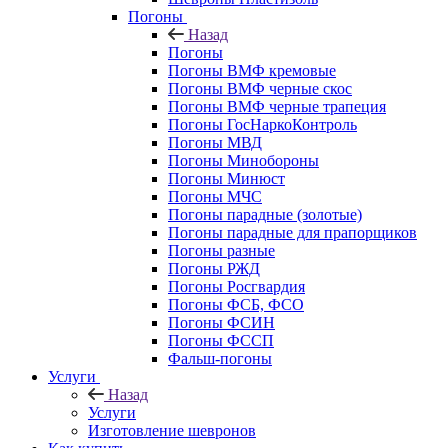
Погоны
Назад
Погоны
Погоны ВМФ кремовые
Погоны ВМФ черные скос
Погоны ВМФ черные трапеция
Погоны ГосНаркоКонтроль
Погоны МВД
Погоны Минобороны
Погоны Минюст
Погоны МЧС
Погоны парадные (золотые)
Погоны парадные для прапорщиков
Погоны разные
Погоны РЖД
Погоны Росгвардия
Погоны ФСБ, ФСО
Погоны ФСИН
Погоны ФССП
Фальш-погоны
Услуги
Назад
Услуги
Изготовление шевронов