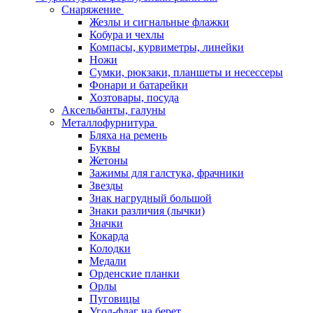
Снаряжение
Жезлы и сигнальные флажки
Кобура и чехлы
Компасы, курвиметры, линейки
Ножи
Сумки, рюкзаки, планшеты и несессеры
Фонари и батарейки
Хозтовары, посуда
Аксельбанты, галуны
Металлофурнитура
Бляха на ремень
Буквы
Жетоны
Зажимы для галстука, фрачники
Звезды
Знак нагрудный большой
Знаки различия (лычки)
Значки
Кокарда
Колодки
Медали
Орденские планки
Орлы
Пуговицы
Угол-флаг на берет