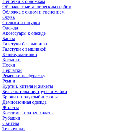
Цепочки к обложкам
Обложка с металлическим гербом
Обложка с окном и тиснением
Обувь
Стельки и шнурки
Одежда
Аксессуары к одежде
Банты
Галстуки без вышивки
Галстуки с вышивкой
Кашне, манишки
Косынки
Носки
Перчатки
Ремешки на фуражку
Ремни
Куртки, кителя и жакеты
Белье нательное, трусы и майки
Брюки и полукомбинезоны
Демисезонная одежда
Жилеты
Костюмы, платья, халаты
Рубашки
Свитера
Тельняшки