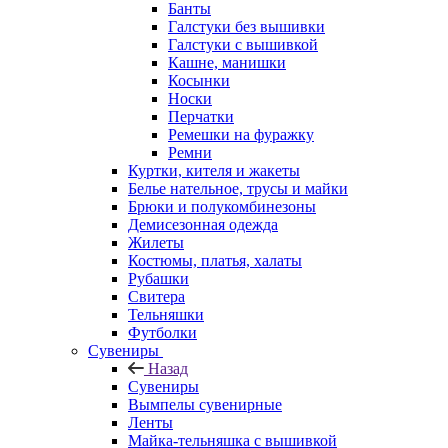
Банты
Галстуки без вышивки
Галстуки с вышивкой
Кашне, манишки
Косынки
Носки
Перчатки
Ремешки на фуражку
Ремни
Куртки, кителя и жакеты
Белье нательное, трусы и майки
Брюки и полукомбинезоны
Демисезонная одежда
Жилеты
Костюмы, платья, халаты
Рубашки
Свитера
Тельняшки
Футболки
Сувениры
Назад
Сувениры
Вымпелы сувенирные
Ленты
Майка-тельняшка с вышивкой