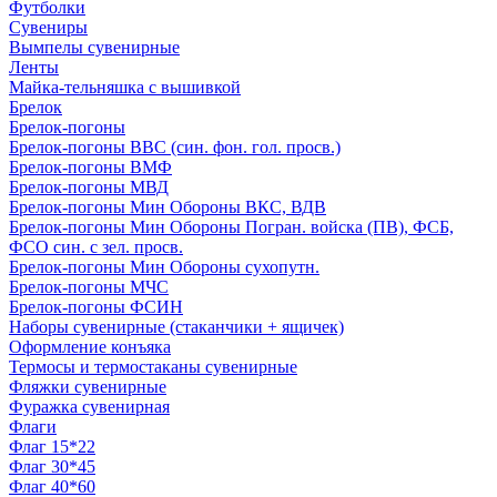
Футболки
Сувениры
Вымпелы сувенирные
Ленты
Майка-тельняшка с вышивкой
Брелок
Брелок-погоны
Брелок-погоны ВВС (син. фон. гол. просв.)
Брелок-погоны ВМФ
Брелок-погоны МВД
Брелок-погоны Мин Обороны ВКС, ВДВ
Брелок-погоны Мин Обороны Погран. войска (ПВ), ФСБ,
ФСО син. с зел. просв.
Брелок-погоны Мин Обороны сухопутн.
Брелок-погоны МЧС
Брелок-погоны ФСИН
Наборы сувенирные (стаканчики + ящичек)
Оформление конъяка
Термосы и термостаканы сувенирные
Фляжки сувенирные
Фуражка сувенирная
Флаги
Флаг 15*22
Флаг 30*45
Флаг 40*60