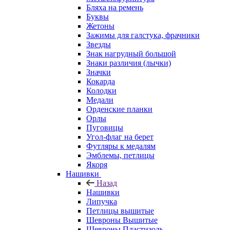
Бляха на ремень
Буквы
Жетоны
Зажимы для галстука, фрачники
Звезды
Знак нагрудный большой
Знаки различия (лычки)
Значки
Кокарда
Колодки
Медали
Орденские планки
Орлы
Пуговицы
Угол-флаг на берет
Футляры к медалям
Эмблемы, петлицы
Якоря
Нашивки
Назад
Нашивки
Липучка
Петлицы вышитые
Шевроны Вышитые
Шевроны Пластизоль