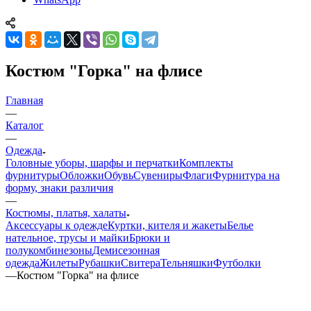
Костюм "Горка" на флисе
Главная
—
Каталог
—
Одежда
Головные уборы, шарфы и перчатки
Комплекты
фурнитуры
Обложки
Обувь
Сувениры
Флаги
Фурнитура на
форму, знаки различия
—
Костюмы, платья, халаты
Аксессуары к одежде
Куртки, кителя и жакеты
Белье
нательное, трусы и майки
Брюки и
полукомбинезоны
Демисезонная
одежда
Жилеты
Рубашки
Свитера
Тельняшки
Футболки
—
Костюм "Горка" на флисе