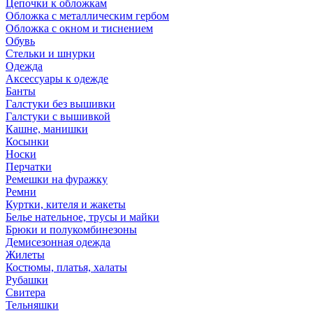
Цепочки к обложкам
Обложка с металлическим гербом
Обложка с окном и тиснением
Обувь
Стельки и шнурки
Одежда
Аксессуары к одежде
Банты
Галстуки без вышивки
Галстуки с вышивкой
Кашне, манишки
Косынки
Носки
Перчатки
Ремешки на фуражку
Ремни
Куртки, кителя и жакеты
Белье нательное, трусы и майки
Брюки и полукомбинезоны
Демисезонная одежда
Жилеты
Костюмы, платья, халаты
Рубашки
Свитера
Тельняшки