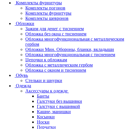
Комплекты фурнитуры
Комплекты погонов
Комплекты фурнитуры
Комплекты шевронов
Обложки
Зажим для денег с тиснением
Обложка без окна с тиснением
Обложка многофункциональная с металлическим
гербом
Обложки Мин. Обороны, бланки, вкладыши
Обложка многофункциональная с тиснением
Цепочки к обложкам
Обложка с металлическим гербом
Обложка с окном и тиснением
Обувь
Стельки и шнурки
Одежда
Аксессуары к одежде
Банты
Галстуки без вышивки
Галстуки с вышивкой
Кашне, манишки
Косынки
Носки
Перчатки