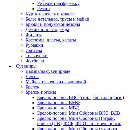
Ремешки на фуражку
Ремни
Куртки, кителя и жакеты
Белье нательное, трусы и майки
Брюки и полукомбинезоны
Демисезонная одежда
Жилеты
Костюмы, платья, халаты
Рубашки
Свитера
Тельняшки
Футболки
Сувениры
Вымпелы сувенирные
Ленты
Майка-тельняшка с вышивкой
Брелок
Брелок-погоны
Брелок-погоны ВВС (син. фон. гол. просв.)
Брелок-погоны ВМФ
Брелок-погоны МВД
Брелок-погоны Мин Обороны ВКС, ВДВ
Брелок-погоны Мин Обороны Погран.
войска (ПВ), ФСБ, ФСО син. с зел. просв.
Брелок-погоны Мин Обороны сухопутн.