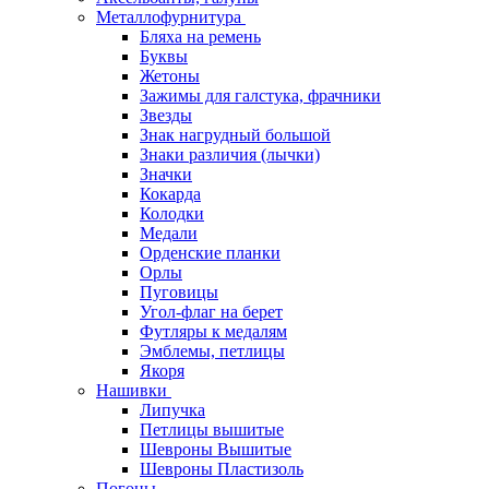
Металлофурнитура
Бляха на ремень
Буквы
Жетоны
Зажимы для галстука, фрачники
Звезды
Знак нагрудный большой
Знаки различия (лычки)
Значки
Кокарда
Колодки
Медали
Орденские планки
Орлы
Пуговицы
Угол-флаг на берет
Футляры к медалям
Эмблемы, петлицы
Якоря
Нашивки
Липучка
Петлицы вышитые
Шевроны Вышитые
Шевроны Пластизоль
Погоны