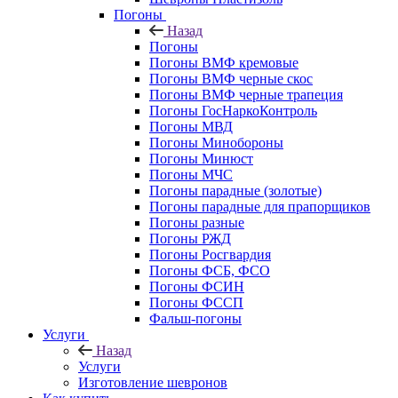
Погоны
Назад
Погоны
Погоны ВМФ кремовые
Погоны ВМФ черные скос
Погоны ВМФ черные трапеция
Погоны ГосНаркоКонтроль
Погоны МВД
Погоны Минобороны
Погоны Минюст
Погоны МЧС
Погоны парадные (золотые)
Погоны парадные для прапорщиков
Погоны разные
Погоны РЖД
Погоны Росгвардия
Погоны ФСБ, ФСО
Погоны ФСИН
Погоны ФССП
Фальш-погоны
Услуги
Назад
Услуги
Изготовление шевронов