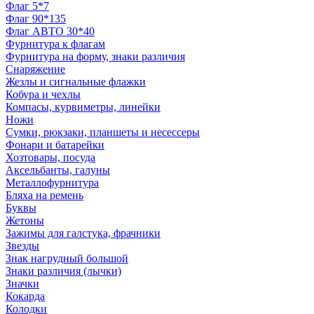
Флаг 5*7
Флаг 90*135
Флаг АВТО 30*40
Фурнитура к флагам
Фурнитура на форму, знаки различия
Снаряжение
Жезлы и сигнальные флажки
Кобура и чехлы
Компасы, курвиметры, линейки
Ножи
Сумки, рюкзаки, планшеты и несессеры
Фонари и батарейки
Хозтовары, посуда
Аксельбанты, галуны
Металлофурнитура
Бляха на ремень
Буквы
Жетоны
Зажимы для галстука, фрачники
Звезды
Знак нагрудный большой
Знаки различия (лычки)
Значки
Кокарда
Колодки