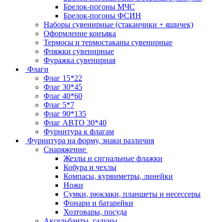
Брелок-погоны МЧС
Брелок-погоны ФСИН
Наборы сувенирные (стаканчики + ящичек)
Оформление конъяка
Термосы и термостаканы сувенирные
Фляжки сувенирные
Фуражка сувенирная
Флаги
Флаг 15*22
Флаг 30*45
Флаг 40*60
Флаг 5*7
Флаг 90*135
Флаг АВТО 30*40
Фурнитура к флагам
Фурнитура на форму, знаки различия
Снаряжение
Жезлы и сигнальные флажки
Кобура и чехлы
Компасы, курвиметры, линейки
Ножи
Сумки, рюкзаки, планшеты и несессеры
Фонари и батарейки
Хозтовары, посуда
Аксельбанты, галуны