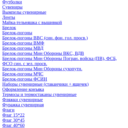
Футболки
Сувениры
Вымпелы сувенирные
Ленты
Майка-тельняшка с вышивкой
Брелок
Брелок-погоны
Брелок-погоны ВВС (син. фон. гол. просв.)
Брелок-погоны ВМФ
Брелок-погоны МВД
Брелок-погоны Мин Обороны ВКС, ВДВ
Брелок-погоны Мин Обороны Погран. войска (ПВ), ФСБ,
ФСО син. с зел. просв.
Брелок-погоны Мин Обороны сухопутн.
Брелок-погоны МЧС
Брелок-погоны ФСИН
Наборы сувенирные (стаканчики + ящичек)
Оформление конъяка
Термосы и термостаканы сувенирные
Фляжки сувенирные
Фуражка сувенирная
Флаги
Флаг 15*22
Флаг 30*45
Флаг 40*60