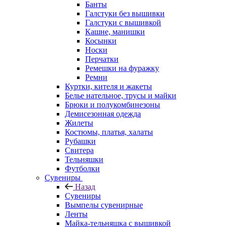
Банты
Галстуки без вышивки
Галстуки с вышивкой
Кашне, манишки
Косынки
Носки
Перчатки
Ремешки на фуражку
Ремни
Куртки, кителя и жакеты
Белье нательное, трусы и майки
Брюки и полукомбинезоны
Демисезонная одежда
Жилеты
Костюмы, платья, халаты
Рубашки
Свитера
Тельняшки
Футболки
Сувениры
Назад
Сувениры
Вымпелы сувенирные
Ленты
Майка-тельняшка с вышивкой