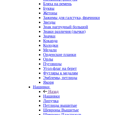
Бляха на ремень
Буквы
Жетоны
Зажимы для галстука, фрачники
Звезды
Знак нагрудный большой
Знаки различия (лычки)
Значки
Кокарда
Колодки
Медали
Орденские планки
Орлы
Пуговицы
Угол-флаг на берет
Футляры к медалям
Эмблемы, петлицы
Якоря
Нашивки
Назад
Нашивки
Липучка
Петлицы вышитые
Шевроны Вышитые
Шевроны Пластизоль