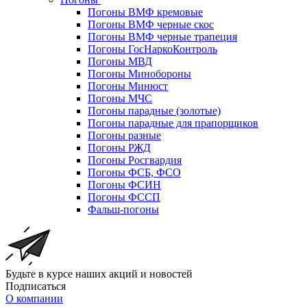
Погоны ВМФ кремовые
Погоны ВМФ черные скос
Погоны ВМФ черные трапеция
Погоны ГосНаркоКонтроль
Погоны МВД
Погоны Минобороны
Погоны Минюст
Погоны МЧС
Погоны парадные (золотые)
Погоны парадные для прапорщиков
Погоны разные
Погоны РЖД
Погоны Росгвардия
Погоны ФСБ, ФСО
Погоны ФСИН
Погоны ФССП
Фальш-погоны
Будьте в курсе наших акций и новостей
Подписаться
О компании