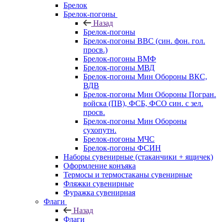
Брелок
Брелок-погоны
Назад
Брелок-погоны
Брелок-погоны ВВС (син. фон. гол.
просв.)
Брелок-погоны ВМФ
Брелок-погоны МВД
Брелок-погоны Мин Обороны ВКС,
ВДВ
Брелок-погоны Мин Обороны Погран.
войска (ПВ), ФСБ, ФСО син. с зел.
просв.
Брелок-погоны Мин Обороны
сухопутн.
Брелок-погоны МЧС
Брелок-погоны ФСИН
Наборы сувенирные (стаканчики + ящичек)
Оформление конъяка
Термосы и термостаканы сувенирные
Фляжки сувенирные
Фуражка сувенирная
Флаги
Назад
Флаги