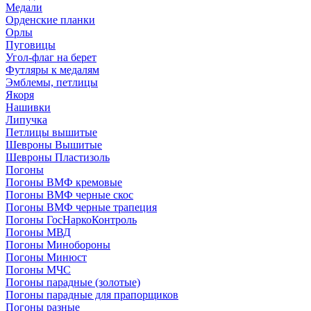
Медали
Орденские планки
Орлы
Пуговицы
Угол-флаг на берет
Футляры к медалям
Эмблемы, петлицы
Якоря
Нашивки
Липучка
Петлицы вышитые
Шевроны Вышитые
Шевроны Пластизоль
Погоны
Погоны ВМФ кремовые
Погоны ВМФ черные скос
Погоны ВМФ черные трапеция
Погоны ГосНаркоКонтроль
Погоны МВД
Погоны Минобороны
Погоны Минюст
Погоны МЧС
Погоны парадные (золотые)
Погоны парадные для прапорщиков
Погоны разные