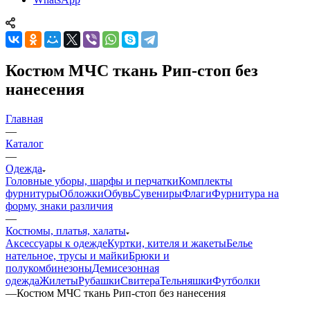
Костюм МЧС ткань Рип-стоп без
нанесения
Главная
—
Каталог
—
Одежда
Головные уборы, шарфы и перчатки
Комплекты
фурнитуры
Обложки
Обувь
Сувениры
Флаги
Фурнитура на
форму, знаки различия
—
Костюмы, платья, халаты
Аксессуары к одежде
Куртки, кителя и жакеты
Белье
нательное, трусы и майки
Брюки и
полукомбинезоны
Демисезонная
одежда
Жилеты
Рубашки
Свитера
Тельняшки
Футболки
—
Костюм МЧС ткань Рип-стоп без нанесения