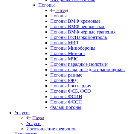
Погоны
Назад
Погоны
Погоны ВМФ кремовые
Погоны ВМФ черные скос
Погоны ВМФ черные трапеция
Погоны ГосНаркоКонтроль
Погоны МВД
Погоны Минобороны
Погоны Минюст
Погоны МЧС
Погоны парадные (золотые)
Погоны парадные для прапорщиков
Погоны разные
Погоны РЖД
Погоны Росгвардия
Погоны ФСБ, ФСО
Погоны ФСИН
Погоны ФССП
Фальш-погоны
Услуги
Назад
Услуги
Изготовление шевронов