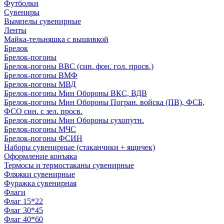
Футболки
Сувениры
Вымпелы сувенирные
Ленты
Майка-тельняшка с вышивкой
Брелок
Брелок-погоны
Брелок-погоны ВВС (син. фон. гол. просв.)
Брелок-погоны ВМФ
Брелок-погоны МВД
Брелок-погоны Мин Обороны ВКС, ВДВ
Брелок-погоны Мин Обороны Погран. войска (ПВ), ФСБ,
ФСО син. с зел. просв.
Брелок-погоны Мин Обороны сухопутн.
Брелок-погоны МЧС
Брелок-погоны ФСИН
Наборы сувенирные (стаканчики + ящичек)
Оформление конъяка
Термосы и термостаканы сувенирные
Фляжки сувенирные
Фуражка сувенирная
Флаги
Флаг 15*22
Флаг 30*45
Флаг 40*60