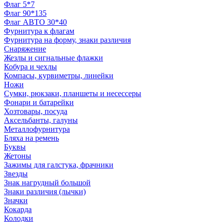
Флаг 5*7
Флаг 90*135
Флаг АВТО 30*40
Фурнитура к флагам
Фурнитура на форму, знаки различия
Снаряжение
Жезлы и сигнальные флажки
Кобура и чехлы
Компасы, курвиметры, линейки
Ножи
Сумки, рюкзаки, планшеты и несессеры
Фонари и батарейки
Хозтовары, посуда
Аксельбанты, галуны
Металлофурнитура
Бляха на ремень
Буквы
Жетоны
Зажимы для галстука, фрачники
Звезды
Знак нагрудный большой
Знаки различия (лычки)
Значки
Кокарда
Колодки