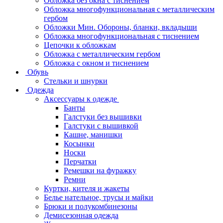
Обложка без окна с тиснением
Обложка многофункциональная с металлическим
гербом
Обложки Мин. Обороны, бланки, вкладыши
Обложка многофункциональная с тиснением
Цепочки к обложкам
Обложка с металлическим гербом
Обложка с окном и тиснением
Обувь
Стельки и шнурки
Одежда
Аксессуары к одежде
Банты
Галстуки без вышивки
Галстуки с вышивкой
Кашне, манишки
Косынки
Носки
Перчатки
Ремешки на фуражку
Ремни
Куртки, кителя и жакеты
Белье нательное, трусы и майки
Брюки и полукомбинезоны
Демисезонная одежда