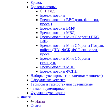
Брелок
Брелок-погоны
Назад
Брелок-погоны
Брелок-погоны ВВС (син. фон. гол.
просв.)
Брелок-погоны ВМФ
Брелок-погоны МВД
Брелок-погоны Мин Обороны ВКС,
ВДВ
Брелок-погоны Мин Обороны Погран.
войска (ПВ), ФСБ, ФСО син. с зел.
просв.
Брелок-погоны Мин Обороны
сухопутн.
Брелок-погоны МЧС
Брелок-погоны ФСИН
Наборы сувенирные (стаканчики + ящичек)
Оформление конъяка
Термосы и термостаканы сувенирные
Фляжки сувенирные
Фуражка сувенирная
Флаги
Назад
Флаги