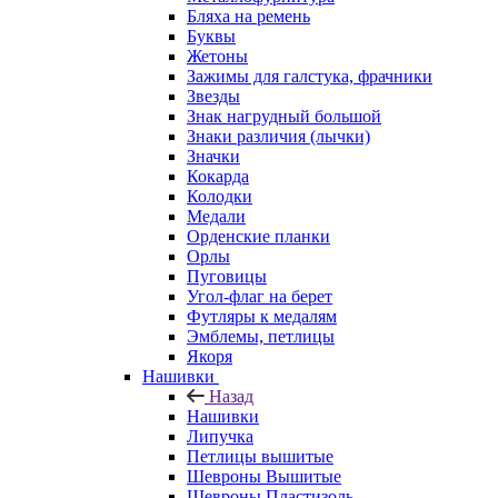
Бляха на ремень
Буквы
Жетоны
Зажимы для галстука, фрачники
Звезды
Знак нагрудный большой
Знаки различия (лычки)
Значки
Кокарда
Колодки
Медали
Орденские планки
Орлы
Пуговицы
Угол-флаг на берет
Футляры к медалям
Эмблемы, петлицы
Якоря
Нашивки
Назад
Нашивки
Липучка
Петлицы вышитые
Шевроны Вышитые
Шевроны Пластизоль