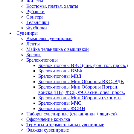
Жилеты
Костюмы, платья, халаты
Рубашки
Свитера
Тельняшки
Футболки
Сувениры
Вымпелы сувенирные
Ленты
Майка-тельняшка с вышивкой
Брелок
Брелок-погоны
Брелок-погоны ВВС (син. фон. гол. просв.)
Брелок-погоны ВМФ
Брелок-погоны МВД
Брелок-погоны Мин Обороны ВКС, ВДВ
Брелок-погоны Мин Обороны Погран.
войска (ПВ), ФСБ, ФСО син. с зел. просв.
Брелок-погоны Мин Обороны сухопутн.
Брелок-погоны МЧС
Брелок-погоны ФСИН
Наборы сувенирные (стаканчики + ящичек)
Оформление конъяка
Термосы и термостаканы сувенирные
Фляжки сувенирные