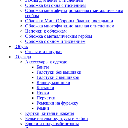
Зажим для денег с тиснением
Обложка без окна с тиснением
Обложка многофункциональная с металлическим
гербом
Обложки Мин. Обороны, бланки, вкладыши
Обложка многофункциональная с тиснением
Цепочки к обложкам
Обложка с металлическим гербом
Обложка с окном и тиснением
Обувь
Стельки и шнурки
Одежда
Аксессуары к одежде
Банты
Галстуки без вышивки
Галстуки с вышивкой
Кашне, манишки
Косынки
Носки
Перчатки
Ремешки на фуражку
Ремни
Куртки, кителя и жакеты
Белье нательное, трусы и майки
Брюки и полукомбинезоны