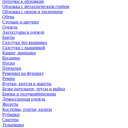
Цепочки к обложкам
Обложка с металлическим гербом
Обложка с окном и тиснением
Обувь
Стельки и шнурки
Одежда
Аксессуары к одежде
Банты
Галстуки без вышивки
Галстуки с вышивкой
Кашне, манишки
Косынки
Носки
Перчатки
Ремешки на фуражку
Ремни
Куртки, кителя и жакеты
Белье нательное, трусы и майки
Брюки и полукомбинезоны
Демисезонная одежда
Жилеты
Костюмы, платья, халаты
Рубашки
Свитера
Тельняшки