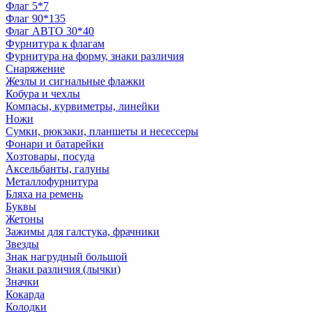
Флаг 5*7
Флаг 90*135
Флаг АВТО 30*40
Фурнитура к флагам
Фурнитура на форму, знаки различия
Снаряжение
Жезлы и сигнальные флажки
Кобура и чехлы
Компасы, курвиметры, линейки
Ножи
Сумки, рюкзаки, планшеты и несессеры
Фонари и батарейки
Хозтовары, посуда
Аксельбанты, галуны
Металлофурнитура
Бляха на ремень
Буквы
Жетоны
Зажимы для галстука, фрачники
Звезды
Знак нагрудный большой
Знаки различия (лычки)
Значки
Кокарда
Колодки