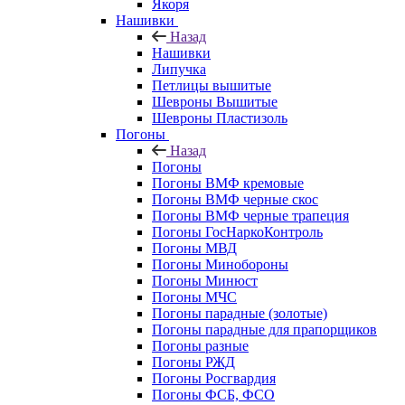
Якоря
Нашивки
Назад
Нашивки
Липучка
Петлицы вышитые
Шевроны Вышитые
Шевроны Пластизоль
Погоны
Назад
Погоны
Погоны ВМФ кремовые
Погоны ВМФ черные скос
Погоны ВМФ черные трапеция
Погоны ГосНаркоКонтроль
Погоны МВД
Погоны Минобороны
Погоны Минюст
Погоны МЧС
Погоны парадные (золотые)
Погоны парадные для прапорщиков
Погоны разные
Погоны РЖД
Погоны Росгвардия
Погоны ФСБ, ФСО