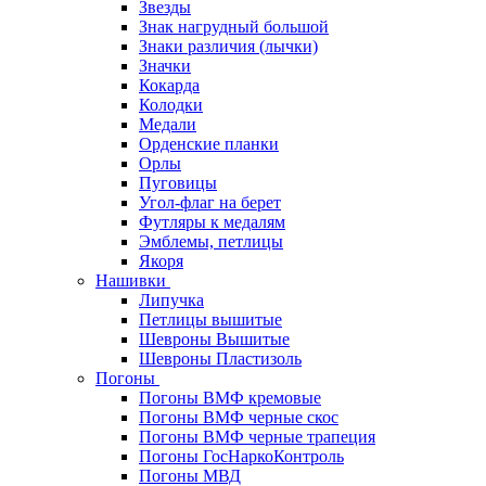
Звезды
Знак нагрудный большой
Знаки различия (лычки)
Значки
Кокарда
Колодки
Медали
Орденские планки
Орлы
Пуговицы
Угол-флаг на берет
Футляры к медалям
Эмблемы, петлицы
Якоря
Нашивки
Липучка
Петлицы вышитые
Шевроны Вышитые
Шевроны Пластизоль
Погоны
Погоны ВМФ кремовые
Погоны ВМФ черные скос
Погоны ВМФ черные трапеция
Погоны ГосНаркоКонтроль
Погоны МВД