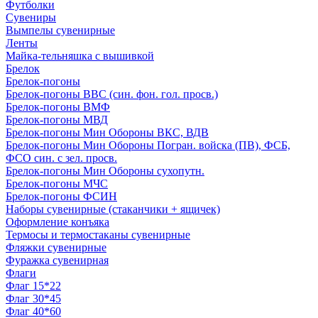
Футболки
Сувениры
Вымпелы сувенирные
Ленты
Майка-тельняшка с вышивкой
Брелок
Брелок-погоны
Брелок-погоны ВВС (син. фон. гол. просв.)
Брелок-погоны ВМФ
Брелок-погоны МВД
Брелок-погоны Мин Обороны ВКС, ВДВ
Брелок-погоны Мин Обороны Погран. войска (ПВ), ФСБ,
ФСО син. с зел. просв.
Брелок-погоны Мин Обороны сухопутн.
Брелок-погоны МЧС
Брелок-погоны ФСИН
Наборы сувенирные (стаканчики + ящичек)
Оформление конъяка
Термосы и термостаканы сувенирные
Фляжки сувенирные
Фуражка сувенирная
Флаги
Флаг 15*22
Флаг 30*45
Флаг 40*60