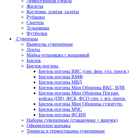
Демисезонная одежда
Жилеты
Костюмы, платья, халаты
Рубашки
Свитера
Тельняшки
Футболки
Сувениры
Вымпелы сувенирные
Ленты
Майка-тельняшка с вышивкой
Брелок
Брелок-погоны
Брелок-погоны ВВС (син. фон. гол. просв.)
Брелок-погоны ВМФ
Брелок-погоны МВД
Брелок-погоны Мин Обороны ВКС, ВДВ
Брелок-погоны Мин Обороны Погран.
войска (ПВ), ФСБ, ФСО син. с зел. просв.
Брелок-погоны Мин Обороны сухопутн.
Брелок-погоны МЧС
Брелок-погоны ФСИН
Наборы сувенирные (стаканчики + ящичек)
Оформление конъяка
Термосы и термостаканы сувенирные