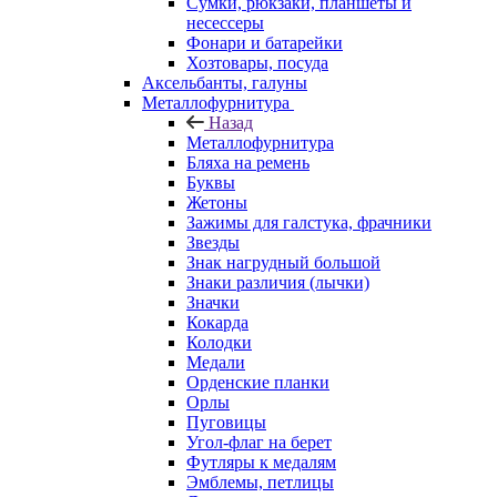
Сумки, рюкзаки, планшеты и
несессеры
Фонари и батарейки
Хозтовары, посуда
Аксельбанты, галуны
Металлофурнитура
Назад
Металлофурнитура
Бляха на ремень
Буквы
Жетоны
Зажимы для галстука, фрачники
Звезды
Знак нагрудный большой
Знаки различия (лычки)
Значки
Кокарда
Колодки
Медали
Орденские планки
Орлы
Пуговицы
Угол-флаг на берет
Футляры к медалям
Эмблемы, петлицы