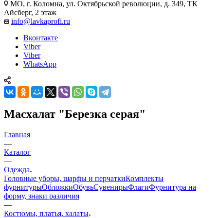
МО, г. Коломна, ул. Октябрьской революции, д. 349, ТК
Айсберг, 2 этаж
info@lavkaprofi.ru
Вконтакте
Viber
Viber
WhatsApp
Масхалат "Березка серая"
Главная
—
Каталог
—
Одежда
Головные уборы, шарфы и перчатки
Комплекты
фурнитуры
Обложки
Обувь
Сувениры
Флаги
Фурнитура на
форму, знаки различия
—
Костюмы, платья, халаты