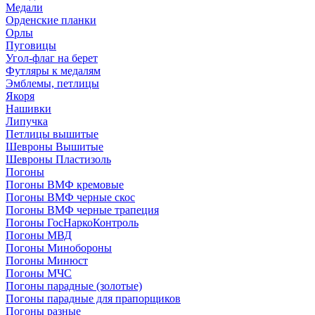
Медали
Орденские планки
Орлы
Пуговицы
Угол-флаг на берет
Футляры к медалям
Эмблемы, петлицы
Якоря
Нашивки
Липучка
Петлицы вышитые
Шевроны Вышитые
Шевроны Пластизоль
Погоны
Погоны ВМФ кремовые
Погоны ВМФ черные скос
Погоны ВМФ черные трапеция
Погоны ГосНаркоКонтроль
Погоны МВД
Погоны Минобороны
Погоны Минюст
Погоны МЧС
Погоны парадные (золотые)
Погоны парадные для прапорщиков
Погоны разные