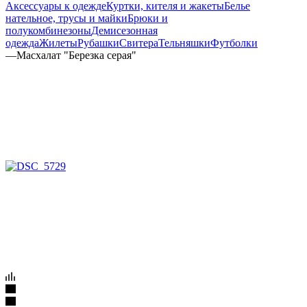
Аксессуары к одежде
Куртки, кителя и жакеты
Белье
нательное, трусы и майки
Брюки и
полукомбинезоны
Демисезонная
одежда
Жилеты
Рубашки
Свитера
Тельняшки
Футболки
—
Масхалат "Березка серая"