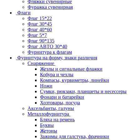
Фляжки сувенирные
Фуражка сувенирная
Флаги
Флаг 15*22
Флаг 30*45
Флаг 40*60
Флаг 5*7
Флаг 90*135
Флаг АВТО 30*40
Фурнитура к флагам
Фурнитура на форму, знаки различия
Снаряжение
Жезлы и сигнальные флажки
Кобура и чехлы
Компасы, курвиметры, линейки
Ножи
Сумки, рюкзаки, планшеты и несессеры
Фонари и батарейки
Хозтовары, посуда
Аксельбанты, галуны
Металлофурнитура
Бляха на ремень
Буквы
Жетоны
Зажимы для галстука, фрачники